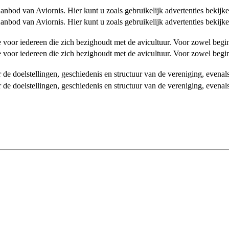
od van Aviornis. Hier kunt u zoals gebruikelijk advertenties bekijke
od van Aviornis. Hier kunt u zoals gebruikelijk advertenties bekijke
tie voor iedereen die zich bezighoudt met de avicultuur. Voor zowel be
tie voor iedereen die zich bezighoudt met de avicultuur. Voor zowel be
over de doelstellingen, geschiedenis en structuur van de vereniging, even
over de doelstellingen, geschiedenis en structuur van de vereniging, even