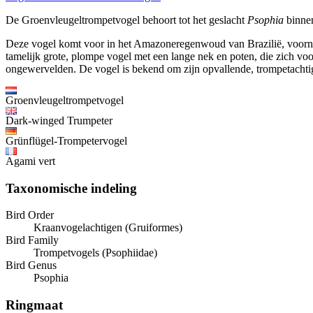
De Groenvleugeltrompetvogel behoort tot het geslacht
Psophia
binnen
Deze vogel komt voor in het Amazoneregenwoud van Brazilië, voorname
tamelijk grote, plompe vogel met een lange nek en poten, die zich voo
ongewervelden. De vogel is bekend om zijn opvallende, trompetachti
Groenvleugeltrompetvogel
Dark-winged Trumpeter
Grünflügel-Trompetervogel
Agami vert
Taxonomische indeling
Bird Order
Kraanvogelachtigen (Gruiformes)
Bird Family
Trompetvogels (Psophiidae)
Bird Genus
Psophia
Ringmaat