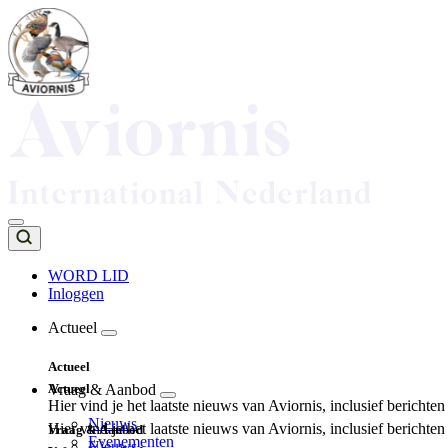
Overslaan
en
naar
de
inhoud
gaan
WORD LID
Inloggen
Top
navigation
Actueel
Main
Actueel
navigation
Actueel
Vraag & Aanbod
Hier vind je het laatste nieuws van Aviornis, inclusief berichte
Nieuws
Hier vind je het laatste nieuws van Aviornis, inclusief berichte
Vraag & Aanbod
Evenementen
Nieuws