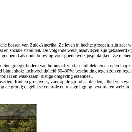
sche bossen van Zuid-Amerika. Ze leven in hechte groepen, zijn zeer 
 en sociale stabiliteit. De volgende welzijnsadviezen zijn gebaseerd o
r genoemd als onderbouwing voor goede welzijnspraktijken. Ze dienen al
 kleine groep); bodem van humus of zand; schuilplekken en open loopzo
d binnenhok; luchtvochtigheid 60–80%; beschutting tegen zon en rege
rritoriaal en waakzaam; rustige omgeving essentieel.
ecten, fruit en groenvoer; voer op de grond aanbieden; altijd vers wat
p de grond; dagelijkse controle en rustige ligging bevorderen welzijn.