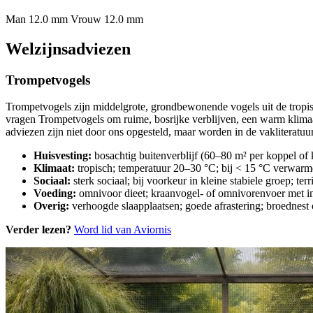
Man 12.0 mm
Vrouw 12.0 mm
Welzijnsadviezen
Trompetvogels
Trompetvogels zijn middelgrote, grondbewonende vogels uit de tropi
vragen Trompetvogels om ruime, bosrijke verblijven, een warm klimaat
adviezen zijn niet door ons opgesteld, maar worden in de vakliteratuu
Huisvesting:
bosachtig buitenverblijf (60–80 m² per koppel of
Klimaat:
tropisch; temperatuur 20–30 °C; bij < 15 °C verwarm
Sociaal:
sterk sociaal; bij voorkeur in kleine stabiele groep; te
Voeding:
omnivoor dieet; kraanvogel- of omnivorenvoer met ins
Overig:
verhoogde slaapplaatsen; goede afrastering; broednest o
Verder lezen?
Word lid van Aviornis