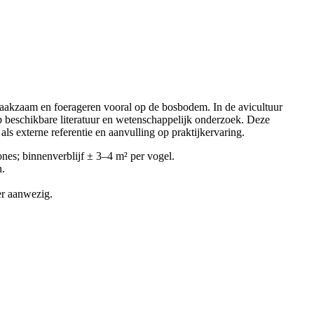
waakzaam en foerageren vooral op de bosbodem. In de avicultuur
p beschikbare literatuur en wetenschappelijk onderzoek. Deze
s externe referentie en aanvulling op praktijkervaring.
nes; binnenverblijf ± 3–4 m² per vogel.
n.
er aanwezig.