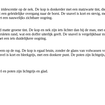
idescentie op de nek. De kop is donkerder met een matzwarte tint, die 
et een geleidelijke overgang naar de borst. De snavel is kort en stevig, m
t een nauwelijks zichtbare oogring.
tte groene tint. De kop en nek zijn iets lichter dan bij de man, met e
leten rand, wat een doffer uiterlijk geeft. De snavel is vergelijkbaar m
et een iets duidelijkere oogring.
m op de rug. De kop is egaal bruin, zonder de glans van volwassen vog
vel is kort en bleekgrijs, met een donkere punt. De poten zijn lichtgrij
en poten zijn lichtgrijs en glad.