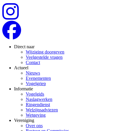
Direct naar
Wijziging doorgeven
Veelgestelde vragen
Contact
Actueel
Nieuws
Evenementen
Vogelgriep
Informatie
Vogelgids
Naslagwerken
Ringendienst
Welzijnsadviezen
Wetgeving
Vereniging
Over ons
Bestuur en Commissies