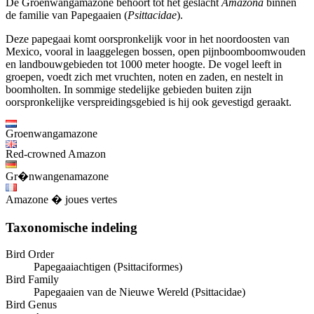
De Groenwangamazone behoort tot het geslacht
Amazona
binnen
de familie van Papegaaien (
Psittacidae
).
Deze papegaai komt oorspronkelijk voor in het noordoosten van
Mexico, vooral in laaggelegen bossen, open pijnboomboomwouden
en landbouwgebieden tot 1000 meter hoogte. De vogel leeft in
groepen, voedt zich met vruchten, noten en zaden, en nestelt in
boomholten. In sommige stedelijke gebieden buiten zijn
oorspronkelijke verspreidingsgebied is hij ook gevestigd geraakt.
Groenwangamazone
Red-crowned Amazon
Gr�nwangenamazone
Amazone � joues vertes
Taxonomische indeling
Bird Order
Papegaaiachtigen (Psittaciformes)
Bird Family
Papegaaien van de Nieuwe Wereld (Psittacidae)
Bird Genus