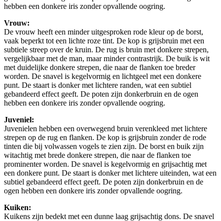
hebben een donkere iris zonder opvallende oogring.
Vrouw:
De vrouw heeft een minder uitgesproken rode kleur op de borst,
vaak beperkt tot een lichte roze tint. De kop is grijsbruin met een
subtiele streep over de kruin. De rug is bruin met donkere strepen,
vergelijkbaar met de man, maar minder contrastrijk. De buik is wit
met duidelijke donkere strepen, die naar de flanken toe breder
worden. De snavel is kegelvormig en lichtgeel met een donkere
punt. De staart is donker met lichtere randen, wat een subtiel
gebandeerd effect geeft. De poten zijn donkerbruin en de ogen
hebben een donkere iris zonder opvallende oogring.
Juveniel:
Juvenielen hebben een overwegend bruin verenkleed met lichtere
strepen op de rug en flanken. De kop is grijsbruin zonder de rode
tinten die bij volwassen vogels te zien zijn. De borst en buik zijn
witachtig met brede donkere strepen, die naar de flanken toe
prominenter worden. De snavel is kegelvormig en grijsachtig met
een donkere punt. De staart is donker met lichtere uiteinden, wat een
subtiel gebandeerd effect geeft. De poten zijn donkerbruin en de
ogen hebben een donkere iris zonder opvallende oogring.
Kuiken:
Kuikens zijn bedekt met een dunne laag grijsachtig dons. De snavel