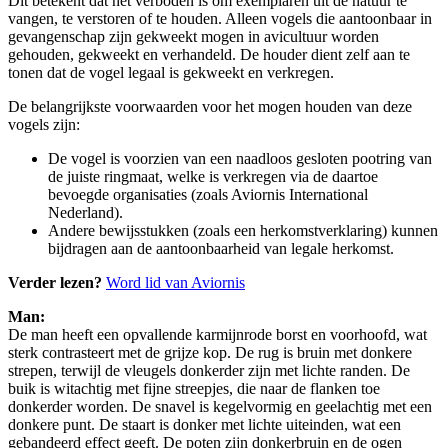
Dit betekent dat het verboden is om exemplaren uit de natuur te
vangen, te verstoren of te houden. Alleen vogels die aantoonbaar in
gevangenschap zijn gekweekt mogen in avicultuur worden
gehouden, gekweekt en verhandeld. De houder dient zelf aan te
tonen dat de vogel legaal is gekweekt en verkregen.
De belangrijkste voorwaarden voor het mogen houden van deze
vogels zijn:
De vogel is voorzien van een naadloos gesloten pootring van
de juiste ringmaat, welke is verkregen via de daartoe
bevoegde organisaties (zoals Aviornis International
Nederland).
Andere bewijsstukken (zoals een herkomstverklaring) kunnen
bijdragen aan de aantoonbaarheid van legale herkomst.
Verder lezen?
Word lid van Aviornis
Man:
De man heeft een opvallende karmijnrode borst en voorhoofd, wat
sterk contrasteert met de grijze kop. De rug is bruin met donkere
strepen, terwijl de vleugels donkerder zijn met lichte randen. De
buik is witachtig met fijne streepjes, die naar de flanken toe
donkerder worden. De snavel is kegelvormig en geelachtig met een
donkere punt. De staart is donker met lichte uiteinden, wat een
gebandeerd effect geeft. De poten zijn donkerbruin en de ogen