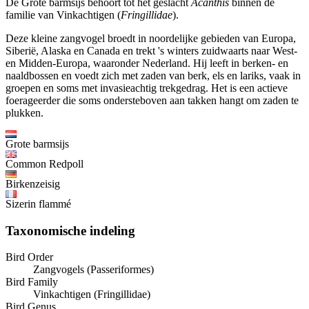
De Grote barmsijs behoort tot het geslacht
Acanthis
binnen de
familie van Vinkachtigen (
Fringillidae
).
Deze kleine zangvogel broedt in noordelijke gebieden van Europa,
Siberië, Alaska en Canada en trekt 's winters zuidwaarts naar West-
en Midden-Europa, waaronder Nederland. Hij leeft in berken- en
naaldbossen en voedt zich met zaden van berk, els en lariks, vaak in
groepen en soms met invasieachtig trekgedrag. Het is een actieve
foerageerder die soms ondersteboven aan takken hangt om zaden te
plukken.
Grote barmsijs
Common Redpoll
Birkenzeisig
Sizerin flammé
Taxonomische indeling
Bird Order
Zangvogels (Passeriformes)
Bird Family
Vinkachtigen (Fringillidae)
Bird Genus