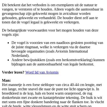
Dit betekent dat het verboden is om exemplaren uit de natuur te
vangen, te verstoren of te houden. Alleen vogels die aantoonbaar in
gevangenschap zijn gekweekt mogen in avicultuur worden
gehouden, gekweekt en verhandeld. De houder dient zelf aan te
tonen dat de vogel legaal is gekweekt en verkregen.
De belangrijkste voorwaarden voor het mogen houden van deze
vogels zijn:
De vogel is voorzien van een naadloos gesloten pootring van
de juiste ringmaat, welke is verkregen via de daartoe
bevoegde organisaties (zoals Aviornis International
Nederland).
Andere bewijsstukken (zoals een herkomstverklaring) kunnen
bijdragen aan de aantoonbaarheid van legale herkomst.
Verder lezen?
Word lid van Aviornis
Man:
Het mannetje is een forse steltloper van circa 40-44 cm lengte, met
een lange, rechte snavel die naar de punt toe licht opgewipt is. In
broedkleed is de kop, hals en borst warm oranjerood, de rug
donkerbruin met zwarte en kastanjebruine tekening. De buik is wit
met soms een fijne donkere bandering naar de flanken toe. In vlucht
valt de brede, witte vleugelstreep en de witte stuit scherp op,