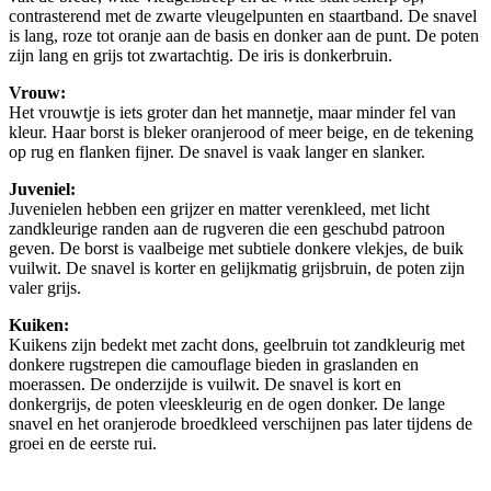
contrasterend met de zwarte vleugelpunten en staartband. De snavel
is lang, roze tot oranje aan de basis en donker aan de punt. De poten
zijn lang en grijs tot zwartachtig. De iris is donkerbruin.
Vrouw:
Het vrouwtje is iets groter dan het mannetje, maar minder fel van
kleur. Haar borst is bleker oranjerood of meer beige, en de tekening
op rug en flanken fijner. De snavel is vaak langer en slanker.
Juveniel:
Juvenielen hebben een grijzer en matter verenkleed, met licht
zandkleurige randen aan de rugveren die een geschubd patroon
geven. De borst is vaalbeige met subtiele donkere vlekjes, de buik
vuilwit. De snavel is korter en gelijkmatig grijsbruin, de poten zijn
valer grijs.
Kuiken:
Kuikens zijn bedekt met zacht dons, geelbruin tot zandkleurig met
donkere rugstrepen die camouflage bieden in graslanden en
moerassen. De onderzijde is vuilwit. De snavel is kort en
donkergrijs, de poten vleeskleurig en de ogen donker. De lange
snavel en het oranjerode broedkleed verschijnen pas later tijdens de
groei en de eerste rui.