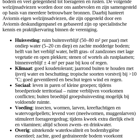
bodem en veel gelegenheid tot foerageren en rusten. De volgende
welzijnsadviezen worden door ons aanbevolen en zijn samengesteld
op basis van meerdere betrouwbare bronnen. Daarbij hanteert
Aviornis eigen welzijnsadviezen, die zijn opgesteld door een
Aviornis deskundigenpanel en gebaseerd zijn op specialistische
kennis en praktijkervaring binnen de vereniging.
Huisvesting
: ruim buitenverblijf (50–80 m² per paar) met
ondiep water (5–20 cm diep) en zachte modderige bodem;
helft van het verblijf water, helft gras- of zandzones met lage
vegetatie en open plekken; stenen of wortels als rustplaatsen;
binnenverblijf ± 4 m² per paar bij kou of regen.
Klimaat
: goed koudetolerant; jaarrond buiten te houden met
ijsvrij water en beschutting; tropische soorten vorstvrij bij >10
°C; goed geventileerd en beschut tegen wind en regen.
Sociaal
: leven in paren of kleine groepen; tijdens
broedperiode territoriaal – ruime verblijven voorkomen
conflicten; buiten broedtijd groepshuisvesting mogelijk bij
voldoende ruimte.
Voeding
: insecten, wormen, larven, kreeftachtigen en
watervogelpellets; levend voer (meelwormen, muggenlarven)
stimuleert foerageergedrag; tijdens kweek extra dierlijk eiwit
en vitaminen; altijd schoon zwem- en drinkwater.
Overig
: uitstekende waterkwaliteit en bodemhygiëne
essentieel; zachte, goed gedraineerde bodem voorkomt