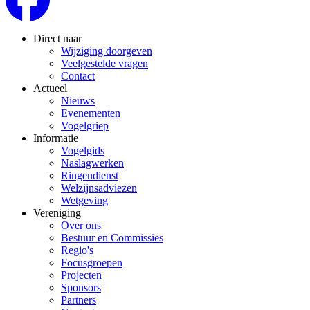
Direct naar
Wijziging doorgeven
Veelgestelde vragen
Contact
Actueel
Nieuws
Evenementen
Vogelgriep
Informatie
Vogelgids
Naslagwerken
Ringendienst
Welzijnsadviezen
Wetgeving
Vereniging
Over ons
Bestuur en Commissies
Regio's
Focusgroepen
Projecten
Sponsors
Partners