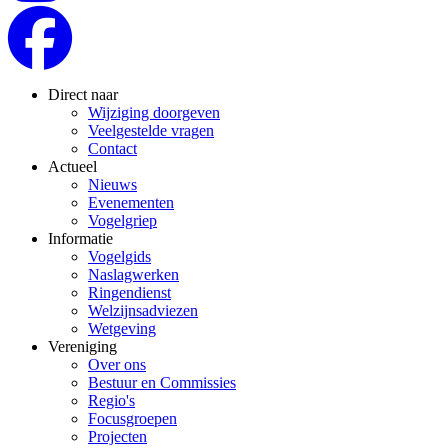
Direct naar
Wijziging doorgeven
Veelgestelde vragen
Contact
Actueel
Nieuws
Evenementen
Vogelgriep
Informatie
Vogelgids
Naslagwerken
Ringendienst
Welzijnsadviezen
Wetgeving
Vereniging
Over ons
Bestuur en Commissies
Regio's
Focusgroepen
Projecten