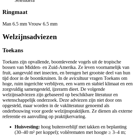
Selenidera
Ringmaat
Man 6.5 mm
Vrouw 6.5 mm
Welzijnsadviezen
Toekans
Toekans zijn opvallende, boomlevende vogels uit de tropische
bossen van Midden- en Zuid-Amerika. Ze leven voornamelijk van
fruit, aangevuld met insecten, en brengen het grootste deel van hun
tijd door in de boomkruinen. In de avicultuur vragen Toekans om
hoge, ruim ingerichte verblijven, een warm en stabiel klimaat en een
zorgvuldig samengesteld, ijzerarm dieet. De volgende
welzijnsadviezen zijn gebaseerd op beschikbare literatuur en
wetenschappelijk onderzoek. Deze adviezen zijn niet door ons
opgesteld, maar worden in de vakliteratuur genoemd als
onderbouwing voor goede welzijnspraktijken. Ze dienen als externe
referentie en aanvulling op praktijkervaring.
Huisvesting:
hoog buitenverblijf met takken en beplanting
(30–40 m² per koppel); volièrematen met hoogte ≥ 3–4 m;