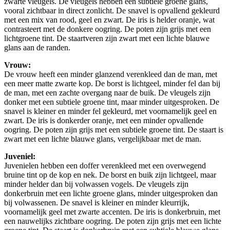
zwarte vleugels. De vleugels hebben een subtiele groene glans,
vooral zichtbaar in direct zonlicht. De snavel is opvallend gekleurd
met een mix van rood, geel en zwart. De iris is helder oranje, wat
contrasteert met de donkere oogring. De poten zijn grijs met een
lichtgroene tint. De staartveren zijn zwart met een lichte blauwe
glans aan de randen.
Vrouw:
De vrouw heeft een minder glanzend verenkleed dan de man, met
een meer matte zwarte kop. De borst is lichtgeel, minder fel dan bij
de man, met een zachte overgang naar de buik. De vleugels zijn
donker met een subtiele groene tint, maar minder uitgesproken. De
snavel is kleiner en minder fel gekleurd, met voornamelijk geel en
zwart. De iris is donkerder oranje, met een minder opvallende
oogring. De poten zijn grijs met een subtiele groene tint. De staart is
zwart met een lichte blauwe glans, vergelijkbaar met de man.
Juveniel:
Juvenielen hebben een doffer verenkleed met een overwegend
bruine tint op de kop en nek. De borst en buik zijn lichtgeel, maar
minder helder dan bij volwassen vogels. De vleugels zijn
donkerbruin met een lichte groene glans, minder uitgesproken dan
bij volwassenen. De snavel is kleiner en minder kleurrijk,
voornamelijk geel met zwarte accenten. De iris is donkerbruin, met
een nauwelijks zichtbare oogring. De poten zijn grijs met een lichte