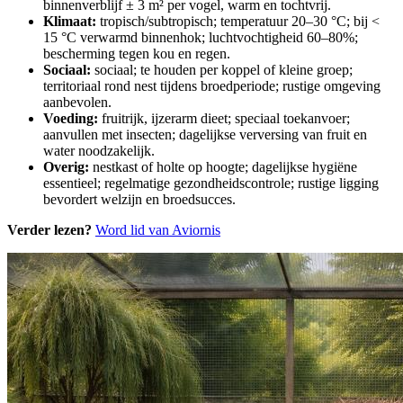
binnenverblijf ± 3 m² per vogel, warm en tochtvrij.
Klimaat:
tropisch/subtropisch; temperatuur 20–30 °C; bij <
15 °C verwarmd binnenhok; luchtvochtigheid 60–80%;
bescherming tegen kou en regen.
Sociaal:
sociaal; te houden per koppel of kleine groep;
territoriaal rond nest tijdens broedperiode; rustige omgeving
aanbevolen.
Voeding:
fruitrijk, ijzerarm dieet; speciaal toekanvoer;
aanvullen met insecten; dagelijkse verversing van fruit en
water noodzakelijk.
Overig:
nestkast of holte op hoogte; dagelijkse hygiëne
essentieel; regelmatige gezondheidscontrole; rustige ligging
bevordert welzijn en broedsucces.
Verder lezen?
Word lid van Aviornis