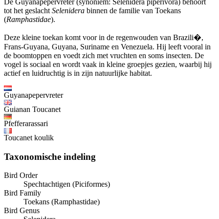
De Guyanapepervreter (synoniem: Selenidera piperivora) behoort
tot het geslacht
Selenidera
binnen de familie van Toekans
(
Ramphastidae
).
Deze kleine toekan komt voor in de regenwouden van Brazili�,
Frans-Guyana, Guyana, Suriname en Venezuela. Hij leeft vooral in
de boomtoppen en voedt zich met vruchten en soms insecten. De
vogel is sociaal en wordt vaak in kleine groepjes gezien, waarbij hij
actief en luidruchtig is in zijn natuurlijke habitat.
Guyanapepervreter
Guianan Toucanet
Pfefferarassari
Toucanet koulik
Taxonomische indeling
Bird Order
Spechtachtigen (Piciformes)
Bird Family
Toekans (Ramphastidae)
Bird Genus