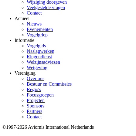
Wijziging doorgeven
Veelgestelde vragen
Contact
Actueel
Nieuws
Evenementen
Vogelgriep
Informatie
Vogelgids
Naslagwerken
Ringendienst
Welzijnsadviezen
Wetgeving
Vereniging
Over ons
Bestuur en Commissies
Regio's
Focusgroepen
Projecten
Sponsors
Partners
Contact
©1997-2026 Aviornis International Netherlands
Bottom