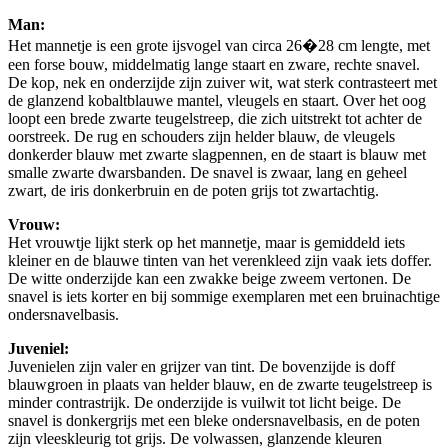
Man:
Het mannetje is een grote ijsvogel van circa 26�28 cm lengte, met
een forse bouw, middelmatig lange staart en zware, rechte snavel.
De kop, nek en onderzijde zijn zuiver wit, wat sterk contrasteert met
de glanzend kobaltblauwe mantel, vleugels en staart. Over het oog
loopt een brede zwarte teugelstreep, die zich uitstrekt tot achter de
oorstreek. De rug en schouders zijn helder blauw, de vleugels
donkerder blauw met zwarte slagpennen, en de staart is blauw met
smalle zwarte dwarsbanden. De snavel is zwaar, lang en geheel
zwart, de iris donkerbruin en de poten grijs tot zwartachtig.
Vrouw:
Het vrouwtje lijkt sterk op het mannetje, maar is gemiddeld iets
kleiner en de blauwe tinten van het verenkleed zijn vaak iets doffer.
De witte onderzijde kan een zwakke beige zweem vertonen. De
snavel is iets korter en bij sommige exemplaren met een bruinachtige
ondersnavelbasis.
Juveniel:
Juvenielen zijn valer en grijzer van tint. De bovenzijde is doff
blauwgroen in plaats van helder blauw, en de zwarte teugelstreep is
minder contrastrijk. De onderzijde is vuilwit tot licht beige. De
snavel is donkergrijs met een bleke ondersnavelbasis, en de poten
zijn vleeskleurig tot grijs. De volwassen, glanzende kleuren