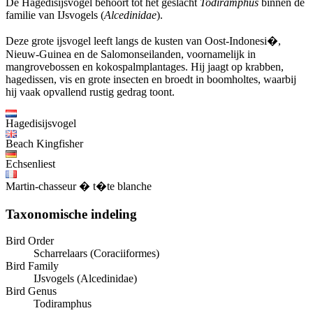
De Hagedisijsvogel behoort tot het geslacht
Todiramphus
binnen de
familie van IJsvogels (
Alcedinidae
).
Deze grote ijsvogel leeft langs de kusten van Oost-Indonesi�,
Nieuw-Guinea en de Salomonseilanden, voornamelijk in
mangrovebossen en kokospalmplantages. Hij jaagt op krabben,
hagedissen, vis en grote insecten en broedt in boomholtes, waarbij
hij vaak opvallend rustig gedrag toont.
Hagedisijsvogel
Beach Kingfisher
Echsenliest
Martin-chasseur � t�te blanche
Taxonomische indeling
Bird Order
Scharrelaars (Coraciiformes)
Bird Family
IJsvogels (Alcedinidae)
Bird Genus
Todiramphus