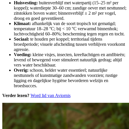
Huisvesting:
buitenverblijf met waterpartij (15–25 m² per
koppel); waterdiepte 30–60 cm; zandige oever met nesttunnel;
zitstokken boven water; binnenverblijf ± 2 m² per vogel,
droog en goed geventileerd.
Klimaat:
afhankelijk van de soort tropisch tot gematigd;
temperatuur 18–28 °C; bij < 10 °C verwarmd binnenhok;
luchtvochtigheid 60–80%; bescherming tegen regen en tocht.
Sociaal:
te houden per koppel; territoriaal tijdens
broedperiode; visuele afscheiding tussen verblijven voorkomt
agressie.
Voeding:
kleine visjes, insecten, kreeftachtigen en amfibieën;
levend of bewegend voer stimuleert natuurlijk gedrag; altijd
vers water beschikbaar.
Overig:
schoon, helder water essentieel; natuurlijke
nesttunnels of kunstmatige zandwanden voorzien; rustige
ligging en dagelijkse hygiëne bevorderen welzijn en
broedsucces.
Verder lezen?
Word lid van Aviornis