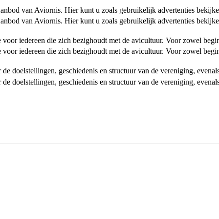
od van Aviornis. Hier kunt u zoals gebruikelijk advertenties bekijke
od van Aviornis. Hier kunt u zoals gebruikelijk advertenties bekijke
tie voor iedereen die zich bezighoudt met de avicultuur. Voor zowel be
tie voor iedereen die zich bezighoudt met de avicultuur. Voor zowel be
over de doelstellingen, geschiedenis en structuur van de vereniging, even
over de doelstellingen, geschiedenis en structuur van de vereniging, even