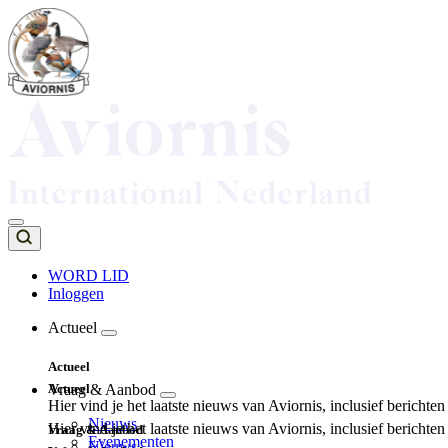
Overslaan
en
naar
de
inhoud
gaan
WORD LID
Inloggen
Top
navigation
Actueel
Main
Actueel
navigation
Actueel
Vraag & Aanbod
Hier vind je het laatste nieuws van Aviornis, inclusief berichte
Nieuws
Hier vind je het laatste nieuws van Aviornis, inclusief berichte
Vraag & Aanbod
Evenementen
Nieuws