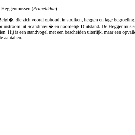
n Heggenmussen (
Prunellidae
).
gi�, die zich vooral ophoudt in struiken, heggen en lage begroeiing.
oor instroom uit Scandinavi� en noordelijk Duitsland. De Heggenmus sc
zaden. Hij is een standvogel met een bescheiden uiterlijk, maar een opval
e aantallen.