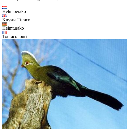
Helmtoerako
Knysna Turaco
Helmturako
Touraco louri