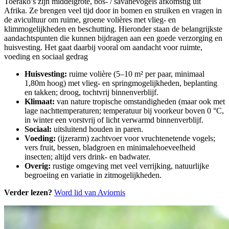
Toerako’s zijn middelgrote, bos- / savanevogels afkomstig uit
Afrika. Ze brengen veel tijd door in bomen en struiken en vragen in
de avicultuur om ruime, groene volières met vlieg- en
klimmogelijkheden en beschutting. Hieronder staan de belangrijkste
aandachtspunten die kunnen bijdragen aan een goede verzorging en
huisvesting. Het gaat daarbij vooral om aandacht voor ruimte,
voeding en sociaal gedrag
Huisvesting:
ruime volière (5–10 m² per paar, minimaal
1,80m hoog) met vlieg- en springmogelijkheden, beplanting
en takken; droog, tochtvrij binnenverblijf.
Klimaat:
van nature tropische omstandigheden (maar ook met
lage nachttemperaturen; temperatuur bij voorkeur boven 0 °C,
in winter een vorstvrij of licht verwarmd binnenverblijf.
Sociaal:
uitsluitend houden in paren.
Voeding:
(ijzerarm) zachtvoer voor vruchtenetende vogels;
vers fruit, bessen, bladgroen en minimalehoeveelheid
insecten; altijd vers drink- en badwater.
Overig:
rustige omgeving met veel verrijking, natuurlijke
begroeiing en variatie in zitmogelijkheden.
Verder lezen?
Word lid van Aviornis