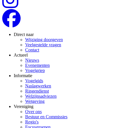
Direct naar
Wijziging doorgeven
Veelgestelde vragen
Contact
Actueel
Nieuws
Evenementen
Vogelgriep
Informatie
Vogelgids
Naslagwerken
Ringendienst
Welzijnsadviezen
Wetgeving
Vereniging
Over ons
Bestuur en Commissies
Regio's
Focusgroepen