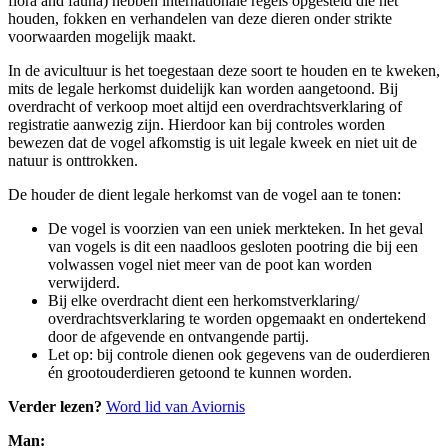
flora and fauna) hebben internationale regels opgesteld die het
houden, fokken en verhandelen van deze dieren onder strikte
voorwaarden mogelijk maakt.
In de avicultuur is het toegestaan deze soort te houden en te kweken,
mits de legale herkomst duidelijk kan worden aangetoond. Bij
overdracht of verkoop moet altijd een overdrachtsverklaring of
registratie aanwezig zijn. Hierdoor kan bij controles worden
bewezen dat de vogel afkomstig is uit legale kweek en niet uit de
natuur is onttrokken.
De houder de dient legale herkomst van de vogel aan te tonen:
De vogel is voorzien van een uniek merkteken. In het geval
van vogels is dit een naadloos gesloten pootring die bij een
volwassen vogel niet meer van de poot kan worden
verwijderd.
Bij elke overdracht dient een herkomstverklaring/
overdrachtsverklaring te worden opgemaakt en ondertekend
door de afgevende en ontvangende partij.
Let op: bij controle dienen ook gegevens van de ouderdieren
én grootouderdieren getoond te kunnen worden.
Verder lezen?
Word lid van Aviornis
Man: