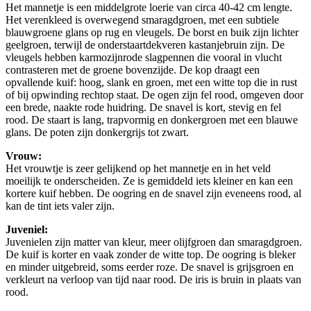
Het mannetje is een middelgrote loerie van circa 40-42 cm lengte.
Het verenkleed is overwegend smaragdgroen, met een subtiele
blauwgroene glans op rug en vleugels. De borst en buik zijn lichter
geelgroen, terwijl de onderstaartdekveren kastanjebruin zijn. De
vleugels hebben karmozijnrode slagpennen die vooral in vlucht
contrasteren met de groene bovenzijde. De kop draagt een
opvallende kuif: hoog, slank en groen, met een witte top die in rust
of bij opwinding rechtop staat. De ogen zijn fel rood, omgeven door
een brede, naakte rode huidring. De snavel is kort, stevig en fel
rood. De staart is lang, trapvormig en donkergroen met een blauwe
glans. De poten zijn donkergrijs tot zwart.
Vrouw:
Het vrouwtje is zeer gelijkend op het mannetje en in het veld
moeilijk te onderscheiden. Ze is gemiddeld iets kleiner en kan een
kortere kuif hebben. De oogring en de snavel zijn eveneens rood, al
kan de tint iets valer zijn.
Juveniel:
Juvenielen zijn matter van kleur, meer olijfgroen dan smaragdgroen.
De kuif is korter en vaak zonder de witte top. De oogring is bleker
en minder uitgebreid, soms eerder roze. De snavel is grijsgroen en
verkleurt na verloop van tijd naar rood. De iris is bruin in plaats van
rood.