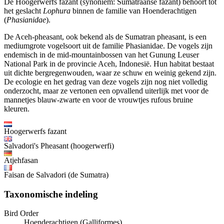
De Hoogerwerfs fazant (synoniem: Sumatraanse fazant) behoort tot
het geslacht
Lophura
binnen de familie van Hoenderachtigen
(
Phasianidae
).
De Aceh-pheasant, ook bekend als de Sumatran pheasant, is een
mediumgrote vogelsoort uit de familie Phasianidae. De vogels zijn
endemisch in de mid-mountainbossen van het Gunung Leuser
National Park in de provincie Aceh, Indonesië. Hun habitat bestaat
uit dichte bergregenwouden, waar ze schuw en weinig gekend zijn.
De ecologie en het gedrag van deze vogels zijn nog niet volledig
onderzocht, maar ze vertonen een opvallend uiterlijk met voor de
mannetjes blauw-zwarte en voor de vrouwtjes rufous bruine
kleuren.
Hoogerwerfs fazant
Salvadori's Pheasant (hoogerwerfi)
Atjehfasan
Faisan de Salvadori (de Sumatra)
Taxonomische indeling
Bird Order
Hoenderachtigen (Galliformes)