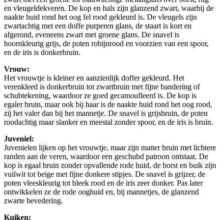
en vleugeldekveren. De kop en hals zijn glanzend zwart, waarbij de
naakte huid rond het oog fel rood gekleurd is. De vleugels zijn
zwartachtig met een doffe purperen glans, de staart is kort en
afgerond, eveneens zwart met groene glans. De snavel is
hoornkleurig grijs, de poten robijnrood en voorzien van een spoor,
en de iris is donkerbruin.
Vrouw:
Het vrouwtje is kleiner en aanzienlijk doffer gekleurd. Het
verenkleed is donkerbruin tot zwartbruin met fijne bandering of
schubtekening, waardoor ze goed gecamoufleerd is. De kop is
egaler bruin, maar ook bij haar is de naakte huid rond het oog rood,
zij het valer dan bij het mannetje. De snavel is grijsbruin, de poten
roodachtig maar slanker en meestal zonder spoor, en de iris is bruin.
Juveniel:
Juvenielen lijken op het vrouwtje, maar zijn matter bruin met lichtere
randen aan de veren, waardoor een geschubd patroon ontstaat. De
kop is egaal bruin zonder opvallende rode huid, de borst en buik zijn
vuilwit tot beige met fijne donkere stipjes. De snavel is grijzer, de
poten vleeskleurig tot bleek rood en de iris zeer donker. Pas later
ontwikkelen ze de rode ooghuid en, bij mannetjes, de glanzend
zwarte bevedering.
Kuiken: