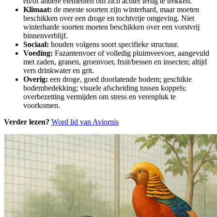
en/of andere elementen om zich achter terug te trekken.
Klimaat:
de meeste soorten zijn winterhard, maar moeten
beschikken over een droge en tochtvrije omgeving. Niet
winterharde soorten moeten beschikken over een vorstvrij
binnenverblijf.
Sociaal:
houden volgens soort specifieke structuur.
Voeding:
Fazantenvoer of volledig pluimveevoer, aangevuld
met zaden, granen, groenvoer, fruit/bessen en insecten; altijd
vers drinkwater en grit.
Overig:
een droge, goed doorlatende bodem; geschikte
bodembedekking; visuele afscheiding tussen koppels;
overbezetting vermijden om stress en verenpluk te
voorkomen.
Verder lezen?
Word lid van Aviornis