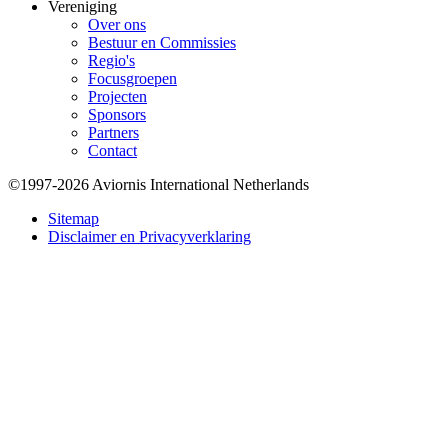
Vereniging
Over ons
Bestuur en Commissies
Regio's
Focusgroepen
Projecten
Sponsors
Partners
Contact
©1997-2026 Aviornis International Netherlands
Bottom
Sitemap
Disclaimer en Privacyverklaring