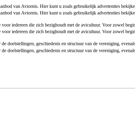
od van Aviornis. Hier kunt u zoals gebruikelijk advertenties bekijke
od van Aviornis. Hier kunt u zoals gebruikelijk advertenties bekijke
tie voor iedereen die zich bezighoudt met de avicultuur. Voor zowel be
tie voor iedereen die zich bezighoudt met de avicultuur. Voor zowel be
over de doelstellingen, geschiedenis en structuur van de vereniging, even
over de doelstellingen, geschiedenis en structuur van de vereniging, even