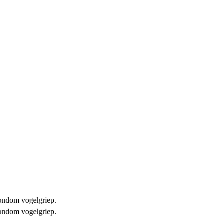
 rondom vogelgriep.
 rondom vogelgriep.