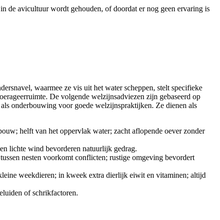
in de avicultuur wordt gehouden, of doordat er nog geen ervaring is
dersnavel, waarmee ze vis uit het water scheppen, stelt specifieke
foerageerruimte. De volgende welzijnsadviezen zijn gebaseerd op
 als onderbouwing voor goede welzijnspraktijken. Ze dienen als
bouw; helft van het oppervlak water; zacht aflopende oever zonder
en lichte wind bevorderen natuurlijk gedrag.
d tussen nesten voorkomt conflicten; rustige omgeving bevordert
kleine weekdieren; in kweek extra dierlijk eiwit en vitaminen; altijd
luiden of schrikfactoren.