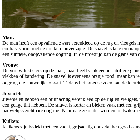
Man:
De man heeft een opvallend zwart verenkleed op de rug en vleugels met
contrast vormt met de donkere bovenzijde. De snavel is lang en oranj
een subtiele, onopvallende oogring. In de broedtijd kan de glans van d
Vrouw:
De vrouw lijkt sterk op de man, maar heeft vaak een iets doffere glans
vlekken of bandering. De snavel is eveneens oranje-rood, maar kan iet
oogring die nauwelijks opvalt. Tijdens het broedseizoen kan de kleuri
Juveniel:
Juvenielen hebben een bruinachtig verenkleed op de rug en vleugels, m
een gelige tint hebben. De snavel is korter en bleker, vaak met een g
nauwelijks zichtbare oogring. Naarmate ze ouder worden, ontwikkel
Kuiken:
Kuikens zijn bedekt met een zacht, grijsachtig dons dat hen goed camo