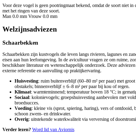
Voor deze vogel is geen pootringmaat bekend, omdat de soort niet in 
met het ringen van deze soort.
Man 0.0 mm
Vrouw 0.0 mm
Welzijnsadviezen
Schaarbekken
Schaarbekken zijn kustvogels die leven langs rivieren, lagunes en zan
eisen aan hun leefomgeving. In de avicultuur vragen ze om ruime, zo
beschikbare literatuur en wetenschappelijk onderzoek. Deze adviezen
externe referentie en aanvulling op praktijkervaring.
Huisvesting
: ruim buitenverblijf (60–80 m² per paar) met groo
obstakels; binnenverblijf ± 6–8 m² per paar bij kou of regen.
Klimaat
: warmteminnend; temperatuur boven 18 °C; in gematigd
Sociaal
: kolonievogels; groepshuisvesting aanbevolen met voldo
broedsucces.
Voeding
: kleine vis (sprot, spiering, haring), vers of ontdooi
schoon zwem- en drinkwater.
Overig
: uitstekende waterkwaliteit via verversing of doorstro
Verder lezen?
Word lid van Aviornis