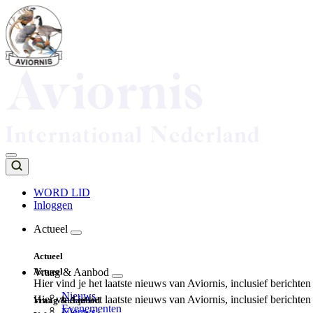
Overslaan
en
naar
de
inhoud
gaan
WORD LID
Inloggen
Top
navigation
Actueel
Main
Actueel
navigation
Actueel
Vraag & Aanbod
Hier vind je het laatste nieuws van Aviornis, inclusief berichte
Nieuws
Hier vind je het laatste nieuws van Aviornis, inclusief berichte
Vraag & Aanbod
Evenementen
Nieuws