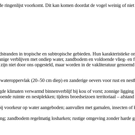
de ringenlijst voorkomt. Dit kan komen doordat de vogel weinig of niet 
dstranden in tropische en subtropische gebieden. Hun karakteristieke on
nnige verblijven met ondiep water, zandbodem en voldoende vlieg- en 
 zijn niet door ons opgesteld, maar worden in de vakliteratuur genoemd
t wateroppervlak (20–50 cm diep) en zanderige oevers voor rust en nest
e klimaten verwarmd binnenverblijf bij kou of vorst; zonnige ligging 
ende ruimte en nestplekken; tijdens broedseizoen territoriaal – afstan
d, bij voorkeur op water aangeboden; aanvullen met garnalen, insecten of 
ming; zandbodem regelmatig losharken; rustige omgeving zonder harde ge