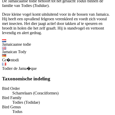
De Jamaicaanse todie behoort tot het geslacht
Todus
binnen de
familie van Todies (
Todidae
).
Deze kleine vogel komt uitsluitend voor in de bossen van Jamaica.
Hij heeft een opvallend felgroen verenkleed en voedt zich vooral
met insecten. Het dier jaagt actief door takken af te speuren en
broedt in holen die het zelf graaft. Hij is standvogel en vertoont
levendig en alert gedrag.
Jamaicaanse todie
Jamaican Tody
Gr�ntodi
Todier de Jama�que
Taxonomische indeling
Bird Order
Scharrelaars (Coraciiformes)
Bird Family
Todies (Todidae)
Bird Genus
Todus