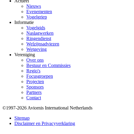
Actueel
Nieuws
Evenementen
Vogelgriep
Informatie
Vogelgids
Naslagwerken
Ringendienst
Welzijnsadviezen
Wetgeving
Vereniging
Over ons
Bestuur en Commissies
Regio's
Focusgroepen
Projecten
Sponsors
Partners
Contact
©1997-2026 Aviornis International Netherlands
Bottom
Sitemap
Disclaimer en Privacyverklaring