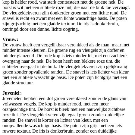
kop is helder rood, wat sterk contrasteert met de groene nek. De
borst is wit met een subtiele roze tint, die naar de buik toe vervaagt.
De vleugeldekveren zijn donkerder groen met een lichte rand. De
snavel is recht en zwart met een lichte wasachtige basis. De poten
zijn grijsachtig met een gladde textuur. De iris is donkerbruin,
omringd door een dunne, lichte oogring.
Vrouw:
De vrouw heeft een vergelijkbaar verenkleed als de man, maar met
minder intense kleuren. De groene rug en vleugels zijn doffer en
minder glanzend. De rode kop is iets minder fel, met een zachtere
overgang naar de nek. De borst heeft een blekere roze tint, die
subtieler overgaat in de buik. De vleugeldekveren zijn gelijkmatig
groen zonder opvallende randen. De snavel is iets lichter van kleur,
met een subtiele wasachtige basis. De poten zijn lichtgrijs met een
gladde structuur.
Juveniel:
Juvenielen hebben een dof groen verenkleed zonder de glans van
volwassen vogels. De kop is minder rood, met een meer
oranjeachtige tint. De borst is bleek met een nauwelijks zichtbare
roze tint. De vleugeldekveren zijn egaal groen zonder duidelijke
randen. De snavel is korter en lichter van kleur, met een
onopvallende wasachtige basis. De poten zijn grijs met een iets
ruwere textuur. De iris is donkerbruin, zonder een duidelijke