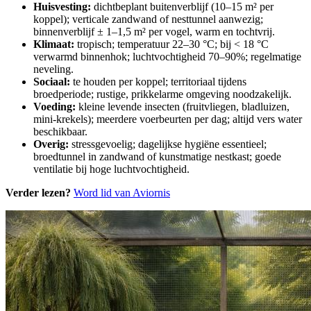
Huisvesting:
dichtbeplant buitenverblijf (10–15 m² per
koppel); verticale zandwand of nesttunnel aanwezig;
binnenverblijf ± 1–1,5 m² per vogel, warm en tochtvrij.
Klimaat:
tropisch; temperatuur 22–30 °C; bij < 18 °C
verwarmd binnenhok; luchtvochtigheid 70–90%; regelmatige
neveling.
Sociaal:
te houden per koppel; territoriaal tijdens
broedperiode; rustige, prikkelarme omgeving noodzakelijk.
Voeding:
kleine levende insecten (fruitvliegen, bladluizen,
mini-krekels); meerdere voerbeurten per dag; altijd vers water
beschikbaar.
Overig:
stressgevoelig; dagelijkse hygiëne essentieel;
broedtunnel in zandwand of kunstmatige nestkast; goede
ventilatie bij hoge luchtvochtigheid.
Verder lezen?
Word lid van Aviornis