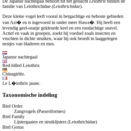
De Japanse nachtegaal behoort tot het geslacht
Leiothrix
binnen de
familie van Leiothrichidae (
Leiothrichidae
).
Deze kleine vogel leeft vooral in bergachtige en beboste gebieden
van Azi� en is ingevoerd in onder meer Hawa�. Hij heeft een
levendig geel-oranje gekleurde keel en een roodachtige snavel.
Actief en vaak in groepen, zoekt hij voedsel zoals insecten en
vruchten in dichte struiken, waar hij ook broedt in laaggelegen
nestjes van bladeren en mos.
Japanse nachtegaal
Red-billed Leiothrix
Chinagirlitz.
Le L�iothrix jaune.
Taxonomische indeling
Bird Order
Zangvogels (Passeriformes)
Bird Family
Lijstergaaien en struiklijsters (Leiothrichidae)
Bird Genus