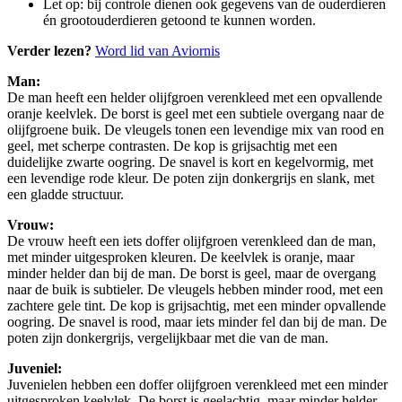
Let op: bij controle dienen ook gegevens van de ouderdieren
én grootouderdieren getoond te kunnen worden.
Verder lezen?
Word lid van Aviornis
Man:
De man heeft een helder olijfgroen verenkleed met een opvallende
oranje keelvlek. De borst is geel met een subtiele overgang naar de
olijfgroene buik. De vleugels tonen een levendige mix van rood en
geel, met scherpe contrasten. De kop is grijsachtig met een
duidelijke zwarte oogring. De snavel is kort en kegelvormig, met
een levendige rode kleur. De poten zijn donkergrijs en slank, met
een gladde structuur.
Vrouw:
De vrouw heeft een iets doffer olijfgroen verenkleed dan de man,
met minder uitgesproken kleuren. De keelvlek is oranje, maar
minder helder dan bij de man. De borst is geel, maar de overgang
naar de buik is subtieler. De vleugels hebben minder rood, met een
zachtere gele tint. De kop is grijsachtig, met een minder opvallende
oogring. De snavel is rood, maar iets minder fel dan bij de man. De
poten zijn donkergrijs, vergelijkbaar met die van de man.
Juveniel:
Juvenielen hebben een doffer olijfgroen verenkleed met een minder
uitgesproken keelvlek. De borst is geelachtig, maar minder helder