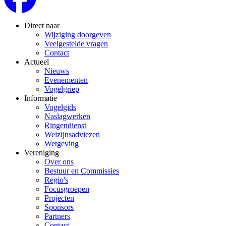
Direct naar
Wijziging doorgeven
Veelgestelde vragen
Contact
Actueel
Nieuws
Evenementen
Vogelgriep
Informatie
Vogelgids
Naslagwerken
Ringendienst
Welzijnsadviezen
Wetgeving
Vereniging
Over ons
Bestuur en Commissies
Regio's
Focusgroepen
Projecten
Sponsors
Partners
Contact