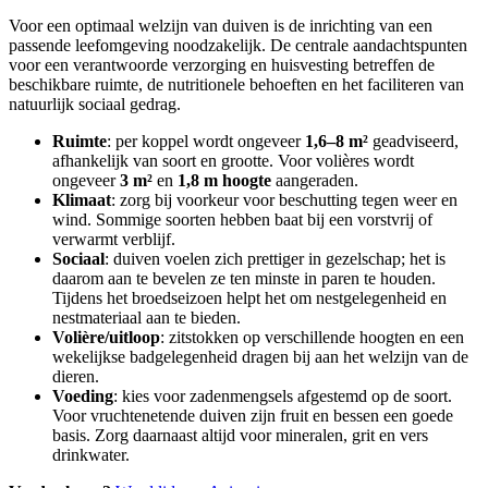
Voor een optimaal welzijn van duiven is de inrichting van een
passende leefomgeving noodzakelijk. De centrale aandachtspunten
voor een verantwoorde verzorging en huisvesting betreffen de
beschikbare ruimte, de nutritionele behoeften en het faciliteren van
natuurlijk sociaal gedrag.
Ruimte
: per koppel wordt ongeveer
1,6–8 m²
geadviseerd,
afhankelijk van soort en grootte. Voor volières wordt
ongeveer
3 m²
en
1,8 m hoogte
aangeraden.
Klimaat
: zorg bij voorkeur voor beschutting tegen weer en
wind. Sommige soorten hebben baat bij een vorstvrij of
verwarmt verblijf.
Sociaal
: duiven voelen zich prettiger in gezelschap; het is
daarom aan te bevelen ze ten minste in paren te houden.
Tijdens het broedseizoen helpt het om nestgelegenheid en
nestmateriaal aan te bieden.
Volière/uitloop
: zitstokken op verschillende hoogten en een
wekelijkse badgelegenheid dragen bij aan het welzijn van de
dieren.
Voeding
: kies voor zadenmengsels afgestemd op de soort.
Voor vruchtenetende duiven zijn fruit en bessen een goede
basis. Zorg daarnaast altijd voor mineralen, grit en vers
drinkwater.