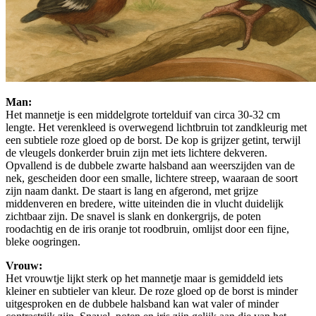
Man:
Het mannetje is een middelgrote tortelduif van circa 30-32 cm
lengte. Het verenkleed is overwegend lichtbruin tot zandkleurig met
een subtiele roze gloed op de borst. De kop is grijzer getint, terwijl
de vleugels donkerder bruin zijn met iets lichtere dekveren.
Opvallend is de dubbele zwarte halsband aan weerszijden van de
nek, gescheiden door een smalle, lichtere streep, waaraan de soort
zijn naam dankt. De staart is lang en afgerond, met grijze
middenveren en bredere, witte uiteinden die in vlucht duidelijk
zichtbaar zijn. De snavel is slank en donkergrijs, de poten
roodachtig en de iris oranje tot roodbruin, omlijst door een fijne,
bleke oogringen.
Vrouw:
Het vrouwtje lijkt sterk op het mannetje maar is gemiddeld iets
kleiner en subtieler van kleur. De roze gloed op de borst is minder
uitgesproken en de dubbele halsband kan wat valer of minder