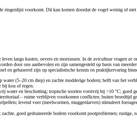
de ringenlijst voorkomt. Dit kan komen doordat de vogel weinig of niet 
r leven langs kusten, oevers en moerassen. In de avicultuur vragen ze 
worden door ons aanbevolen en zijn samengesteld op basis van meerder
el en gebaseerd zijn op specialistische kennis en praktijkervaring binn
ep water (5–20 cm diep) en zachte modderige bodem; helft van het verbli
r bij kou of regen.
vrij water en beschutting; tropische soorten vorstvrij bij >10 °C; goed 
 territoriaal – ruime verblijven voorkomen conflicten; buiten broedtijd 
elpellets; levend voer (meelwormen, muggenlarven) stimuleert foerageerg
; zachte, goed gedraineerde bodem voorkomt pootproblemen; rustige, na