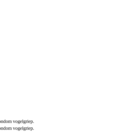
 rondom vogelgriep.
 rondom vogelgriep.