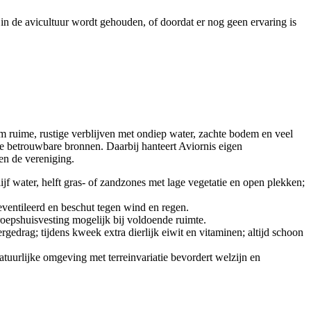
in de avicultuur wordt gehouden, of doordat er nog geen ervaring is
om ruime, rustige verblijven met ondiep water, zachte bodem en veel
e betrouwbare bronnen. Daarbij hanteert Aviornis eigen
en de vereniging.
jf water, helft gras- of zandzones met lage vegetatie en open plekken;
geventileerd en beschut tegen wind en regen.
groepshuisvesting mogelijk bij voldoende ruimte.
edrag; tijdens kweek extra dierlijk eiwit en vitaminen; altijd schoon
tuurlijke omgeving met terreinvariatie bevordert welzijn en