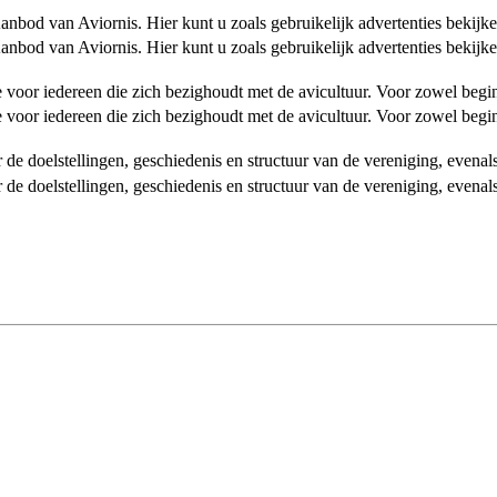
od van Aviornis. Hier kunt u zoals gebruikelijk advertenties bekijke
od van Aviornis. Hier kunt u zoals gebruikelijk advertenties bekijke
tie voor iedereen die zich bezighoudt met de avicultuur. Voor zowel be
tie voor iedereen die zich bezighoudt met de avicultuur. Voor zowel be
over de doelstellingen, geschiedenis en structuur van de vereniging, even
over de doelstellingen, geschiedenis en structuur van de vereniging, even