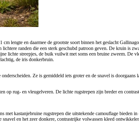
 cm lengte en daarmee de grootste soort binnen het geslacht Gallinago. 
n lichtere randen die een sterk geschubd patroon geven. De kruin is zw
ne lichte streepjes, de buik vuilwit met soms een bruine zweem. De vleug
lachtig, de iris donkerbruin.
 te onderscheiden. Ze is gemiddeld iets groter en de snavel is doorgaans 
en op rug- en vleugelveren. De lichte rugstrepen zijn breder en contrastri
ns met kastanjebruine rugstrepen die uitstekende camouflage bieden in 
e snavel en het zeer donkere, contrastrijke volwassen kleed ontwikkelen