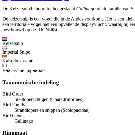
De Keizersnip behoort tot het geslacht
Gallinago
uit de familie van S
De keizersnip is een vogel die in de Andes voorkomt. Het is een klei
een territoriale vogel met een opvallende displayvlucht, waarbij hij 
beschouwd op de IUCN-lijst.
Keizersnip
Imperial Snipe
Kaiserbekassine
B�cassine imp�riale
Taxonomische indeling
Bird Order
Steltloperachtigen (Charadriiformes)
Bird Family
Strandlopers en snippen (Scolopacidae)
Bird Genus
Gallinago
Ringmaat