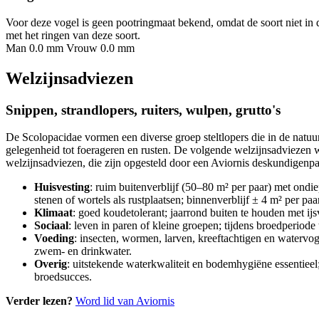
Voor deze vogel is geen pootringmaat bekend, omdat de soort niet in 
met het ringen van deze soort.
Man 0.0 mm
Vrouw 0.0 mm
Welzijnsadviezen
Snippen, strandlopers, ruiters, wulpen, grutto's
De Scolopacidae vormen een diverse groep steltlopers die in de natuu
gelegenheid tot foerageren en rusten. De volgende welzijnsadviezen 
welzijnsadviezen, die zijn opgesteld door een Aviornis deskundigenpan
Huisvesting
: ruim buitenverblijf (50–80 m² per paar) met ondi
stenen of wortels als rustplaatsen; binnenverblijf ± 4 m² per paa
Klimaat
: goed koudetolerant; jaarrond buiten te houden met ijs
Sociaal
: leven in paren of kleine groepen; tijdens broedperiode
Voeding
: insecten, wormen, larven, kreeftachtigen en watervog
zwem- en drinkwater.
Overig
: uitstekende waterkwaliteit en bodemhygiëne essentieel
broedsucces.
Verder lezen?
Word lid van Aviornis