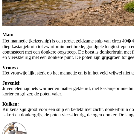
Man:
Het mannetje (keizersnip) is een grote, zeldzame snip van circa 40�41
diep kastanjebruin tot zwartbruin met brede, goudgele lengtestrepen e
contrasteert met een donkere oogstreep. De borst is donkerbruin met fij
en vleeskleurig met een donkere punt. De poten zijn grijsgroen tot gee
Vrouw:
Het vrouwtje lijkt sterk op het mannetje en is in het veld vrijwel niet
Juveniel:
Juvenielen zijn iets warmer en matter gekleurd, met kastanjebruine tint
korter en grijzer, de poten valer.
Kuiken:
Kuikens zijn groot voor een snip en bedekt met zacht, donkerbruin do
is kort en donkergrijs, de poten vleeskleurig, de ogen donker. De lang