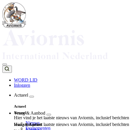
Overslaan
en
naar
de
inhoud
gaan
WORD LID
Inloggen
Top
navigation
Actueel
Main
Actueel
navigation
Actueel
Vraag & Aanbod
Hier vind je het laatste nieuws van Aviornis, inclusief berichte
Nieuws
Hier vind je het laatste nieuws van Aviornis, inclusief berichte
Vraag & Aanbod
Evenementen
Nieuws