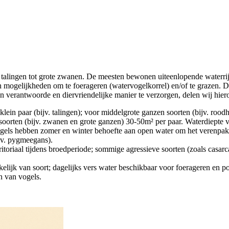
 talingen tot grote zwanen. De meesten bewonen uiteenlopende waterrij
mogelijkheden om te foerageren (watervogelkorrel) en/of te grazen. De 
verantwoorde en diervriendelijke manier te verzorgen, delen wij hieron
 klein paar (bijv. talingen); voor middelgrote ganzen soorten (bijv. ro
rten (bijv. zwanen en grote ganzen) 30-50m² per paar. Waterdiepte v
gels hebben zomer en winter behoefte aan open water om het verenpa
jv. pygmeegans).
rritoriaal tijdens broedperiode; sommige agressieve soorten (zoals casa
lijk van soort; dagelijks vers water beschikbaar voor foerageren en po
jn van vogels.