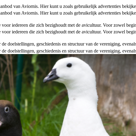
od van Aviornis. Hier kunt u zoals gebruikelijk advertenties bekijke
od van Aviornis. Hier kunt u zoals gebruikelijk advertenties bekijke
tie voor iedereen die zich bezighoudt met de avicultuur. Voor zowel be
tie voor iedereen die zich bezighoudt met de avicultuur. Voor zowel be
over de doelstellingen, geschiedenis en structuur van de vereniging, even
over de doelstellingen, geschiedenis en structuur van de vereniging, even