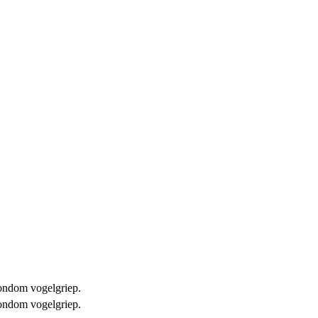
 rondom vogelgriep.
 rondom vogelgriep.