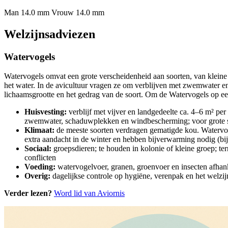
Man 14.0 mm
Vrouw 14.0 mm
Welzijnsadviezen
Watervogels
Watervogels omvat een grote verscheidenheid aan soorten, van kleine
het water. In de avicultuur vragen ze om verblijven met zwemwater en 
lichaamsgrootte en het gedrag van de soort. Om de Watervogels op een 
Huisvesting:
verblijf met vijver en landgedeelte ca. 4–6 m² per
zwemwater, schaduwplekken en windbescherming; voor grote soo
Klimaat:
de meeste soorten verdragen gematigde kou. Watervo
extra aandacht in de winter en hebben bijverwarming nodig (bi
Sociaal:
groepsdieren; te houden in kolonie of kleine groep; te
conflicten
Voeding:
watervogelvoer, granen, groenvoer en insecten afhanke
Overig:
dagelijkse controle op hygiëne, verenpak en het welzi
Verder lezen?
Word lid van Aviornis