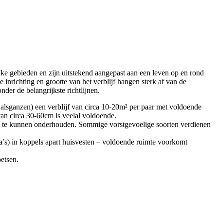
ke gebieden en zijn uitstekend aangepast aan een leven op en rond
inrichting en grootte van het verblijf hangen sterk af van de
der de belangrijkste richtlijnen.
odhalsganzen) een verblijf van circa 10-20m² per paar met voldoende
an circa 30-60cm is veelal voldoende.
k te kunnen onderhouden. Sommige vorstgevoelige soorten verdienen
rca’s) in koppels apart huisvesten – voldoende ruimte voorkomt
etsen.