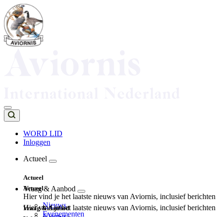
Overslaan
en
naar
de
inhoud
gaan
WORD LID
Inloggen
Top
navigation
Actueel
Main
Actueel
navigation
Actueel
Vraag & Aanbod
Hier vind je het laatste nieuws van Aviornis, inclusief berichte
Nieuws
Hier vind je het laatste nieuws van Aviornis, inclusief berichte
Vraag & Aanbod
Evenementen
Nieuws