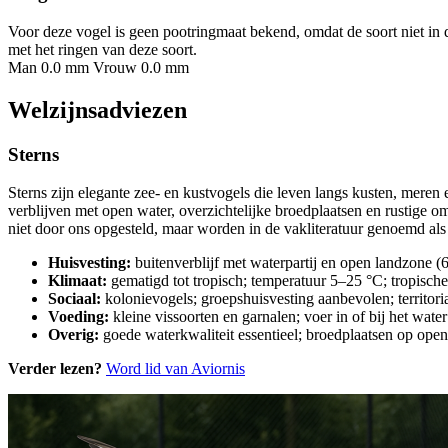
Voor deze vogel is geen pootringmaat bekend, omdat de soort niet in 
met het ringen van deze soort.
Man 0.0 mm
Vrouw 0.0 mm
Welzijnsadviezen
Sterns
Sterns zijn elegante zee- en kustvogels die leven langs kusten, meren
verblijven met open water, overzichtelijke broedplaatsen en rustige 
niet door ons opgesteld, maar worden in de vakliteratuur genoemd als
Huisvesting:
buitenverblijf met waterpartij en open landzone (
Klimaat:
gematigd tot tropisch; temperatuur 5–25 °C; tropisc
Sociaal:
kolonievogels; groepshuisvesting aanbevolen; territori
Voeding:
kleine vissoorten en garnalen; voer in of bij het wate
Overig:
goede waterkwaliteit essentieel; broedplaatsen op open
Verder lezen?
Word lid van Aviornis