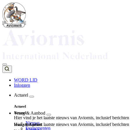
Overslaan
en
naar
de
inhoud
gaan
WORD LID
Inloggen
Top
navigation
Actueel
Main
Actueel
navigation
Actueel
Vraag & Aanbod
Hier vind je het laatste nieuws van Aviornis, inclusief berichte
Nieuws
Hier vind je het laatste nieuws van Aviornis, inclusief berichte
Vraag & Aanbod
Evenementen
Nieuws