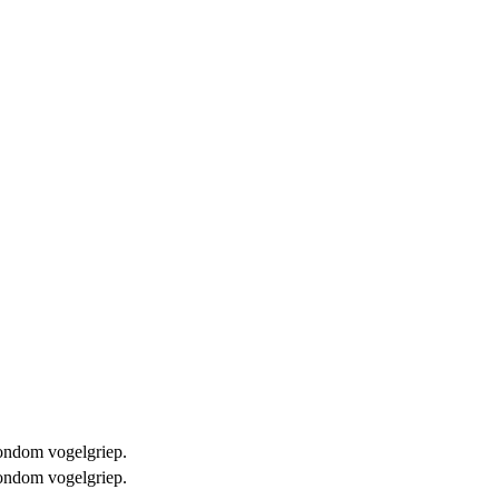
 rondom vogelgriep.
 rondom vogelgriep.