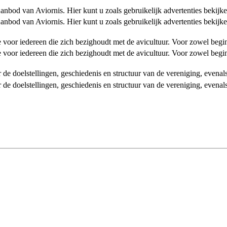
od van Aviornis. Hier kunt u zoals gebruikelijk advertenties bekijke
od van Aviornis. Hier kunt u zoals gebruikelijk advertenties bekijke
tie voor iedereen die zich bezighoudt met de avicultuur. Voor zowel be
tie voor iedereen die zich bezighoudt met de avicultuur. Voor zowel be
over de doelstellingen, geschiedenis en structuur van de vereniging, even
over de doelstellingen, geschiedenis en structuur van de vereniging, even