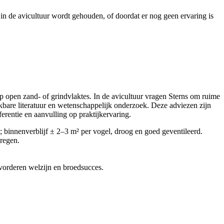
in de avicultuur wordt gehouden, of doordat er nog geen ervaring is
op open zand- of grindvlaktes. In de avicultuur vragen Sterns om ruime
kbare literatuur en wetenschappelijk onderzoek. Deze adviezen zijn
erentie en aanvulling op praktijkervaring.
 binnenverblijf ± 2–3 m² per vogel, droog en goed geventileerd.
regen.
evorderen welzijn en broedsucces.