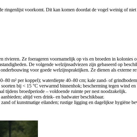
de ringenlijst voorkomt. Dit kan komen doordat de vogel weinig of niet 
 en rivieren. Ze foerageren voornamelijk op vis en broeden in kolonies 
omstandigheden. De volgende welzijnsadviezen zijn gebaseerd op beschi
 onderbouwing voor goede welzijnspraktijken. Ze dienen als externe ref
60–80 m² per koppel); waterdiepte 40–80 cm; kale zand- of grindbodem;
he soorten bij < 15 °C verwarmd binnenhok; bescherming tegen wind en 
aal tijdens broedperiode – voldoende ruimte per nest noodzakelijk.
r aanbieden; altijd vers drink- en badwater beschikbaar.
 zand of kunstmatige eilanden; rustige ligging en dagelijkse hygiëne b