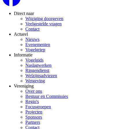
Direct naar
Wijziging doorgeven
Veelgestelde vragen
Contact
Actueel
Nieuws
Evenementen
Vogelgriep
Informatie
Vogelgids
Naslagwerken
Ringendienst
Welzijnsadviezen
Wetgeving
Vereniging
Over ons
Bestuur en Commissies
Regio's
Focusgroepen
Projecten
Sponsors
Partners
Contact