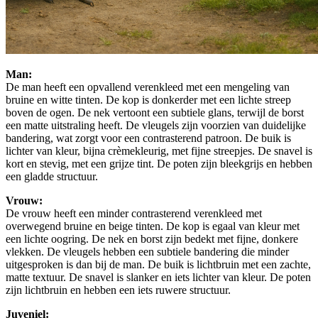
Man:
De man heeft een opvallend verenkleed met een mengeling van
bruine en witte tinten. De kop is donkerder met een lichte streep
boven de ogen. De nek vertoont een subtiele glans, terwijl de borst
een matte uitstraling heeft. De vleugels zijn voorzien van duidelijke
bandering, wat zorgt voor een contrasterend patroon. De buik is
lichter van kleur, bijna crèmekleurig, met fijne streepjes. De snavel is
kort en stevig, met een grijze tint. De poten zijn bleekgrijs en hebben
een gladde structuur.
Vrouw:
De vrouw heeft een minder contrasterend verenkleed met
overwegend bruine en beige tinten. De kop is egaal van kleur met
een lichte oogring. De nek en borst zijn bedekt met fijne, donkere
vlekken. De vleugels hebben een subtiele bandering die minder
uitgesproken is dan bij de man. De buik is lichtbruin met een zachte,
matte textuur. De snavel is slanker en iets lichter van kleur. De poten
zijn lichtbruin en hebben een iets ruwere structuur.
Juveniel: