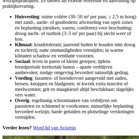
welzijnspraktijken. Ze dienen als externe referentie en aanvulling op
praktijkervaring.
Huisvesting
: ruime volière (30–50 m² per paar, ≥ 2,5 m hoog)
met zand-, aarde- of grasbodem; afwisseling van open zones
en beplanting (struiken, varens, coniferen) voor beschutting;
droog nacht- of rusthok (3–5 m² per paar) bij slecht weer of
kou.
Klimaat
: koudetolerant; jaarrond buiten te houden mits droog
en tochtvrij; natte omstandigheden vermijden; in warme
klimaten schaduw en ventilatie voorzien.
Sociaal
: leven in paren of kleine groepen; tijdens
broedperiode territoriale hanen – aparte verblijven
aanbevolen; rustige omgeving bevordert natuurlijk gedrag.
Voeding
: fazanten- of hoendervoer aangevuld met zaden,
bessen, knoppen en bladgroen; in kweek extra insecten of
meelwormen; grit en maagkiezel altijd beschikbaar; dagelijks
vers water.
Overig
: regelmatig schoonmaken van verblijven om
parasieten en schimmel te voorkomen; natuurlijke beplanting
bevordert welzijn; harde geluiden en plotselinge verstoringen
vermijden.
Verder lezen?
Word lid van Aviornis