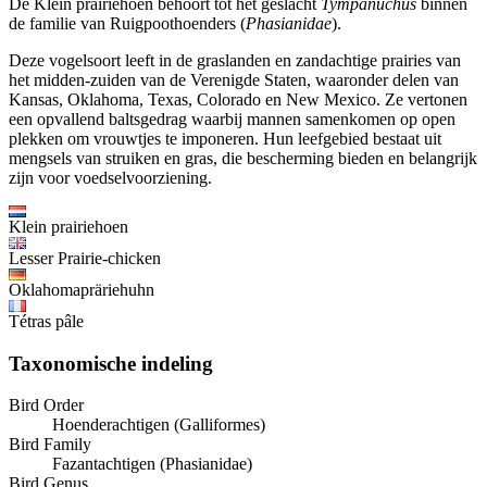
De Klein prairiehoen behoort tot het geslacht
Tympanuchus
binnen
de familie van Ruigpoothoenders (
Phasianidae
).
Deze vogelsoort leeft in de graslanden en zandachtige prairies van
het midden-zuiden van de Verenigde Staten, waaronder delen van
Kansas, Oklahoma, Texas, Colorado en New Mexico. Ze vertonen
een opvallend baltsgedrag waarbij mannen samenkomen op open
plekken om vrouwtjes te imponeren. Hun leefgebied bestaat uit
mengsels van struiken en gras, die bescherming bieden en belangrijk
zijn voor voedselvoorziening.
Klein prairiehoen
Lesser Prairie-chicken
Oklahomapräriehuhn
Tétras pâle
Taxonomische indeling
Bird Order
Hoenderachtigen (Galliformes)
Bird Family
Fazantachtigen (Phasianidae)
Bird Genus