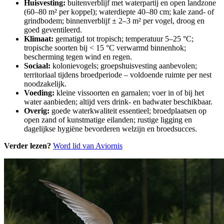
Huisvesting:
buitenverblijf met waterpartij en open landzone
(60–80 m² per koppel); waterdiepte 40–80 cm; kale zand- of
grindbodem; binnenverblijf ± 2–3 m² per vogel, droog en
goed geventileerd.
Klimaat:
gematigd tot tropisch; temperatuur 5–25 °C;
tropische soorten bij < 15 °C verwarmd binnenhok;
bescherming tegen wind en regen.
Sociaal:
kolonievogels; groepshuisvesting aanbevolen;
territoriaal tijdens broedperiode – voldoende ruimte per nest
noodzakelijk.
Voeding:
kleine vissoorten en garnalen; voer in of bij het
water aanbieden; altijd vers drink- en badwater beschikbaar.
Overig:
goede waterkwaliteit essentieel; broedplaatsen op
open zand of kunstmatige eilanden; rustige ligging en
dagelijkse hygiëne bevorderen welzijn en broedsucces.
Verder lezen?
Word lid van Aviornis