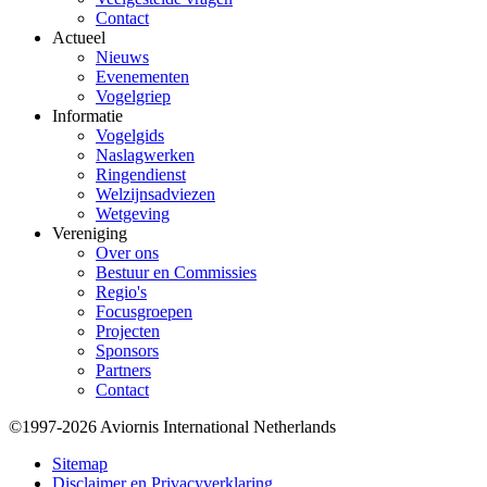
Contact
Actueel
Nieuws
Evenementen
Vogelgriep
Informatie
Vogelgids
Naslagwerken
Ringendienst
Welzijnsadviezen
Wetgeving
Vereniging
Over ons
Bestuur en Commissies
Regio's
Focusgroepen
Projecten
Sponsors
Partners
Contact
©1997-2026 Aviornis International Netherlands
Bottom
Sitemap
Disclaimer en Privacyverklaring