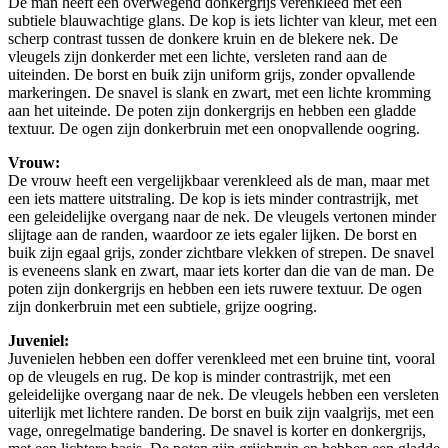
De man heeft een overwegend donkergrijs verenkleed met een
subtiele blauwachtige glans. De kop is iets lichter van kleur, met een
scherp contrast tussen de donkere kruin en de blekere nek. De
vleugels zijn donkerder met een lichte, versleten rand aan de
uiteinden. De borst en buik zijn uniform grijs, zonder opvallende
markeringen. De snavel is slank en zwart, met een lichte kromming
aan het uiteinde. De poten zijn donkergrijs en hebben een gladde
textuur. De ogen zijn donkerbruin met een onopvallende oogring.
Vrouw:
De vrouw heeft een vergelijkbaar verenkleed als de man, maar met
een iets mattere uitstraling. De kop is iets minder contrastrijk, met
een geleidelijke overgang naar de nek. De vleugels vertonen minder
slijtage aan de randen, waardoor ze iets egaler lijken. De borst en
buik zijn egaal grijs, zonder zichtbare vlekken of strepen. De snavel
is eveneens slank en zwart, maar iets korter dan die van de man. De
poten zijn donkergrijs en hebben een iets ruwere textuur. De ogen
zijn donkerbruin met een subtiele, grijze oogring.
Juveniel:
Juvenielen hebben een doffer verenkleed met een bruine tint, vooral
op de vleugels en rug. De kop is minder contrastrijk, met een
geleidelijke overgang naar de nek. De vleugels hebben een versleten
uiterlijk met lichtere randen. De borst en buik zijn vaalgrijs, met een
vage, onregelmatige bandering. De snavel is korter en donkergrijs,