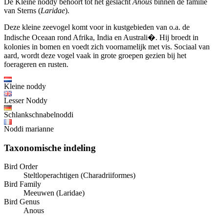
De Kleine noddy behoort tot het geslacht
Anous
binnen de familie
van Sterns (
Laridae
).
Deze kleine zeevogel komt voor in kustgebieden van o.a. de
Indische Oceaan rond Afrika, India en Australi�. Hij broedt in
kolonies in bomen en voedt zich voornamelijk met vis. Sociaal van
aard, wordt deze vogel vaak in grote groepen gezien bij het
foerageren en rusten.
Kleine noddy
Lesser Noddy
Schlankschnabelnoddi
Noddi marianne
Taxonomische indeling
Bird Order
Steltloperachtigen (Charadriiformes)
Bird Family
Meeuwen (Laridae)
Bird Genus
Anous