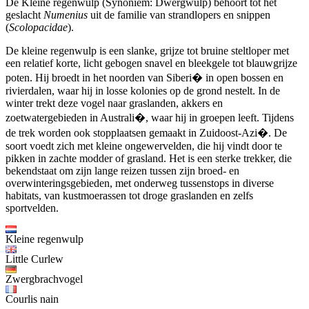
De Kleine regenwulp (Synoniem: Dwergwulp) behoort tot het
geslacht
Numenius
uit de familie van strandlopers en snippen
(
Scolopacidae
).
De kleine regenwulp is een slanke, grijze tot bruine steltloper met
een relatief korte, licht gebogen snavel en bleekgele tot blauwgrijze
poten. Hij broedt in het noorden van Siberi� in open bossen en
rivierdalen, waar hij in losse kolonies op de grond nestelt. In de
winter trekt deze vogel naar graslanden, akkers en
zoetwatergebieden in Australi�, waar hij in groepen leeft. Tijdens
de trek worden ook stopplaatsen gemaakt in Zuidoost-Azi�. De
soort voedt zich met kleine ongewervelden, die hij vindt door te
pikken in zachte modder of grasland. Het is een sterke trekker, die
bekendstaat om zijn lange reizen tussen zijn broed- en
overwinteringsgebieden, met onderweg tussenstops in diverse
habitats, van kustmoerassen tot droge graslanden en zelfs
sportvelden.
Kleine regenwulp
Little Curlew
Zwergbrachvogel
Courlis nain