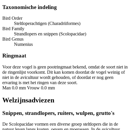
Taxonomische indeling
Bird Order
Steltloperachtigen (Charadriiformes)
Bird Family
Strandlopers en snippen (Scolopacidae)
Bird Genus
Numenius
Ringmaat
Voor deze vogel is geen pootringmaat bekend, omdat de soort niet in
de ringenlijst voorkomt. Dit kan komen doordat de vogel weinig of
niet in de avicultuur wordt gehouden, of doordat er nog geen
ervaring is met het ringen van deze soort.
Man 0.0 mm
Vrouw 0.0 mm
Welzijnsadviezen
Snippen, strandlopers, ruiters, wulpen, grutto's
De Scolopacidae vormen een diverse groep steltlopers die in de
natuur leven langs kusten, oevers en moerassen. In de avicultuur