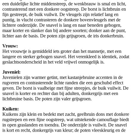
een duidelijke lichte middenstreep, de wenkbrauw is smal en licht,
contrasterend met een donkere oogstreep. De borst is lichtbruin en
fijn gestreept, de buik vuilwit. De vleugels zijn relatief lang en
puntig, in vlucht contrasteren de donkere bovenvleugels met de
lichtere onderzijde. De snavel is lang en naar beneden gebogen,
maar korter en slanker dan bij andere soorten; donker aan de punt,
lichter aan de basis. De poten zijn grijsgroen, de iris donkerbruin.
Vrouw:
Het vrouwtje is gemiddeld iets groter dan het mannetje, met een
langere en sterker gebogen snavel. Het verenkleed is identiek, zodat
geslachtsonderscheid in het veld vrijwel onmogelijk is.
Juveniel:
Juvenielen zijn warmer getint, met kastanjebruine accenten in de
rugveren en contrasterende lichte randen die een geschubd effect
geven. De borst is vaalbeige met fijne streepjes, de buik vuilwit. De
snavel is korter en rechter dan bij adulten, donkergrijs met een
lichtbruine basis. De poten zijn valer grijsgroen.
Kuiken:
Kuikens zijn klein en bedekt met zacht, geelbruin dons met donkere
rugstrepen en een fijne oogstreep, wat uitstekende camouflage biedt
in open graslanden en toendra. De onderzijde is vuilwit. De snavel
is kort en recht, donkergrijs van kleur; de poten vleeskleurig en de