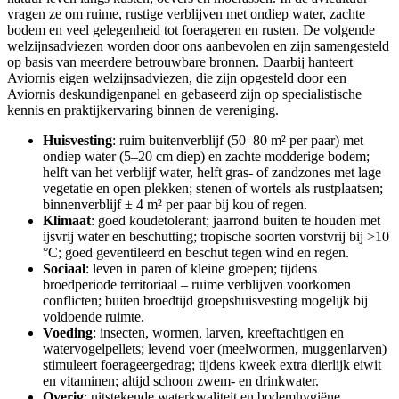
vragen ze om ruime, rustige verblijven met ondiep water, zachte
bodem en veel gelegenheid tot foerageren en rusten. De volgende
welzijnsadviezen worden door ons aanbevolen en zijn samengesteld
op basis van meerdere betrouwbare bronnen. Daarbij hanteert
Aviornis eigen welzijnsadviezen, die zijn opgesteld door een
Aviornis deskundigenpanel en gebaseerd zijn op specialistische
kennis en praktijkervaring binnen de vereniging.
Huisvesting
: ruim buitenverblijf (50–80 m² per paar) met
ondiep water (5–20 cm diep) en zachte modderige bodem;
helft van het verblijf water, helft gras- of zandzones met lage
vegetatie en open plekken; stenen of wortels als rustplaatsen;
binnenverblijf ± 4 m² per paar bij kou of regen.
Klimaat
: goed koudetolerant; jaarrond buiten te houden met
ijsvrij water en beschutting; tropische soorten vorstvrij bij >10
°C; goed geventileerd en beschut tegen wind en regen.
Sociaal
: leven in paren of kleine groepen; tijdens
broedperiode territoriaal – ruime verblijven voorkomen
conflicten; buiten broedtijd groepshuisvesting mogelijk bij
voldoende ruimte.
Voeding
: insecten, wormen, larven, kreeftachtigen en
watervogelpellets; levend voer (meelwormen, muggenlarven)
stimuleert foerageergedrag; tijdens kweek extra dierlijk eiwit
en vitaminen; altijd schoon zwem- en drinkwater.
Overig
: uitstekende waterkwaliteit en bodemhygiëne