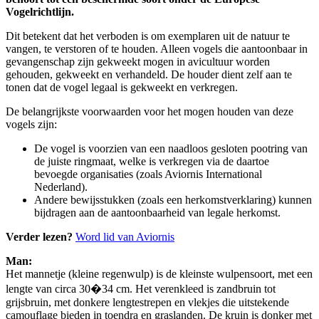
Vogelrichtlijn.
Dit betekent dat het verboden is om exemplaren uit de natuur te
vangen, te verstoren of te houden. Alleen vogels die aantoonbaar in
gevangenschap zijn gekweekt mogen in avicultuur worden
gehouden, gekweekt en verhandeld. De houder dient zelf aan te
tonen dat de vogel legaal is gekweekt en verkregen.
De belangrijkste voorwaarden voor het mogen houden van deze
vogels zijn:
De vogel is voorzien van een naadloos gesloten pootring van
de juiste ringmaat, welke is verkregen via de daartoe
bevoegde organisaties (zoals Aviornis International
Nederland).
Andere bewijsstukken (zoals een herkomstverklaring) kunnen
bijdragen aan de aantoonbaarheid van legale herkomst.
Verder lezen?
Word lid van Aviornis
Man:
Het mannetje (kleine regenwulp) is de kleinste wulpensoort, met een
lengte van circa 30�34 cm. Het verenkleed is zandbruin tot
grijsbruin, met donkere lengtestrepen en vlekjes die uitstekende
camouflage bieden in toendra en graslanden. De kruin is donker met