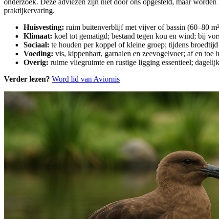
onderzoek. Deze adviezen zijn niet door ons opgesteld, maar worden i
praktijkervaring.
Huisvesting:
ruim buitenverblijf met vijver of bassin (60–80 m
Klimaat:
koel tot gematigd; bestand tegen kou en wind; bij vor
Sociaal:
te houden per koppel of kleine groep; tijdens broedtijd 
Voeding:
vis, kippenhart, garnalen en zeevogelvoer; af en toe i
Overig:
ruime vliegruimte en rustige ligging essentieel; dageli
Verder lezen?
Word lid van Aviornis