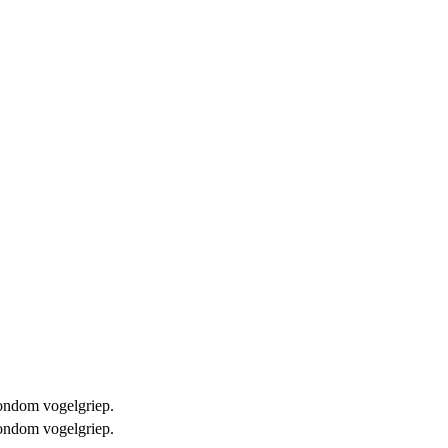
 rondom vogelgriep.
 rondom vogelgriep.