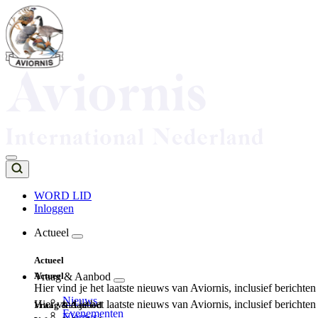
Overslaan
en
naar
de
inhoud
gaan
WORD LID
Inloggen
Top
navigation
Actueel
Main
Actueel
navigation
Actueel
Vraag & Aanbod
Hier vind je het laatste nieuws van Aviornis, inclusief berichte
Nieuws
Hier vind je het laatste nieuws van Aviornis, inclusief berichte
Vraag & Aanbod
Evenementen
Nieuws