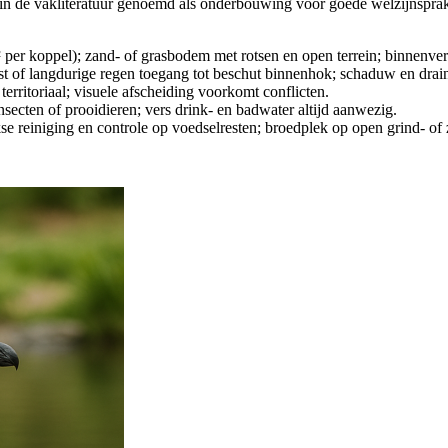
n de vakliteratuur genoemd als onderbouwing voor goede welzijnsprakti
² per koppel); zand- of grasbodem met rotsen en open terrein; binnenver
st of langdurige regen toegang tot beschut binnenhok; schaduw en drain
territoriaal; visuele afscheiding voorkomt conflicten.
nsecten of prooidieren; vers drink- en badwater altijd aanwezig.
jkse reiniging en controle op voedselresten; broedplek op open grind- of