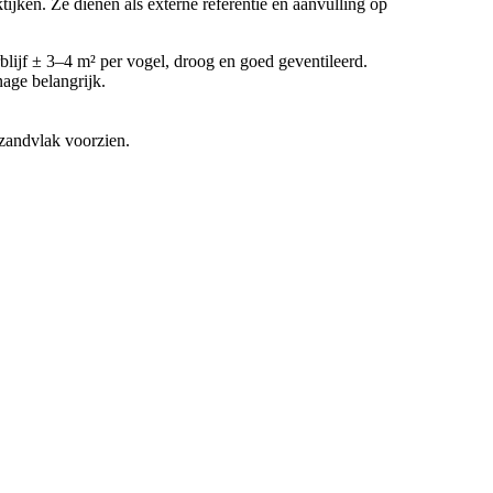
jken. Ze dienen als externe referentie en aanvulling op
blijf ± 3–4 m² per vogel, droog en goed geventileerd.
age belangrijk.
 zandvlak voorzien.