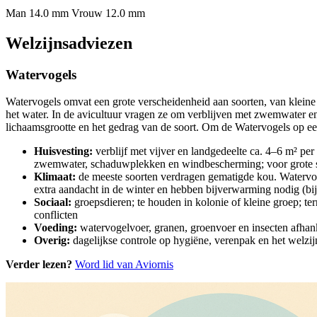
Man 14.0 mm
Vrouw 12.0 mm
Welzijnsadviezen
Watervogels
Watervogels omvat een grote verscheidenheid aan soorten, van kleine
het water. In de avicultuur vragen ze om verblijven met zwemwater en 
lichaamsgrootte en het gedrag van de soort. Om de Watervogels op een 
Huisvesting:
verblijf met vijver en landgedeelte ca. 4–6 m² per
zwemwater, schaduwplekken en windbescherming; voor grote soo
Klimaat:
de meeste soorten verdragen gematigde kou. Watervo
extra aandacht in de winter en hebben bijverwarming nodig (bi
Sociaal:
groepsdieren; te houden in kolonie of kleine groep; te
conflicten
Voeding:
watervogelvoer, granen, groenvoer en insecten afhanke
Overig:
dagelijkse controle op hygiëne, verenpak en het welzi
Verder lezen?
Word lid van Aviornis