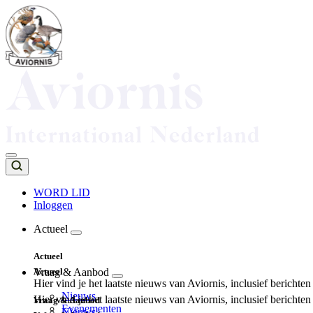
Overslaan
en
naar
de
inhoud
gaan
WORD LID
Inloggen
Top
navigation
Actueel
Main
Actueel
navigation
Actueel
Vraag & Aanbod
Hier vind je het laatste nieuws van Aviornis, inclusief berichte
Nieuws
Hier vind je het laatste nieuws van Aviornis, inclusief berichte
Vraag & Aanbod
Evenementen
Nieuws