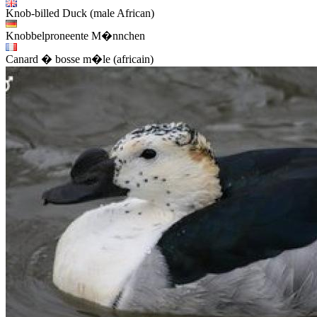
Knob-billed Duck (male African)
Knobbelproneente M�nnchen
Canard � bosse m�le (africain)