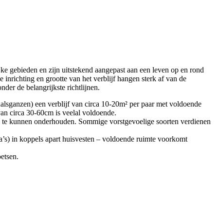
ke gebieden en zijn uitstekend aangepast aan een leven op en rond
inrichting en grootte van het verblijf hangen sterk af van de
der de belangrijkste richtlijnen.
odhalsganzen) een verblijf van circa 10-20m² per paar met voldoende
an circa 30-60cm is veelal voldoende.
k te kunnen onderhouden. Sommige vorstgevoelige soorten verdienen
rca’s) in koppels apart huisvesten – voldoende ruimte voorkomt
etsen.