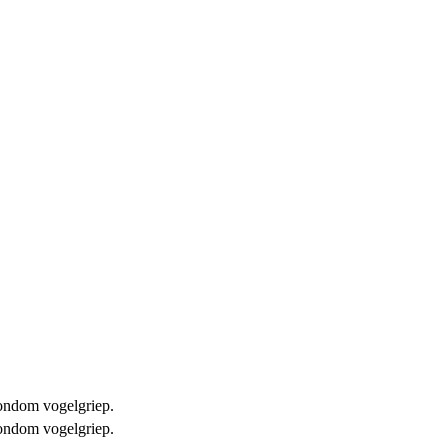
 rondom vogelgriep.
 rondom vogelgriep.