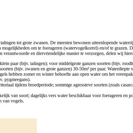
 talingen tot grote zwanen. De meesten bewonen uiteenlopende waterrij
mogelijkheden om te foerageren (watervogelkorrel) en/of te grazen. De 
verantwoorde en diervriendelijke manier te verzorgen, delen wij hieron
 klein paar (bijv. talingen); voor middelgrote ganzen soorten (bijv. ro
rten (bijv. zwanen en grote ganzen) 30-50m² per paar. Waterdiepte v
gels hebben zomer en winter behoefte aan open water om het verenpa
jv. pygmeegans).
rritoriaal tijdens broedperiode; sommige agressieve soorten (zoals casa
lijk van soort; dagelijks vers water beschikbaar voor foerageren en po
jn van vogels.