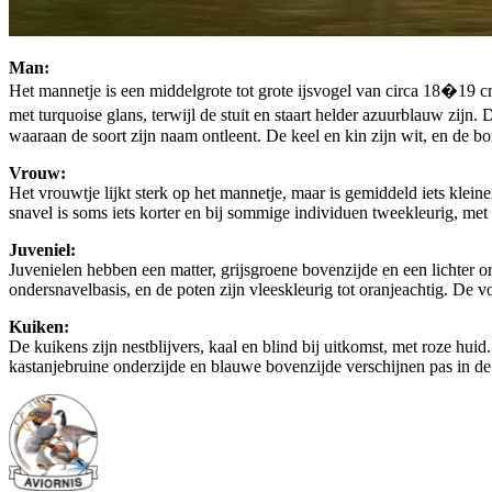
Man:
Het mannetje is een middelgrote tot grote ijsvogel van circa 18�19 c
met turquoise glans, terwijl de stuit en staart helder azuurblauw zij
waaraan de soort zijn naam ontleent. De keel en kin zijn wit, en de bor
Vrouw:
Het vrouwtje lijkt sterk op het mannetje, maar is gemiddeld iets kleine
snavel is soms iets korter en bij sommige individuen tweekleurig, me
Juveniel:
Juvenielen hebben een matter, grijsgroene bovenzijde en een lichter or
ondersnavelbasis, en de poten zijn vleeskleurig tot oranjeachtig. De
Kuiken:
De kuikens zijn nestblijvers, kaal en blind bij uitkomst, met roze hui
kastanjebruine onderzijde en blauwe bovenzijde verschijnen pas in de l