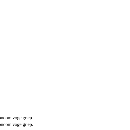
 rondom vogelgriep.
 rondom vogelgriep.