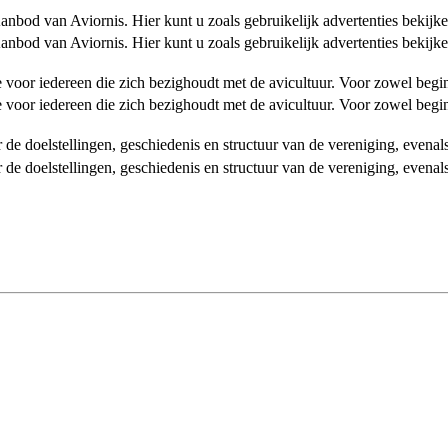
od van Aviornis. Hier kunt u zoals gebruikelijk advertenties bekijke
od van Aviornis. Hier kunt u zoals gebruikelijk advertenties bekijke
tie voor iedereen die zich bezighoudt met de avicultuur. Voor zowel be
tie voor iedereen die zich bezighoudt met de avicultuur. Voor zowel be
over de doelstellingen, geschiedenis en structuur van de vereniging, even
over de doelstellingen, geschiedenis en structuur van de vereniging, even