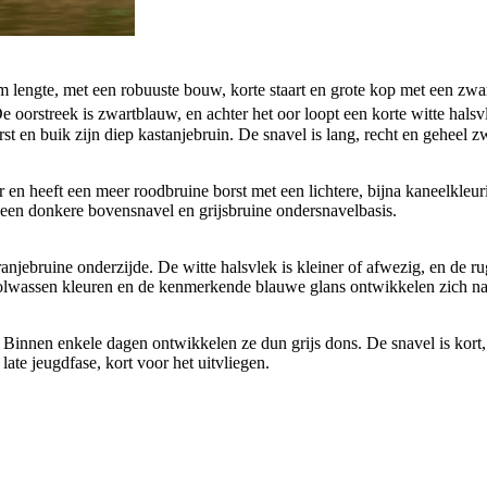
m lengte, met een robuuste bouw, korte staart en grote kop met een zwa
n. De oorstreek is zwartblauw, en achter het oor loopt een korte witte
st en buik zijn diep kastanjebruin. De snavel is lang, recht en geheel zw
r en heeft een meer roodbruine borst met een lichtere, bijna kaneelkleur
t een donkere bovensnavel en grijsbruine ondersnavelbasis.
anjebruine onderzijde. De witte halsvlek is kleiner of afwezig, en de rug
 volwassen kleuren en de kenmerkende blauwe glans ontwikkelen zich na 
d. Binnen enkele dagen ontwikkelen ze dun grijs dons. De snavel is kort,
ate jeugdfase, kort voor het uitvliegen.