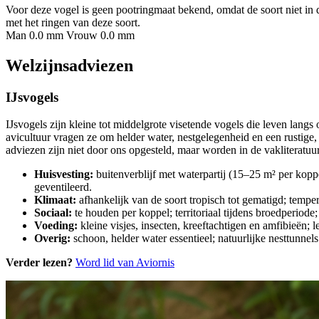
Voor deze vogel is geen pootringmaat bekend, omdat de soort niet in 
met het ringen van deze soort.
Man 0.0 mm
Vrouw 0.0 mm
Welzijnsadviezen
IJsvogels
IJsvogels zijn kleine tot middelgrote visetende vogels die leven langs
avicultuur vragen ze om helder water, nestgelegenheid en een rustig
adviezen zijn niet door ons opgesteld, maar worden in de vakliteratuu
Huisvesting:
buitenverblijf met waterpartij (15–25 m² per kopp
geventileerd.
Klimaat:
afhankelijk van de soort tropisch tot gematigd; temp
Sociaal:
te houden per koppel; territoriaal tijdens broedperiode
Voeding:
kleine visjes, insecten, kreeftachtigen en amfibieën; 
Overig:
schoon, helder water essentieel; natuurlijke nesttunne
Verder lezen?
Word lid van Aviornis