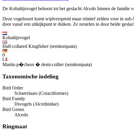
De Kobaltijsvogel behoort tot het geslacht
Alcedo
binnen de familie v
Deze vogelsoort komt wijdverspreid maar relatief zelden voor in sub-Sa
door vanaf een uitkijkpunt te duiken. Ze nestelen in door beide geslac
Kobaltijsvogel
Half-collared Kingfisher (semitorquata)
0
Martin-p�cheur � demi-collier (semitorquata)
Taxonomische indeling
Bird Order
Scharrelaars (Coraciiformes)
Bird Family
IJsvogels (Alcedinidae)
Bird Genus
Alcedo
Ringmaat