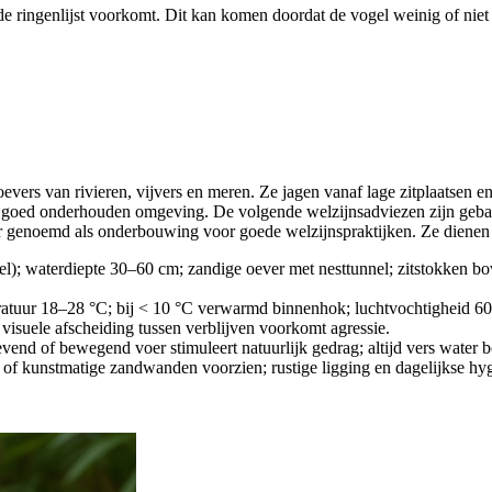
de ringenlijst voorkomt. Dit kan komen doordat de vogel weinig of niet 
 oevers van rivieren, vijvers en meren. Ze jagen vanaf lage zitplaatsen e
e, goed onderhouden omgeving. De volgende welzijnsadviezen zijn geba
r genoemd als onderbouwing voor goede welzijnspraktijken. Ze dienen al
el); waterdiepte 30–60 cm; zandige oever met nesttunnel; zitstokken bo
eratuur 18–28 °C; bij < 10 °C verwarmd binnenhok; luchtvochtigheid 6
; visuele afscheiding tussen verblijven voorkomt agressie.
levend of bewegend voer stimuleert natuurlijk gedrag; altijd vers water 
ls of kunstmatige zandwanden voorzien; rustige ligging en dagelijkse h