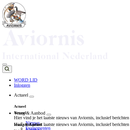
Overslaan
en
naar
de
inhoud
gaan
WORD LID
Inloggen
Top
navigation
Actueel
Main
Actueel
navigation
Actueel
Vraag & Aanbod
Hier vind je het laatste nieuws van Aviornis, inclusief berichte
Nieuws
Hier vind je het laatste nieuws van Aviornis, inclusief berichte
Vraag & Aanbod
Evenementen
Nieuws