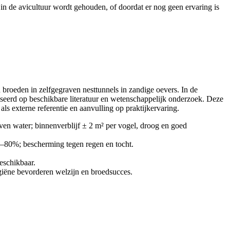
in de avicultuur wordt gehouden, of doordat er nog geen ervaring is
n broeden in zelfgegraven nesttunnels in zandige oevers. In de
seerd op beschikbare literatuur en wetenschappelijk onderzoek. Deze
s externe referentie en aanvulling op praktijkervaring.
ven water; binnenverblijf ± 2 m² per vogel, droog en goed
0–80%; bescherming tegen regen en tocht.
beschikbaar.
ygiëne bevorderen welzijn en broedsucces.