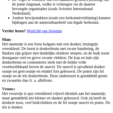
de juiste ringmaat, welke is verkregen via de daartoe
bevoegde organisaties (zoals Aviornis International
Nederland).
Andere bewijsstukken (zoals een herkomstverklaring) kunnen
bijdragen aan de aantoonbaarheid van legale herkomst.
Verder lezen?
Word lid van Aviornis
Man:
Het mannetje is een forse kolgans met een donker, bruingrijs
verenkleed. De borst is donkerbruin met zware bandering, de
flanken zijn grijzer met duidelijke donkere strepen, en de buik toont
doorgaans veel en grove zwarte vlekken. De kop en hals zijn
donkerbruin en contrasteren sterk met de helder witte
voorhoofdsband boven de snavel. De snavel is opvallend donker
oranje tot geel-oranje en relatief fors gebouwd. De poten zijn fel
oranje en de iris donkerbruin. Deze ondersoort is gemiddeld groter
en zwaarder dan A. a. albifrons.
Vrouw:
Het vrouwtje is qua verenkleed vrijwel identiek aan het mannetje,
maar gemiddeld iets kleiner en slanker gebouwd. Ook zij heeft de
donkere toon, veel buikvlekken en de fel oranje snavel en poten. De
iris is donker.