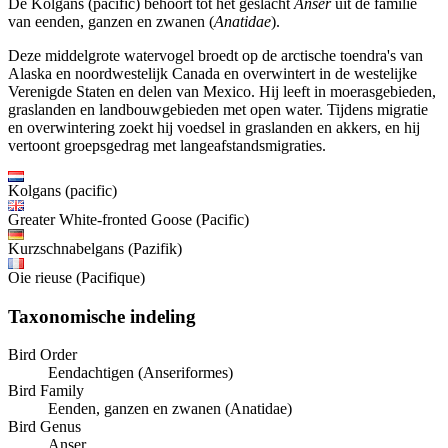
De Kolgans (pacific) behoort tot het geslacht
Anser
uit de familie
van eenden, ganzen en zwanen (
Anatidae
).
Deze middelgrote watervogel broedt op de arctische toendra's van
Alaska en noordwestelijk Canada en overwintert in de westelijke
Verenigde Staten en delen van Mexico. Hij leeft in moerasgebieden,
graslanden en landbouwgebieden met open water. Tijdens migratie
en overwintering zoekt hij voedsel in graslanden en akkers, en hij
vertoont groepsgedrag met langeafstandsmigraties.
Kolgans (pacific)
Greater White-fronted Goose (Pacific)
Kurzschnabelgans (Pazifik)
Oie rieuse (Pacifique)
Taxonomische indeling
Bird Order
Eendachtigen (Anseriformes)
Bird Family
Eenden, ganzen en zwanen (Anatidae)
Bird Genus
Anser