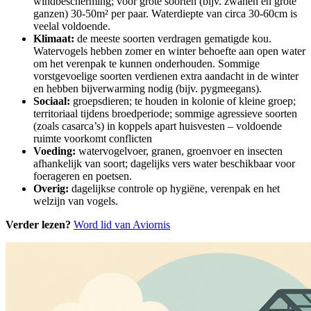
windbescherming; voor grote soorten (bijv. zwanen en grote
ganzen) 30-50m² per paar. Waterdiepte van circa 30-60cm is
veelal voldoende.
Klimaat:
de meeste soorten verdragen gematigde kou.
Watervogels hebben zomer en winter behoefte aan open water
om het verenpak te kunnen onderhouden. Sommige
vorstgevoelige soorten verdienen extra aandacht in de winter
en hebben bijverwarming nodig (bijv. pygmeegans).
Sociaal:
groepsdieren; te houden in kolonie of kleine groep;
territoriaal tijdens broedperiode; sommige agressieve soorten
(zoals casarca’s) in koppels apart huisvesten – voldoende
ruimte voorkomt conflicten
Voeding:
watervogelvoer, granen, groenvoer en insecten
afhankelijk van soort; dagelijks vers water beschikbaar voor
foerageren en poetsen.
Overig:
dagelijkse controle op hygiëne, verenpak en het
welzijn van vogels.
Verder lezen?
Word lid van Aviornis