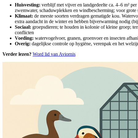
Huisvesting:
verblijf met vijver en landgedeelte ca. 4–6 m² per
zwemwater, schaduwplekken en windbescherming; voor grote soo
Klimaat:
de meeste soorten verdragen gematigde kou. Watervo
extra aandacht in de winter en hebben bijverwarming nodig (bi
Sociaal:
groepsdieren; te houden in kolonie of kleine groep; te
conflicten
Voeding:
watervogelvoer, granen, groenvoer en insecten afhanke
Overig:
dagelijkse controle op hygiëne, verenpak en het welzi
Verder lezen?
Word lid van Aviornis