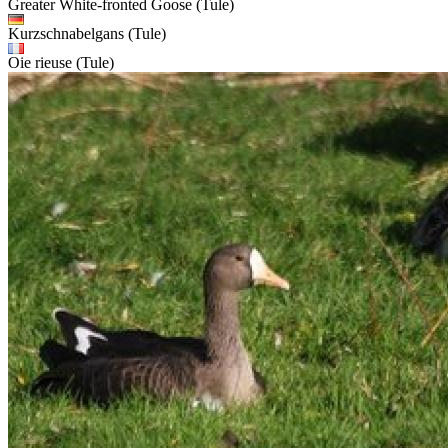
Greater White-fronted Goose (Tule)
Kurzschnabelgans (Tule)
Oie rieuse (Tule)