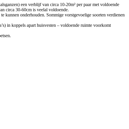
odhalsganzen) een verblijf van circa 10-20m² per paar met voldoende
an circa 30-60cm is veelal voldoende.
k te kunnen onderhouden. Sommige vorstgevoelige soorten verdienen
rca’s) in koppels apart huisvesten – voldoende ruimte voorkomt
etsen.