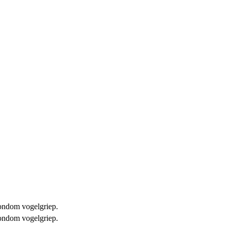
 rondom vogelgriep.
 rondom vogelgriep.