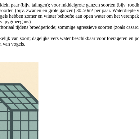
 klein paar (bijv. talingen); voor middelgrote ganzen soorten (bijv. ro
rten (bijv. zwanen en grote ganzen) 30-50m² per paar. Waterdiepte v
gels hebben zomer en winter behoefte aan open water om het verenpa
jv. pygmeegans).
rritoriaal tijdens broedperiode; sommige agressieve soorten (zoals casa
lijk van soort; dagelijks vers water beschikbaar voor foerageren en po
jn van vogels.