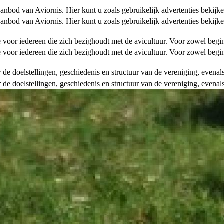
od van Aviornis. Hier kunt u zoals gebruikelijk advertenties bekijke
od van Aviornis. Hier kunt u zoals gebruikelijk advertenties bekijke
tie voor iedereen die zich bezighoudt met de avicultuur. Voor zowel be
tie voor iedereen die zich bezighoudt met de avicultuur. Voor zowel be
over de doelstellingen, geschiedenis en structuur van de vereniging, even
over de doelstellingen, geschiedenis en structuur van de vereniging, even