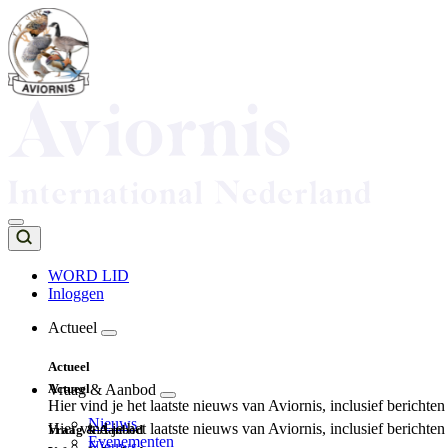
Overslaan
en
naar
de
inhoud
gaan
WORD LID
Inloggen
Top
navigation
Actueel
Main
Actueel
navigation
Actueel
Vraag & Aanbod
Hier vind je het laatste nieuws van Aviornis, inclusief berichte
Nieuws
Hier vind je het laatste nieuws van Aviornis, inclusief berichte
Vraag & Aanbod
Evenementen
Nieuws