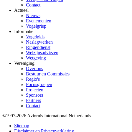
Contact
Actueel
Nieuws
Evenementen
Vogelgriep
Informatie
Vogelgids
Naslagwerken
Ringendienst
Welzijnsadviezen
Wetgeving
Vereniging
Over ons
Bestuur en Commissies
Regio's
Focusgroepen
Projecten
Sponsors
Partners
Contact
©1997-2026 Aviornis International Netherlands
Bottom
Sitemap
Disclaimer en Privacyverklaring