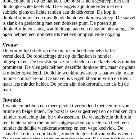
roodachtige tint op de flanken. De borst is licht gestreept met een
duidelijke witte keelvlek. De vleugels zijn donkerder met een
subtiele glans en lichte randen aan de dekveren. De kop is
donkerbruin met een opvallende lichte wenkbrauwstreep. De snavel
is slank en geelachtig met een donkere punt. De poten zijn
donkerbruin en slank, wat bijdraagt aan een elegante uitstraling. De
ogen hebben een donkere iris met een onopvallende oogring.
Vrouw:
De vrouw lijkt sterk op de man, maar heeft een iets doffer
verenkleed. De roodachtige tint op de flanken is minder
uitgesproken. De borststrepen zijn subtieler en de keelvlek is minder
prominent. De vleugels hebben dezelfde donkere tint, maar de glans
is minder opvallend. De lichte wenkbrauwstreep is aanwezig, maar
minder contrasterend. De snavel is vergelijkbaar in vorm en kleur,
maar iets minder helder. De poten zijn donkerbruin, net als bij de
man.
Juveniel:
Juvenielen hebben een meer gevlekt verenkleed met een mix van
bruine en beige tinten. De borst is zwaar gestreept en de flanken zijn
minder roodachtig dan bij volwassenen. De vleugels zijn dofbruin
met lichte randen die minder uitgesproken zijn. De kop heeft een
minder duidelijke wenkbrauwstreep en een vage keelvlek. De
snavel is korter en donkerder, zonder de gele tint van volwassenen.