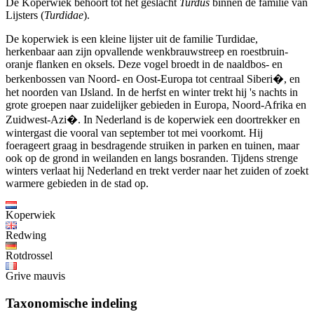
De Koperwiek behoort tot het geslacht
Turdus
binnen de familie van
Lijsters (
Turdidae
).
De koperwiek is een kleine lijster uit de familie Turdidae,
herkenbaar aan zijn opvallende wenkbrauwstreep en roestbruin-
oranje flanken en oksels. Deze vogel broedt in de naaldbos- en
berkenbossen van Noord- en Oost-Europa tot centraal Siberi�, en
het noorden van IJsland. In de herfst en winter trekt hij 's nachts in
grote groepen naar zuidelijker gebieden in Europa, Noord-Afrika en
Zuidwest-Azi�. In Nederland is de koperwiek een doortrekker en
wintergast die vooral van september tot mei voorkomt. Hij
foerageert graag in besdragende struiken in parken en tuinen, maar
ook op de grond in weilanden en langs bosranden. Tijdens strenge
winters verlaat hij Nederland en trekt verder naar het zuiden of zoekt
warmere gebieden in de stad op.
Koperwiek
Redwing
Rotdrossel
Grive mauvis
Taxonomische indeling