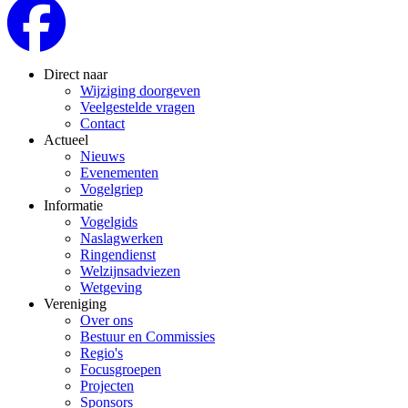
Direct naar
Wijziging doorgeven
Veelgestelde vragen
Contact
Actueel
Nieuws
Evenementen
Vogelgriep
Informatie
Vogelgids
Naslagwerken
Ringendienst
Welzijnsadviezen
Wetgeving
Vereniging
Over ons
Bestuur en Commissies
Regio's
Focusgroepen
Projecten
Sponsors