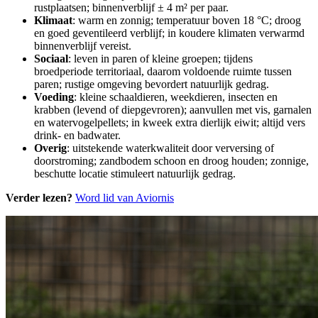
rustplaatsen; binnenverblijf ± 4 m² per paar.
Klimaat
: warm en zonnig; temperatuur boven 18 °C; droog
en goed geventileerd verblijf; in koudere klimaten verwarmd
binnenverblijf vereist.
Sociaal
: leven in paren of kleine groepen; tijdens
broedperiode territoriaal, daarom voldoende ruimte tussen
paren; rustige omgeving bevordert natuurlijk gedrag.
Voeding
: kleine schaaldieren, weekdieren, insecten en
krabben (levend of diepgevroren); aanvullen met vis, garnalen
en watervogelpellets; in kweek extra dierlijk eiwit; altijd vers
drink- en badwater.
Overig
: uitstekende waterkwaliteit door verversing of
doorstroming; zandbodem schoon en droog houden; zonnige,
beschutte locatie stimuleert natuurlijk gedrag.
Verder lezen?
Word lid van Aviornis