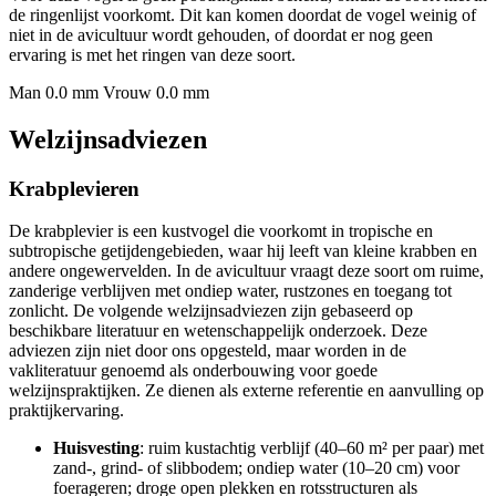
de ringenlijst voorkomt. Dit kan komen doordat de vogel weinig of
niet in de avicultuur wordt gehouden, of doordat er nog geen
ervaring is met het ringen van deze soort.
Man 0.0 mm
Vrouw 0.0 mm
Welzijnsadviezen
Krabplevieren
De krabplevier is een kustvogel die voorkomt in tropische en
subtropische getijdengebieden, waar hij leeft van kleine krabben en
andere ongewervelden. In de avicultuur vraagt deze soort om ruime,
zanderige verblijven met ondiep water, rustzones en toegang tot
zonlicht. De volgende welzijnsadviezen zijn gebaseerd op
beschikbare literatuur en wetenschappelijk onderzoek. Deze
adviezen zijn niet door ons opgesteld, maar worden in de
vakliteratuur genoemd als onderbouwing voor goede
welzijnspraktijken. Ze dienen als externe referentie en aanvulling op
praktijkervaring.
Huisvesting
: ruim kustachtig verblijf (40–60 m² per paar) met
zand-, grind- of slibbodem; ondiep water (10–20 cm) voor
foerageren; droge open plekken en rotsstructuren als