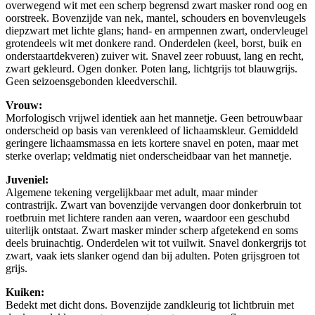
overwegend wit met een scherp begrensd zwart masker rond oog en
oorstreek. Bovenzijde van nek, mantel, schouders en bovenvleugels
diepzwart met lichte glans; hand- en armpennen zwart, ondervleugel
grotendeels wit met donkere rand. Onderdelen (keel, borst, buik en
onderstaartdekveren) zuiver wit. Snavel zeer robuust, lang en recht,
zwart gekleurd. Ogen donker. Poten lang, lichtgrijs tot blauwgrijs.
Geen seizoensgebonden kleedverschil.
Vrouw:
Morfologisch vrijwel identiek aan het mannetje. Geen betrouwbaar
onderscheid op basis van verenkleed of lichaamskleur. Gemiddeld
geringere lichaamsmassa en iets kortere snavel en poten, maar met
sterke overlap; veldmatig niet onderscheidbaar van het mannetje.
Juveniel:
Algemene tekening vergelijkbaar met adult, maar minder
contrastrijk. Zwart van bovenzijde vervangen door donkerbruin tot
roetbruin met lichtere randen aan veren, waardoor een geschubd
uiterlijk ontstaat. Zwart masker minder scherp afgetekend en soms
deels bruinachtig. Onderdelen wit tot vuilwit. Snavel donkergrijs tot
zwart, vaak iets slanker ogend dan bij adulten. Poten grijsgroen tot
grijs.
Kuiken:
Bedekt met dicht dons. Bovenzijde zandkleurig tot lichtbruin met