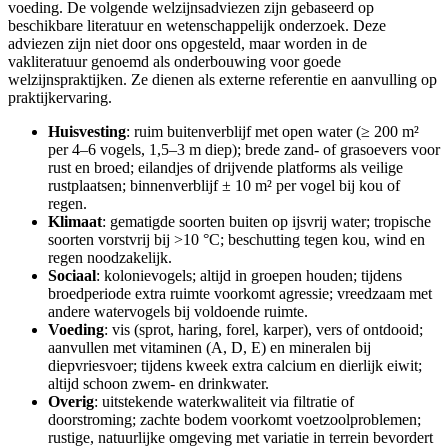
voeding. De volgende welzijnsadviezen zijn gebaseerd op
beschikbare literatuur en wetenschappelijk onderzoek. Deze
adviezen zijn niet door ons opgesteld, maar worden in de
vakliteratuur genoemd als onderbouwing voor goede
welzijnspraktijken. Ze dienen als externe referentie en aanvulling op
praktijkervaring.
Huisvesting
: ruim buitenverblijf met open water (≥ 200 m²
per 4–6 vogels, 1,5–3 m diep); brede zand- of grasoevers voor
rust en broed; eilandjes of drijvende platforms als veilige
rustplaatsen; binnenverblijf ± 10 m² per vogel bij kou of
regen.
Klimaat
: gematigde soorten buiten op ijsvrij water; tropische
soorten vorstvrij bij >10 °C; beschutting tegen kou, wind en
regen noodzakelijk.
Sociaal
: kolonievogels; altijd in groepen houden; tijdens
broedperiode extra ruimte voorkomt agressie; vreedzaam met
andere watervogels bij voldoende ruimte.
Voeding
: vis (sprot, haring, forel, karper), vers of ontdooid;
aanvullen met vitaminen (A, D, E) en mineralen bij
diepvriesvoer; tijdens kweek extra calcium en dierlijk eiwit;
altijd schoon zwem- en drinkwater.
Overig
: uitstekende waterkwaliteit via filtratie of
doorstroming; zachte bodem voorkomt voetzoolproblemen;
rustige, natuurlijke omgeving met variatie in terrein bevordert