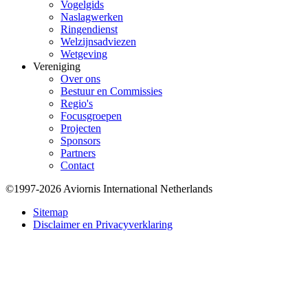
Vogelgids
Naslagwerken
Ringendienst
Welzijnsadviezen
Wetgeving
Vereniging
Over ons
Bestuur en Commissies
Regio's
Focusgroepen
Projecten
Sponsors
Partners
Contact
©1997-2026 Aviornis International Netherlands
Bottom
Sitemap
Disclaimer en Privacyverklaring