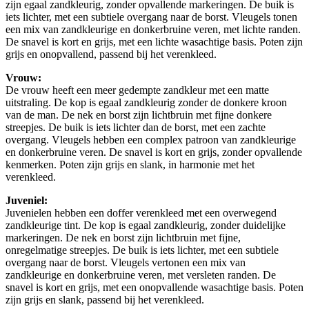
zijn egaal zandkleurig, zonder opvallende markeringen. De buik is
iets lichter, met een subtiele overgang naar de borst. Vleugels tonen
een mix van zandkleurige en donkerbruine veren, met lichte randen.
De snavel is kort en grijs, met een lichte wasachtige basis. Poten zijn
grijs en onopvallend, passend bij het verenkleed.
Vrouw:
De vrouw heeft een meer gedempte zandkleur met een matte
uitstraling. De kop is egaal zandkleurig zonder de donkere kroon
van de man. De nek en borst zijn lichtbruin met fijne donkere
streepjes. De buik is iets lichter dan de borst, met een zachte
overgang. Vleugels hebben een complex patroon van zandkleurige
en donkerbruine veren. De snavel is kort en grijs, zonder opvallende
kenmerken. Poten zijn grijs en slank, in harmonie met het
verenkleed.
Juveniel:
Juvenielen hebben een doffer verenkleed met een overwegend
zandkleurige tint. De kop is egaal zandkleurig, zonder duidelijke
markeringen. De nek en borst zijn lichtbruin met fijne,
onregelmatige streepjes. De buik is iets lichter, met een subtiele
overgang naar de borst. Vleugels vertonen een mix van
zandkleurige en donkerbruine veren, met versleten randen. De
snavel is kort en grijs, met een onopvallende wasachtige basis. Poten
zijn grijs en slank, passend bij het verenkleed.