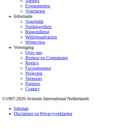
Nieuws
Evenementen
Vogelgriep
Informatie
Vogelgids
Naslagwerken
Ringendienst
Welzijnsadviezen
Wetgeving
Vereniging
Over ons
Bestuur en Commissies
Regio's
Focusgroepen
Projecten
Sponsors
Partners
Contact
©1997-2026 Aviornis International Netherlands
Bottom
Sitemap
Disclaimer en Privacyverklaring