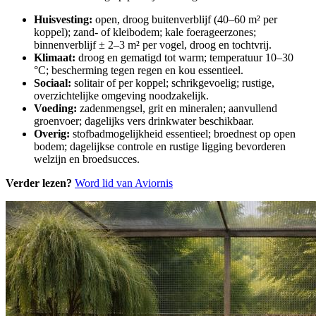
Huisvesting:
open, droog buitenverblijf (40–60 m² per
koppel); zand- of kleibodem; kale foerageerzones;
binnenverblijf ± 2–3 m² per vogel, droog en tochtvrij.
Klimaat:
droog en gematigd tot warm; temperatuur 10–30
°C; bescherming tegen regen en kou essentieel.
Sociaal:
solitair of per koppel; schrikgevoelig; rustige,
overzichtelijke omgeving noodzakelijk.
Voeding:
zadenmengsel, grit en mineralen; aanvullend
groenvoer; dagelijks vers drinkwater beschikbaar.
Overig:
stofbadmogelijkheid essentieel; broednest op open
bodem; dagelijkse controle en rustige ligging bevorderen
welzijn en broedsucces.
Verder lezen?
Word lid van Aviornis