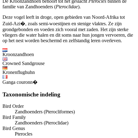
De Kroonzandhoen behoort tot het geslacht
Pterocles
binnen de
familie van Zandhoenders (
Pteroclidae
).
Deze vogel leeft in droge, open gebieden van Noord-Afrika tot
Zuid-Azi�, zoals semi-woestijnen en stenige vlaktes. Ze zijn
grondgebonden en voeden zich vooral met zaden. Het zijn sterke
vliegers die water halen en dit soms naar hun jongen vervoeren, die
op het nest worden beschermd en zelfstandig leren overleven.
Kroonzandhoen
Crowned Sandgrouse
Kronenflughuhn
Ganga couronn�
Taxonomische indeling
Bird Order
Zandhoenders (Pterocliformes)
Bird Family
Zandhoenders (Pteroclidae)
Bird Genus
Pterocles