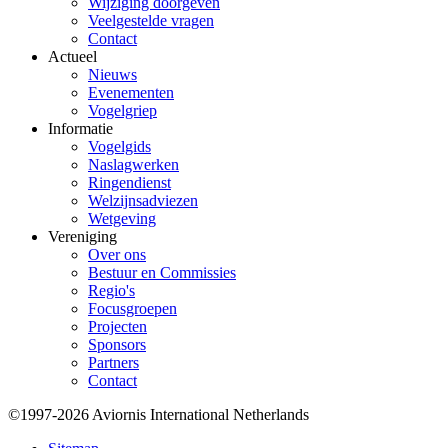
Wijziging doorgeven
Veelgestelde vragen
Contact
Actueel
Nieuws
Evenementen
Vogelgriep
Informatie
Vogelgids
Naslagwerken
Ringendienst
Welzijnsadviezen
Wetgeving
Vereniging
Over ons
Bestuur en Commissies
Regio's
Focusgroepen
Projecten
Sponsors
Partners
Contact
©1997-2026 Aviornis International Netherlands
Bottom