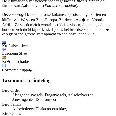
De Kuifaalscholver behoort tot het geslacht
Gulosus
binnen de
familie van Aalscholvers (
Phalacrocoracidae
).
Deze zeevogel broedt in losse kolonies op rotsachtige kusten en
kliffen van West- en Zuid-Europa, Zuidwest-Azi� en Noord-
Afrika. Ze voeden zich vooral met kleine vissen, duiken goed en
houden zich dicht bij de kust. Tijdens het broedseizoen hebben ze
een glanzend groene verenpracht en een opvallende kuif.
Kuifaalscholver
European Shag
Kr�henscharbe
Cormoran hupp�
Taxonomische indeling
Bird Order
Slangenhalsvogels, Fregatvogels, Aalscholvers en
Janvangenten (Suliformes)
Bird Family
Aalscholvers (Phalacrocoracidae)
Bird Genus