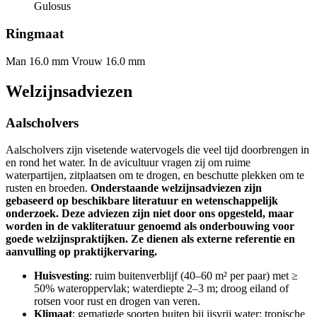
Gulosus
Ringmaat
Man 16.0 mm
Vrouw 16.0 mm
Welzijnsadviezen
Aalscholvers
Aalscholvers zijn visetende watervogels die veel tijd doorbrengen in
en rond het water. In de avicultuur vragen zij om ruime
waterpartijen, zitplaatsen om te drogen, en beschutte plekken om te
rusten en broeden.
Onderstaande welzijnsadviezen zijn
gebaseerd op beschikbare literatuur en wetenschappelijk
onderzoek. Deze adviezen zijn niet door ons opgesteld, maar
worden in de vakliteratuur genoemd als onderbouwing voor
goede welzijnspraktijken. Ze dienen als externe referentie en
aanvulling op praktijkervaring.
Huisvesting
: ruim buitenverblijf (40–60 m² per paar) met ≥
50% wateroppervlak; waterdiepte 2–3 m; droog eiland of
rotsen voor rust en drogen van veren.
Klimaat
: gematigde soorten buiten bij ijsvrij water; tropische