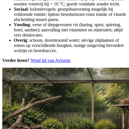
soorten vorstvrij bij > 10 °C; goede ventilatie zonder tocht.
Sociaal
: kolonievogels; groepshuisvesting mogelijk bij
voldoende ruimte; tijdens broedseizoen extra ruimte of visuele
afscheiding tussen paren.
Voeding
: verse of diepgevroren vis (haring, sprot, spiering,
forel, sardine); aanvulling met vitaminen en mineralen; altijd
vers drinkwater.
Overig
: schoon, doorstroomd water; stevige zitplaatsen of
rotsen op verschillende hoogten; rustige omgeving bevordert
welzijn en broedsucces.
Verder lezen?
Word lid van Aviornis