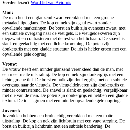
Verder lezen?
Word lid van Aviornis
Man:
De man heeft een glanzend zwart verenkleed met een groene
metaalachtige glans. De kop en nek zijn egaal zwart zonder
opvallende markeringen. De borst en buik zijn eveneens zwart, met
een subtiele overgang naar de vleugels. De vleugeldekveren zijn
diepzwart en contrasteren met de rest van het lichaam. De snavel is
slank en geelachtig met een lichte kromming. De poten zijn
donkergrijs met een gladde structuur. De iris is helder groen met een
opvallende gele oogring.
Vrouw:
De vrouw heeft een minder glanzend verenkleed dan de man, met
een meer matte uitstraling. De kop en nek zijn donkergrijs met een
lichte groene tint. De borst en buik zijn donkergrijs, met een subtiele
overgang naar de vleugels. De vleugeldekveren zijn donkergrijs en
minder contrasterend. De snavel is slank en geelachtig, vergelijkbaar
met die van de man. De poten zijn donkergrijs en hebben een gladde
textuur. De iris is groen met een minder opvallende gele oogring.
Juveniel:
Juvenielen hebben een bruinachtig verenkleed met een matte
uitstraling. De kop en nek zijn lichtbruin met een vage streping. De
borst en buik zijn lichtbruin met een subtiele bandering. De