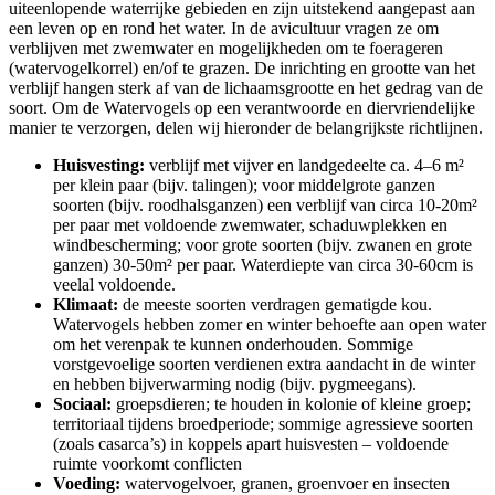
uiteenlopende waterrijke gebieden en zijn uitstekend aangepast aan
een leven op en rond het water. In de avicultuur vragen ze om
verblijven met zwemwater en mogelijkheden om te foerageren
(watervogelkorrel) en/of te grazen. De inrichting en grootte van het
verblijf hangen sterk af van de lichaamsgrootte en het gedrag van de
soort. Om de Watervogels op een verantwoorde en diervriendelijke
manier te verzorgen, delen wij hieronder de belangrijkste richtlijnen.
Huisvesting:
verblijf met vijver en landgedeelte ca. 4–6 m²
per klein paar (bijv. talingen); voor middelgrote ganzen
soorten (bijv. roodhalsganzen) een verblijf van circa 10-20m²
per paar met voldoende zwemwater, schaduwplekken en
windbescherming; voor grote soorten (bijv. zwanen en grote
ganzen) 30-50m² per paar. Waterdiepte van circa 30-60cm is
veelal voldoende.
Klimaat:
de meeste soorten verdragen gematigde kou.
Watervogels hebben zomer en winter behoefte aan open water
om het verenpak te kunnen onderhouden. Sommige
vorstgevoelige soorten verdienen extra aandacht in de winter
en hebben bijverwarming nodig (bijv. pygmeegans).
Sociaal:
groepsdieren; te houden in kolonie of kleine groep;
territoriaal tijdens broedperiode; sommige agressieve soorten
(zoals casarca’s) in koppels apart huisvesten – voldoende
ruimte voorkomt conflicten
Voeding:
watervogelvoer, granen, groenvoer en insecten