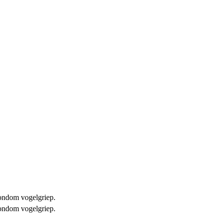
 rondom vogelgriep.
 rondom vogelgriep.