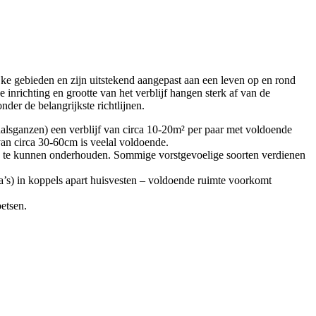
ke gebieden en zijn uitstekend aangepast aan een leven op en rond
inrichting en grootte van het verblijf hangen sterk af van de
der de belangrijkste richtlijnen.
odhalsganzen) een verblijf van circa 10-20m² per paar met voldoende
an circa 30-60cm is veelal voldoende.
k te kunnen onderhouden. Sommige vorstgevoelige soorten verdienen
rca’s) in koppels apart huisvesten – voldoende ruimte voorkomt
etsen.