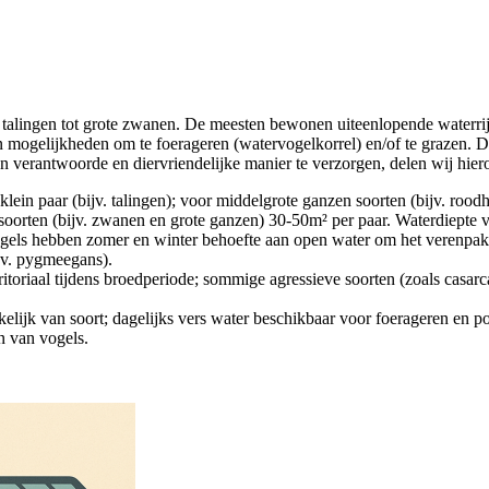
 talingen tot grote zwanen. De meesten bewonen uiteenlopende waterrij
mogelijkheden om te foerageren (watervogelkorrel) en/of te grazen. De 
verantwoorde en diervriendelijke manier te verzorgen, delen wij hieron
 klein paar (bijv. talingen); voor middelgrote ganzen soorten (bijv. ro
rten (bijv. zwanen en grote ganzen) 30-50m² per paar. Waterdiepte v
gels hebben zomer en winter behoefte aan open water om het verenpa
jv. pygmeegans).
rritoriaal tijdens broedperiode; sommige agressieve soorten (zoals casa
lijk van soort; dagelijks vers water beschikbaar voor foerageren en po
jn van vogels.