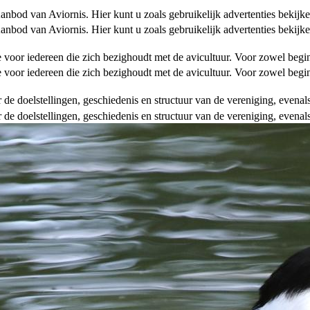
od van Aviornis. Hier kunt u zoals gebruikelijk advertenties bekijke
od van Aviornis. Hier kunt u zoals gebruikelijk advertenties bekijke
tie voor iedereen die zich bezighoudt met de avicultuur. Voor zowel be
tie voor iedereen die zich bezighoudt met de avicultuur. Voor zowel be
over de doelstellingen, geschiedenis en structuur van de vereniging, even
over de doelstellingen, geschiedenis en structuur van de vereniging, even