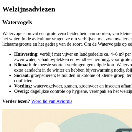
Welzijnsadviezen
Watervogels
Watervogels omvat een grote verscheidenheid aan soorten, van kleine
het water. In de avicultuur vragen ze om verblijven met zwemwater en 
lichaamsgrootte en het gedrag van de soort. Om de Watervogels op een 
Huisvesting:
verblijf met vijver en landgedeelte ca. 4–6 m² per
zwemwater, schaduwplekken en windbescherming; voor grote soo
Klimaat:
de meeste soorten verdragen gematigde kou. Watervo
extra aandacht in de winter en hebben bijverwarming nodig (bi
Sociaal:
groepsdieren; te houden in kolonie of kleine groep; te
conflicten
Voeding:
watervogelvoer, granen, groenvoer en insecten afhanke
Overig:
dagelijkse controle op hygiëne, verenpak en het welzi
Verder lezen?
Word lid van Aviornis