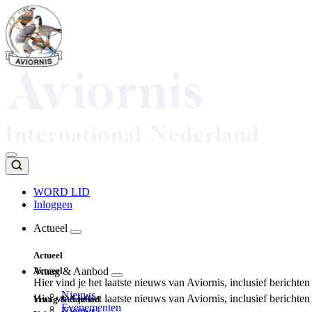
Overslaan
en
naar
de
inhoud
gaan
WORD LID
Inloggen
Top
navigation
Actueel
Main
Actueel
navigation
Actueel
Vraag & Aanbod
Hier vind je het laatste nieuws van Aviornis, inclusief berichte
Nieuws
Hier vind je het laatste nieuws van Aviornis, inclusief berichte
Vraag & Aanbod
Evenementen
Nieuws