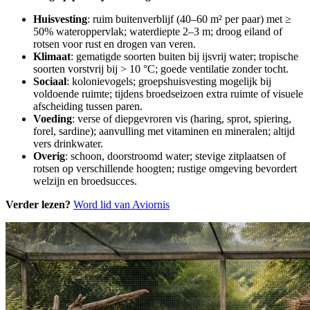
Huisvesting
: ruim buitenverblijf (40–60 m² per paar) met ≥
50% wateroppervlak; waterdiepte 2–3 m; droog eiland of
rotsen voor rust en drogen van veren.
Klimaat
: gematigde soorten buiten bij ijsvrij water; tropische
soorten vorstvrij bij > 10 °C; goede ventilatie zonder tocht.
Sociaal
: kolonievogels; groepshuisvesting mogelijk bij
voldoende ruimte; tijdens broedseizoen extra ruimte of visuele
afscheiding tussen paren.
Voeding
: verse of diepgevroren vis (haring, sprot, spiering,
forel, sardine); aanvulling met vitaminen en mineralen; altijd
vers drinkwater.
Overig
: schoon, doorstroomd water; stevige zitplaatsen of
rotsen op verschillende hoogten; rustige omgeving bevordert
welzijn en broedsucces.
Verder lezen?
Word lid van Aviornis