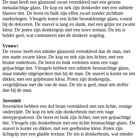
De man heeft een glanzend zwart verenkleed met een groene
metaalachtige glans. De kop en nek zijn donkerder met een subtiele
blauwe tint. De borst en buik zijn effen zwart zonder zichtbare
markeringen. Vleugels tonen een lichte bronskleurige glans, vooral
bij de dekveren. De snavel is lang en slank, met een grijze tot zwarte
kleur. De poten zijn donkergrijs met een ruwe textuur. De iris is
helder geel, wat contrasteert met de donkere oogring.
Vrouw:
De vrouw heeft een minder glanzend verenkleed dan de man, met
een matte zwarte kleur. De kop en nek zijn iets lichter, met een
bruine ondertoon. De borst en buik vertonen soms een vage
grijsachtige tint. Vleugels hebben een subtiele bronsachtige glans,
maar minder uitgesproken dan bij de man. De snavel is korter en iets
dikker, met een grijsbruine kleur. Poten zijn donkergrijs,
vergelijkbaar met die van de man. De iris is geel, maar iets doffer
dan bij de man.
Juveniel:
Juvenielen hebben een dof bruin verenkleed met een lichte, romige
onderzijde. De kop en nek zijn donkerbruin met een vage
streepjespatroon. De borst en buik zijn lichter, met een grijsachtige
tint. Vleugels zijn donkerbruin met een lichte bronsachtige glans. De
snavel is korter en dikker, met een geelbruine kleur. Poten zijn
lichtgrijs met een gladde textuur. De iris is donkerbruin, wat minder