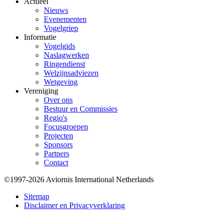
Actueel
Nieuws
Evenementen
Vogelgriep
Informatie
Vogelgids
Naslagwerken
Ringendienst
Welzijnsadviezen
Wetgeving
Vereniging
Over ons
Bestuur en Commissies
Regio's
Focusgroepen
Projecten
Sponsors
Partners
Contact
©1997-2026 Aviornis International Netherlands
Bottom
Sitemap
Disclaimer en Privacyverklaring