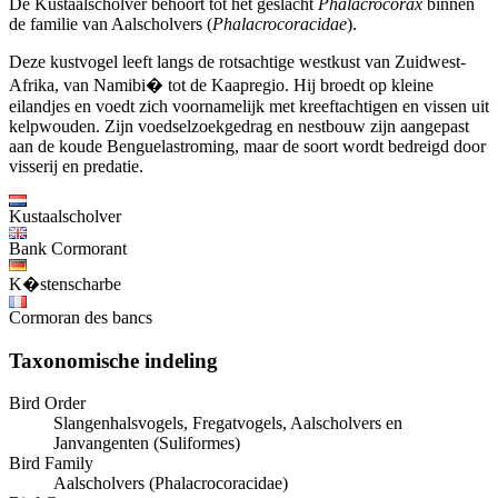
De Kustaalscholver behoort tot het geslacht
Phalacrocorax
binnen
de familie van Aalscholvers (
Phalacrocoracidae
).
Deze kustvogel leeft langs de rotsachtige westkust van Zuidwest-
Afrika, van Namibi� tot de Kaapregio. Hij broedt op kleine
eilandjes en voedt zich voornamelijk met kreeftachtigen en vissen uit
kelpwouden. Zijn voedselzoekgedrag en nestbouw zijn aangepast
aan de koude Benguelastroming, maar de soort wordt bedreigd door
visserij en predatie.
Kustaalscholver
Bank Cormorant
K�stenscharbe
Cormoran des bancs
Taxonomische indeling
Bird Order
Slangenhalsvogels, Fregatvogels, Aalscholvers en
Janvangenten (Suliformes)
Bird Family
Aalscholvers (Phalacrocoracidae)