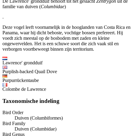
De Lawrence' grondduif behoort tot het geslacht
Zentrygon
uit de
familie van duiven (
Columbidae
)
.
Deze vogel leeft voornamelijk in de hooglanden van Costa Rica en
Panama, waar hij dicht beboste, vochtige bossen prefereert. Hij
voedt zich meestal op de bosbodem met zaden en kleine
ongewervelden. Het is een schuwe soort die zich vaak stil en
verborgen voortbeweegt binnen zijn territorium.
Lawrence' grondduif
Purplish-backed Quail Dove
Purpurrückentaube
Colombe de Lawrence
Taxonomische indeling
Bird Order
Duiven (Columbiformes)
Bird Family
Duiven (Columbidae)
Bird Genus