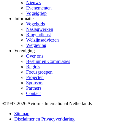
Nieuws
Evenementen
Vogelgriep
Informatie
Vogelgids
Naslagwerken
Ringendienst
Welzijnsadviezen
Wetgeving
Vereniging
Over ons
Bestuur en Commissies
Regio's
Focusgroepen
Projecten
Sponsors
Partners
Contact
©1997-2026 Aviornis International Netherlands
Bottom
Sitemap
Disclaimer en Privacyverklaring