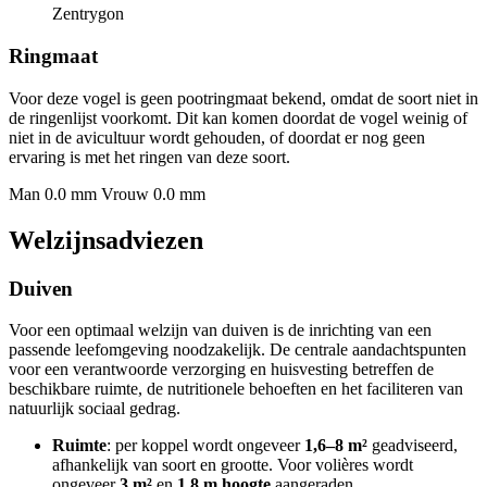
Zentrygon
Ringmaat
Voor deze vogel is geen pootringmaat bekend, omdat de soort niet in
de ringenlijst voorkomt. Dit kan komen doordat de vogel weinig of
niet in de avicultuur wordt gehouden, of doordat er nog geen
ervaring is met het ringen van deze soort.
Man 0.0 mm
Vrouw 0.0 mm
Welzijnsadviezen
Duiven
Voor een optimaal welzijn van duiven is de inrichting van een
passende leefomgeving noodzakelijk. De centrale aandachtspunten
voor een verantwoorde verzorging en huisvesting betreffen de
beschikbare ruimte, de nutritionele behoeften en het faciliteren van
natuurlijk sociaal gedrag.
Ruimte
: per koppel wordt ongeveer
1,6–8 m²
geadviseerd,
afhankelijk van soort en grootte. Voor volières wordt
ongeveer
3 m²
en
1,8 m hoogte
aangeraden.