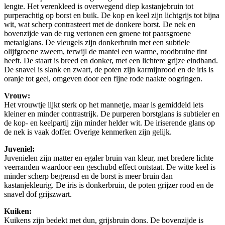
lengte. Het verenkleed is overwegend diep kastanjebruin tot
purperachtig op borst en buik. De kop en keel zijn lichtgrijs tot bijna
wit, wat scherp contrasteert met de donkere borst. De nek en
bovenzijde van de rug vertonen een groene tot paarsgroene
metaalglans. De vleugels zijn donkerbruin met een subtiele
olijfgroene zweem, terwijl de mantel een warme, roodbruine tint
heeft. De staart is breed en donker, met een lichtere grijze eindband.
De snavel is slank en zwart, de poten zijn karmijnrood en de iris is
oranje tot geel, omgeven door een fijne rode naakte oogringen.
Vrouw:
Het vrouwtje lijkt sterk op het mannetje, maar is gemiddeld iets
kleiner en minder contrastrijk. De purperen borstglans is subtieler en
de kop- en keelpartij zijn minder helder wit. De iriserende glans op
de nek is vaak doffer. Overige kenmerken zijn gelijk.
Juveniel:
Juvenielen zijn matter en egaler bruin van kleur, met bredere lichte
veerranden waardoor een geschubd effect ontstaat. De witte keel is
minder scherp begrensd en de borst is meer bruin dan
kastanjekleurig. De iris is donkerbruin, de poten grijzer rood en de
snavel dof grijszwart.
Kuiken:
Kuikens zijn bedekt met dun, grijsbruin dons. De bovenzijde is