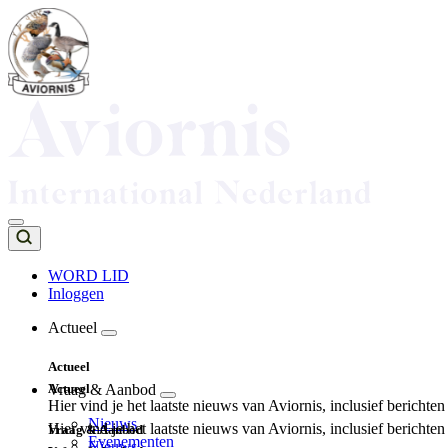
Overslaan
en
naar
de
inhoud
gaan
WORD LID
Inloggen
Top
navigation
Actueel
Main
Actueel
navigation
Actueel
Vraag & Aanbod
Hier vind je het laatste nieuws van Aviornis, inclusief berichte
Nieuws
Hier vind je het laatste nieuws van Aviornis, inclusief berichte
Vraag & Aanbod
Evenementen
Nieuws