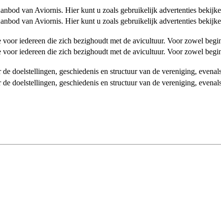
od van Aviornis. Hier kunt u zoals gebruikelijk advertenties bekijke
od van Aviornis. Hier kunt u zoals gebruikelijk advertenties bekijke
tie voor iedereen die zich bezighoudt met de avicultuur. Voor zowel be
tie voor iedereen die zich bezighoudt met de avicultuur. Voor zowel be
over de doelstellingen, geschiedenis en structuur van de vereniging, even
over de doelstellingen, geschiedenis en structuur van de vereniging, even