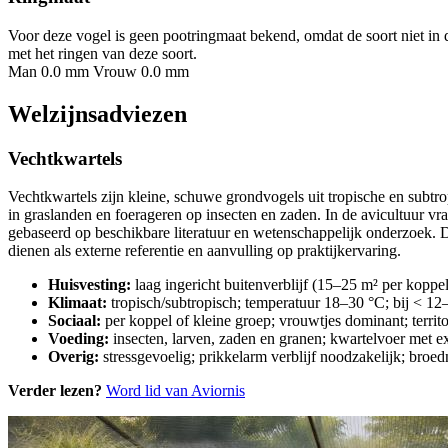
Voor deze vogel is geen pootringmaat bekend, omdat de soort niet in 
met het ringen van deze soort.
Man 0.0 mm
Vrouw 0.0 mm
Welzijnsadviezen
Vechtkwartels
Vechtkwartels zijn kleine, schuwe grondvogels uit tropische en subt
in graslanden en foerageren op insecten en zaden. In de avicultuur v
gebaseerd op beschikbare literatuur en wetenschappelijk onderzoek. 
dienen als externe referentie en aanvulling op praktijkervaring.
Huisvesting:
laag ingericht buitenverblijf (15–25 m² per koppel
Klimaat:
tropisch/subtropisch; temperatuur 18–30 °C; bij < 
Sociaal:
per koppel of kleine groep; vrouwtjes dominant; territo
Voeding:
insecten, larven, zaden en granen; kwartelvoer met ext
Overig:
stressgevoelig; prikkelarm verblijf noodzakelijk; broedn
Verder lezen?
Word lid van Aviornis