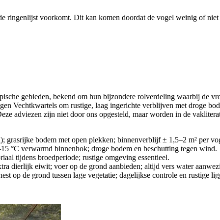
de ringenlijst voorkomt. Dit kan komen doordat de vogel weinig of niet 
ropische gebieden, bekend om hun bijzondere rolverdeling waarbij de v
ragen Vechtkwartels om rustige, laag ingerichte verblijven met droge b
Deze adviezen zijn niet door ons opgesteld, maar worden in de vaklite
); grasrijke bodem met open plekken; binnenverblijf ± 1,5–2 m² per voge
12–15 °C verwarmd binnenhok; droge bodem en beschutting tegen wind.
riaal tijdens broedperiode; rustige omgeving essentieel.
ra dierlijk eiwit; voer op de grond aanbieden; altijd vers water aanwez
est op de grond tussen lage vegetatie; dagelijkse controle en rustige li