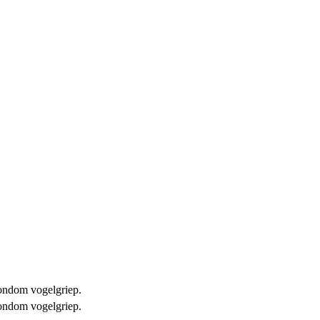
 rondom vogelgriep.
 rondom vogelgriep.