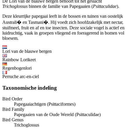
De Lori van de blauwe bergen behoort tot het geslacht
Trichoglossus
binnen de familie van Papegaaien (
Psittaculidae
).
Deze kleurrijke papegaai leeft in de bossen en tuinen van oostelijk
Australi� en Tasmani�. Hij voedt zich hoofdzakelijk met nectar,
stuifmeel, fruit en af en toe insecten. Deze sociale vogel is actief en
luidruchtig, vaak in groepen vliegend en foeragerend in bomen vol
bloesem.
Lori van de blauwe bergen
Rainbow Lorikeet
Regenbogenlori
Perruche arc-en-ciel
Taxonomische indeling
Bird Order
Papegaaiachtigen (Psittaciformes)
Bird Family
Papegaaien van de Oude Wereld (Psittaculidae)
Bird Genus
Trichoglossus