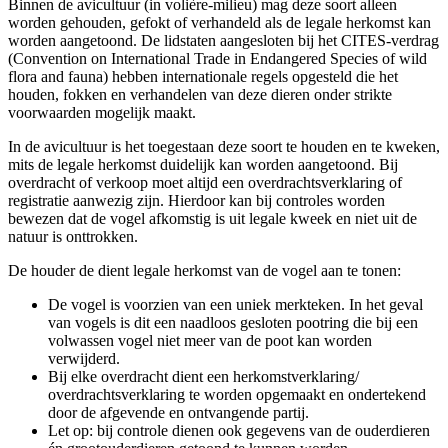
Binnen de avicultuur (in volière-milieu) mag deze soort alleen
worden gehouden, gefokt of verhandeld als de legale herkomst kan
worden aangetoond. De lidstaten aangesloten bij het CITES-verdrag
(Convention on International Trade in Endangered Species of wild
flora and fauna) hebben internationale regels opgesteld die het
houden, fokken en verhandelen van deze dieren onder strikte
voorwaarden mogelijk maakt.
In de avicultuur is het toegestaan deze soort te houden en te kweken,
mits de legale herkomst duidelijk kan worden aangetoond. Bij
overdracht of verkoop moet altijd een overdrachtsverklaring of
registratie aanwezig zijn. Hierdoor kan bij controles worden
bewezen dat de vogel afkomstig is uit legale kweek en niet uit de
natuur is onttrokken.
De houder de dient legale herkomst van de vogel aan te tonen:
De vogel is voorzien van een uniek merkteken. In het geval
van vogels is dit een naadloos gesloten pootring die bij een
volwassen vogel niet meer van de poot kan worden
verwijderd.
Bij elke overdracht dient een herkomstverklaring/
overdrachtsverklaring te worden opgemaakt en ondertekend
door de afgevende en ontvangende partij.
Let op: bij controle dienen ook gegevens van de ouderdieren