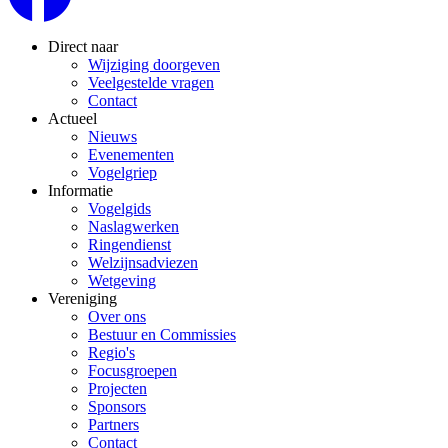
Direct naar
Wijziging doorgeven
Veelgestelde vragen
Contact
Actueel
Nieuws
Evenementen
Vogelgriep
Informatie
Vogelgids
Naslagwerken
Ringendienst
Welzijnsadviezen
Wetgeving
Vereniging
Over ons
Bestuur en Commissies
Regio's
Focusgroepen
Projecten
Sponsors
Partners
Contact