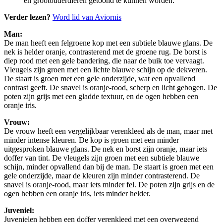
én grootouderdieren getoond te kunnen worden.
Verder lezen?
Word lid van Aviornis
Man:
De man heeft een felgroene kop met een subtiele blauwe glans. De
nek is helder oranje, contrasterend met de groene rug. De borst is
diep rood met een gele bandering, die naar de buik toe vervaagt.
Vleugels zijn groen met een lichte blauwe schijn op de dekveren.
De staart is groen met een gele onderzijde, wat een opvallend
contrast geeft. De snavel is oranje-rood, scherp en licht gebogen. De
poten zijn grijs met een gladde textuur, en de ogen hebben een
oranje iris.
Vrouw:
De vrouw heeft een vergelijkbaar verenkleed als de man, maar met
minder intense kleuren. De kop is groen met een minder
uitgesproken blauwe glans. De nek en borst zijn oranje, maar iets
doffer van tint. De vleugels zijn groen met een subtiele blauwe
schijn, minder opvallend dan bij de man. De staart is groen met een
gele onderzijde, maar de kleuren zijn minder contrasterend. De
snavel is oranje-rood, maar iets minder fel. De poten zijn grijs en de
ogen hebben een oranje iris, iets minder helder.
Juveniel:
Juvenielen hebben een doffer verenkleed met een overwegend