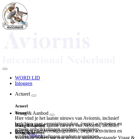
Overslaan
en
naar
de
inhoud
gaan
WORD LID
Inloggen
Top
navigation
Actueel
Main
Actueel
navigation
Actueel
Vraag & Aanbod
Hier vind je het laatste nieuws van Aviornis, inclusief
berichten over verenigingszaken, (regio) activiteiten en
Hier vind je het laatste nieuws van Aviornis, inclusief
Vraag & Aanbod
actuele ontwikkelingen rondom vogelgriep.
berichten over verenigingszaken, (regio) activiteiten en
Vraag & Aanbod
Informatie
Nieuws
actuele ontwikkelingen rondom vogelgriep.
Voorlopig maken we nog gebruik van het bestaande Vraag &