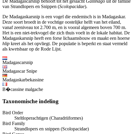
De Madagascarsnip behoort tot het geslacht
Gallinago
uit de familie
van Strandlopers en Snippen (
Scolopacidae
).
De Madagaskarsnip is een vogel die endemisch is in Madagaskar.
Deze soort broedt in de vochtige oostelijke helft van het eiland,
vanaf zeeniveau tot 2.700 m, en is vooral algemeen boven 700 m.
Het is een niet-trekvogel die zich thuis voelt in de lokale habitat. De
Madagaskarsnip heeft een forse lichaamsbouw en maakt een hoerse
hlip
kreet als het opvliegt. De populatie is beperkt en staat vermeld
als kwetsbaar op de Rode Lijst.
Madagascarsnip
Madagascar Snipe
Madagaskarbekassine
B�cassine malgache
Taxonomische indeling
Bird Order
Steltloperachtigen (Charadriiformes)
Bird Family
Strandlopers en snippen (Scolopacidae)