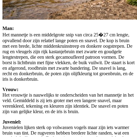
Man:
Het mannetje is een middelgrote snip van circa 25�27 cm lengte,
opvallend door zijn relatief lange poten en snavel. De kop is bruin
met een brede, lichte middenkruinstreep en donkere oogstrepen. De
rug en vleugels zijn rijk kastanjebruin met zwarte en goudgele
lengtestrepen, die een sterk gecamoufleerd patroon vormen. De
borst is lichtbruin met fijne vlekken, de buik vuilwit. De staart is kort
en afgerond, roodbruin met zwarte bandering. De snavel is lang,
recht en donkerbruin, de poten zijn olijfkleurig tot groenbruin, en de
iris is donkerbruin.
Vrouw:
Het vrouwtje is nauwelijks te onderscheiden van het mannetje in het
veld. Gemiddeld is zij iets groter met een langere snavel, maar
verenkleed, tekening en kleuren zijn identiek. De snavel en poten
zijn van gelijke kleur, en de iris is bruin.
Juveniel:
Juvenielen lijken sterk op volwassen vogels maar zijn iets warmer
bruin van tint. De rugveren hebben bredere lichte randen, wat een