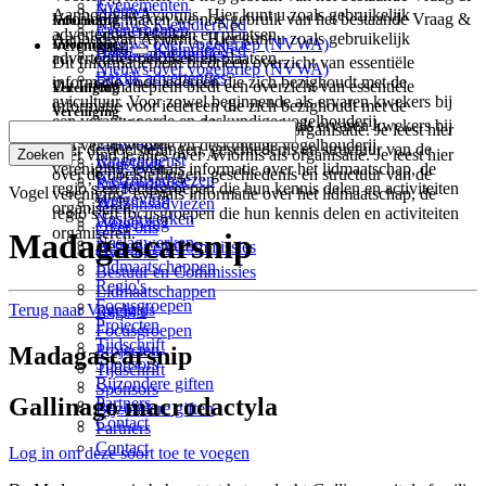
Evenementen
Nieuws
Aanbod van Aviornis. Hier kunt u zoals gebruikelijk
Voorlopig maken we nog gebruik van het bestaande Vraag &
Informatie
Nieuws KleindierNed
Evenementen
advertenties bekijken en plaatsen.
Aanbod van Aviornis. Hier kunt u zoals gebruikelijk
Nieuws over vogelgriep (NVWA)
Informatie
Vereniging
Nieuws KleindierNed
Bekijk advertenties
advertenties bekijken en plaatsen.
Dit Informatieplein biedt een overzicht van essentiële
Nieuws over vogelgriep (NVWA)
Bekijk advertenties
informatie voor iedereen die zich bezighoudt met de
Dit Informatieplein biedt een overzicht van essentiële
Vereniging
avicultuur. Voor zowel beginnende als ervaren kwekers bij
informatie voor iedereen die zich bezighoudt met de
Vereniging
een verantwoorde en deskundige vogelhouderij.
avicultuur. Voor zowel beginnende als ervaren kwekers bij
Zoeken
Hier vind je alles over Aviornis als organisatie. Je leest hier
Vogelgids
een verantwoorde en deskundige vogelhouderij.
over de doelstellingen, geschiedenis en structuur van de
Hier vind je alles over Aviornis als organisatie. Je leest hier
Ringendienst
Vogelgids
vereniging, evenals informatie over het lidmaatschap, de
over de doelstellingen, geschiedenis en structuur van de
Welzijnsadviezen
Ringendienst
regio’s en focusgroepen die hun kennis delen en activiteiten
Vogel
vereniging, evenals informatie over het lidmaatschap, de
Wetgeving
Welzijnsadviezen
organiseren.
regio’s en focusgroepen die hun kennis delen en activiteiten
Naslagwerken
Wetgeving
Over ons
organiseren.
Madagascarsnip
Naslagwerken
Bestuur en Commissies
Over ons
Lidmaatschappen
Bestuur en Commissies
Regio's
Lidmaatschappen
Focusgroepen
Terug naar Vogelgids
Regio's
Projecten
Focusgroepen
Tijdschrift
Projecten
Madagascarsnip
Sponsors
Tijdschrift
Bijzondere giften
Sponsors
Gallinago macrodactyla
Partners
Bijzondere giften
Contact
Partners
Contact
Log in om deze soort toe te voegen