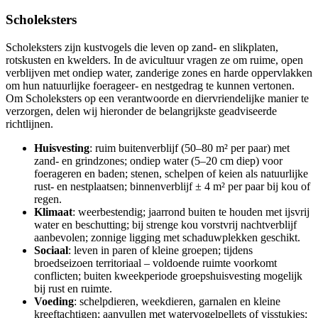
Scholeksters
Scholeksters zijn kustvogels die leven op zand- en slikplaten,
rotskusten en kwelders. In de avicultuur vragen ze om ruime, open
verblijven met ondiep water, zanderige zones en harde oppervlakken
om hun natuurlijke foerageer- en nestgedrag te kunnen vertonen.
Om Scholeksters op een verantwoorde en diervriendelijke manier te
verzorgen, delen wij hieronder de belangrijkste geadviseerde
richtlijnen.
Huisvesting
: ruim buitenverblijf (50–80 m² per paar) met
zand- en grindzones; ondiep water (5–20 cm diep) voor
foerageren en baden; stenen, schelpen of keien als natuurlijke
rust- en nestplaatsen; binnenverblijf ± 4 m² per paar bij kou of
regen.
Klimaat
: weerbestendig; jaarrond buiten te houden met ijsvrij
water en beschutting; bij strenge kou vorstvrij nachtverblijf
aanbevolen; zonnige ligging met schaduwplekken geschikt.
Sociaal
: leven in paren of kleine groepen; tijdens
broedseizoen territoriaal – voldoende ruimte voorkomt
conflicten; buiten kweekperiode groepshuisvesting mogelijk
bij rust en ruimte.
Voeding
: schelpdieren, weekdieren, garnalen en kleine
kreeftachtigen; aanvullen met watervogelpellets of visstukjes;