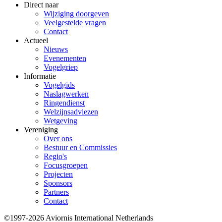
Direct naar
Wijziging doorgeven
Veelgestelde vragen
Contact
Actueel
Nieuws
Evenementen
Vogelgriep
Informatie
Vogelgids
Naslagwerken
Ringendienst
Welzijnsadviezen
Wetgeving
Vereniging
Over ons
Bestuur en Commissies
Regio's
Focusgroepen
Projecten
Sponsors
Partners
Contact
©1997-2026 Aviornis International Netherlands