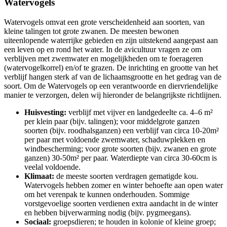
Watervogels
Watervogels omvat een grote verscheidenheid aan soorten, van
kleine talingen tot grote zwanen. De meesten bewonen
uiteenlopende waterrijke gebieden en zijn uitstekend aangepast aan
een leven op en rond het water. In de avicultuur vragen ze om
verblijven met zwemwater en mogelijkheden om te foerageren
(watervogelkorrel) en/of te grazen. De inrichting en grootte van het
verblijf hangen sterk af van de lichaamsgrootte en het gedrag van de
soort. Om de Watervogels op een verantwoorde en diervriendelijke
manier te verzorgen, delen wij hieronder de belangrijkste richtlijnen.
Huisvesting:
verblijf met vijver en landgedeelte ca. 4–6 m²
per klein paar (bijv. talingen); voor middelgrote ganzen
soorten (bijv. roodhalsganzen) een verblijf van circa 10-20m²
per paar met voldoende zwemwater, schaduwplekken en
windbescherming; voor grote soorten (bijv. zwanen en grote
ganzen) 30-50m² per paar. Waterdiepte van circa 30-60cm is
veelal voldoende.
Klimaat:
de meeste soorten verdragen gematigde kou.
Watervogels hebben zomer en winter behoefte aan open water
om het verenpak te kunnen onderhouden. Sommige
vorstgevoelige soorten verdienen extra aandacht in de winter
en hebben bijverwarming nodig (bijv. pygmeegans).
Sociaal:
groepsdieren; te houden in kolonie of kleine groep;