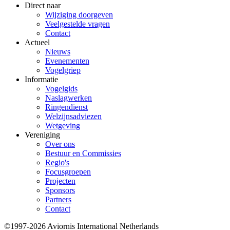
Direct naar
Wijziging doorgeven
Veelgestelde vragen
Contact
Actueel
Nieuws
Evenementen
Vogelgriep
Informatie
Vogelgids
Naslagwerken
Ringendienst
Welzijnsadviezen
Wetgeving
Vereniging
Over ons
Bestuur en Commissies
Regio's
Focusgroepen
Projecten
Sponsors
Partners
Contact
©1997-2026 Aviornis International Netherlands