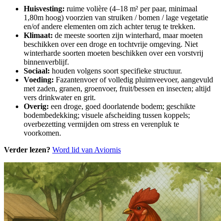
Huisvesting:
ruime volière (4–18 m² per paar, minimaal
1,80m hoog) voorzien van struiken / bomen / lage vegetatie
en/of andere elementen om zich achter terug te trekken.
Klimaat:
de meeste soorten zijn winterhard, maar moeten
beschikken over een droge en tochtvrije omgeving. Niet
winterharde soorten moeten beschikken over een vorstvrij
binnenverblijf.
Sociaal:
houden volgens soort specifieke structuur.
Voeding:
Fazantenvoer of volledig pluimveevoer, aangevuld
met zaden, granen, groenvoer, fruit/bessen en insecten; altijd
vers drinkwater en grit.
Overig:
een droge, goed doorlatende bodem; geschikte
bodembedekking; visuele afscheiding tussen koppels;
overbezetting vermijden om stress en verenpluk te
voorkomen.
Verder lezen?
Word lid van Aviornis