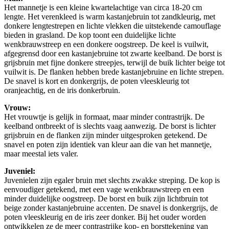
Het mannetje is een kleine kwartelachtige van circa 18-20 cm
lengte. Het verenkleed is warm kastanjebruin tot zandkleurig, met
donkere lengtestrepen en lichte vlekken die uitstekende camouflage
bieden in grasland. De kop toont een duidelijke lichte
wenkbrauwstreep en een donkere oogstreep. De keel is vuilwit,
afgegrensd door een kastanjebruine tot zwarte keelband. De borst is
grijsbruin met fijne donkere streepjes, terwijl de buik lichter beige tot
vuilwit is. De flanken hebben brede kastanjebruine en lichte strepen.
De snavel is kort en donkergrijs, de poten vleeskleurig tot
oranjeachtig, en de iris donkerbruin.
Vrouw:
Het vrouwtje is gelijk in formaat, maar minder contrastrijk. De
keelband ontbreekt of is slechts vaag aanwezig. De borst is lichter
grijsbruin en de flanken zijn minder uitgesproken getekend. De
snavel en poten zijn identiek van kleur aan die van het mannetje,
maar meestal iets valer.
Juveniel:
Juvenielen zijn egaler bruin met slechts zwakke streping. De kop is
eenvoudiger getekend, met een vage wenkbrauwstreep en een
minder duidelijke oogstreep. De borst en buik zijn lichtbruin tot
beige zonder kastanjebruine accenten. De snavel is donkergrijs, de
poten vleeskleurig en de iris zeer donker. Bij het ouder worden
ontwikkelen ze de meer contrastrijke kop- en borsttekening van