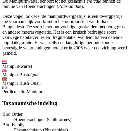
De Manipurkwartel behoort tot het geslacht
Perdicula
binnen de
familie van Hoenderachtigen (
Phasianidae
).
Deze vogel, ook wel de manipurdwergpatrijs, is een dwergpatrijs
die voornamelijk voorkomt in het noordoosten van India en
Bangladesh. De soort bewoont vochtige graslanden met hoog gras
en andere moerasvegetatie. Het is een kritisch bedreigde soort
vanwege habitatverlies en -fragmentatie, wat leidt tot een dalende
populatiegrootte. Er was zelfs een langdurige periode zonder
bevestigde waarnemingen, totdat er in 2006 weer een zichting werd
gemeld.
Manipurkwartel
Manipur Bush-Quail
Manipur Bush-Quail
Perdicule du Manipur
Taxonomische indeling
Bird Order
Hoenderachtigen (Galliformes)
Bird Family
Fazantachtigen (Phasianidae)