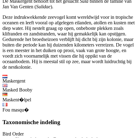
De Maskergent behoort tot het geslacht
Sula
binnen de familie van
Jan Van Genten (
Sulidae
).
Deze indrukwekkende zeevogel komt wereldwijd voor in tropische
oceanen en leeft vooral op afgelegen eilanden, atollen en kusten met
diep water. Hij nestelt graag op open, onbeboste plekken zoals
klifranden en zandstranden, waar hij gemakkelijk kan opstijgen.
Gedurende het broedseizoen verblijft hij dicht bij zijn kolonie, maar
buiten die periode kan hij duizenden kilometers verreizen. De vogel
is een meester in het duiken op prooi, vaak van grote hoogte, en
voedt zich voornamelijk met vissen die hij oppikt van de
oceaanbodem. Hij is meestal stil op zee, maar wordt luidruchtig bij
de nestkolonie.
Maskergent
Masked Booby
Maskent�lpel
Fou masqu�
Taxonomische indeling
Bird Order