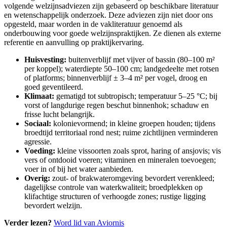
volgende welzijnsadviezen zijn gebaseerd op beschikbare literatuur
en wetenschappelijk onderzoek. Deze adviezen zijn niet door ons
opgesteld, maar worden in de vakliteratuur genoemd als
onderbouwing voor goede welzijnspraktijken. Ze dienen als externe
referentie en aanvulling op praktijkervaring.
Huisvesting:
buitenverblijf met vijver of bassin (80–100 m²
per koppel); waterdiepte 50–100 cm; landgedeelte met rotsen
of platforms; binnenverblijf ± 3–4 m² per vogel, droog en
goed geventileerd.
Klimaat:
gematigd tot subtropisch; temperatuur 5–25 °C; bij
vorst of langdurige regen beschut binnenhok; schaduw en
frisse lucht belangrijk.
Sociaal:
kolonievormend; in kleine groepen houden; tijdens
broedtijd territoriaal rond nest; ruime zichtlijnen verminderen
agressie.
Voeding:
kleine vissoorten zoals sprot, haring of ansjovis; vis
vers of ontdooid voeren; vitaminen en mineralen toevoegen;
voer in of bij het water aanbieden.
Overig:
zout- of brakwateromgeving bevordert verenkleed;
dagelijkse controle van waterkwaliteit; broedplekken op
klifachtige structuren of verhoogde zones; rustige ligging
bevordert welzijn.
Verder lezen?
Word lid van Aviornis