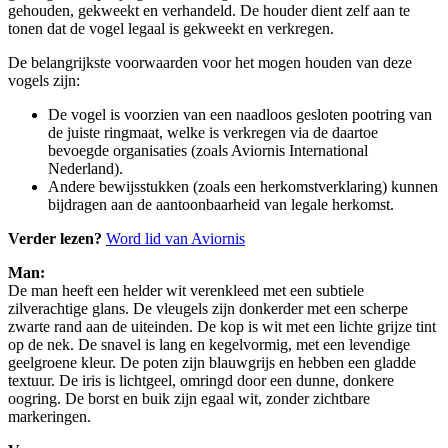
gehouden, gekweekt en verhandeld. De houder dient zelf aan te
tonen dat de vogel legaal is gekweekt en verkregen.
De belangrijkste voorwaarden voor het mogen houden van deze
vogels zijn:
De vogel is voorzien van een naadloos gesloten pootring van
de juiste ringmaat, welke is verkregen via de daartoe
bevoegde organisaties (zoals Aviornis International
Nederland).
Andere bewijsstukken (zoals een herkomstverklaring) kunnen
bijdragen aan de aantoonbaarheid van legale herkomst.
Verder lezen?
Word lid van Aviornis
Man:
De man heeft een helder wit verenkleed met een subtiele
zilverachtige glans. De vleugels zijn donkerder met een scherpe
zwarte rand aan de uiteinden. De kop is wit met een lichte grijze tint
op de nek. De snavel is lang en kegelvormig, met een levendige
geelgroene kleur. De poten zijn blauwgrijs en hebben een gladde
textuur. De iris is lichtgeel, omringd door een dunne, donkere
oogring. De borst en buik zijn egaal wit, zonder zichtbare
markeringen.