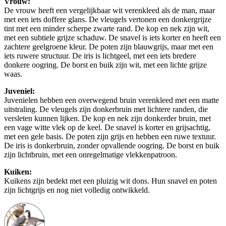
Vrouw:
De vrouw heeft een vergelijkbaar wit verenkleed als de man, maar
met een iets doffere glans. De vleugels vertonen een donkergrijze
tint met een minder scherpe zwarte rand. De kop en nek zijn wit,
met een subtiele grijze schaduw. De snavel is iets korter en heeft een
zachtere geelgroene kleur. De poten zijn blauwgrijs, maar met een
iets ruwere structuur. De iris is lichtgeel, met een iets bredere
donkere oogring. De borst en buik zijn wit, met een lichte grijze
waas.
Juveniel:
Juvenielen hebben een overwegend bruin verenkleed met een matte
uitstraling. De vleugels zijn donkerbruin met lichtere randen, die
versleten kunnen lijken. De kop en nek zijn donkerder bruin, met
een vage witte vlek op de keel. De snavel is korter en grijsachtig,
met een gele basis. De poten zijn grijs en hebben een ruwe textuur.
De iris is donkerbruin, zonder opvallende oogring. De borst en buik
zijn lichtbruin, met een onregelmatige vlekkenpatroon.
Kuiken:
Kuikens zijn bedekt met een pluizig wit dons. Hun snavel en poten
zijn lichtgrijs en nog niet volledig ontwikkeld.