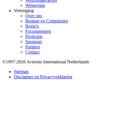
Welzijnsadviezen
Wetgeving
Vereniging
Over ons
Bestuur en Commissies
Regio's
Focusgroepen
Projecten
Sponsors
Partners
Contact
©1997-2026 Aviornis International Netherlands
Bottom
Sitemap
Disclaimer en Privacyverklaring