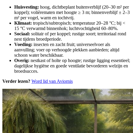
Huisvesting:
hoog, dichtbeplant buitenverblijf (20–30 m² per
koppel); volièrematen met hoogte ≥ 3 m; binnenverblijf ± 2–3
m² per vogel, warm en tochtvrij.
Klimaat:
tropisch/subtropisch; temperatuur 20–28 °C; bij <
15 °C verwarmd binnenhok; luchtvochtigheid 60–80%.
Sociaal:
solitair of per koppel; rustige soort; territoriaal rond
nest tijdens broedperiode.
Voeding:
insecten en zacht fruit; universeelvoer als
aanvulling; voer op verhoogde plekken aanbieden; altijd
schoon water beschikbaar.
Overig:
nestkast of holte op hoogte; rustige ligging essentieel;
dagelijkse hygiëne en goede ventilatie bevorderen welzijn en
broedsucces.
Verder lezen?
Word lid van Aviornis