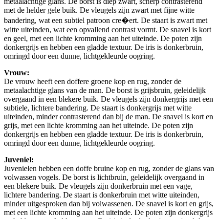
metaalachtige glans. De borst is diep zwart, scherp contrasterend
met de helder gele buik. De vleugels zijn zwart met fijne witte
bandering, wat een subtiel patroon cre�ert. De staart is zwart met
witte uiteinden, wat een opvallend contrast vormt. De snavel is kort
en geel, met een lichte kromming aan het uiteinde. De poten zijn
donkergrijs en hebben een gladde textuur. De iris is donkerbruin,
omringd door een dunne, lichtgekleurde oogring.
Vrouw:
De vrouw heeft een doffere groene kop en rug, zonder de
metaalachtige glans van de man. De borst is grijsbruin, geleidelijk
overgaand in een blekere buik. De vleugels zijn donkergrijs met een
subtiele, lichtere bandering. De staart is donkergrijs met witte
uiteinden, minder contrasterend dan bij de man. De snavel is kort en
grijs, met een lichte kromming aan het uiteinde. De poten zijn
donkergrijs en hebben een gladde textuur. De iris is donkerbruin,
omringd door een dunne, lichtgekleurde oogring.
Juveniel:
Juvenielen hebben een doffe bruine kop en rug, zonder de glans van
volwassen vogels. De borst is lichtbruin, geleidelijk overgaand in
een blekere buik. De vleugels zijn donkerbruin met een vage,
lichtere bandering. De staart is donkerbruin met witte uiteinden,
minder uitgesproken dan bij volwassenen. De snavel is kort en grijs,
met een lichte kromming aan het uiteinde. De poten zijn donkergrijs