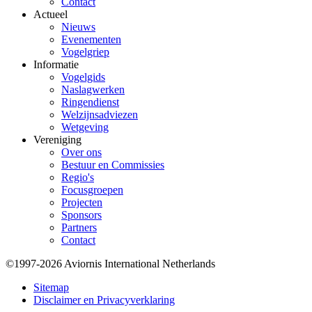
Contact
Actueel
Nieuws
Evenementen
Vogelgriep
Informatie
Vogelgids
Naslagwerken
Ringendienst
Welzijnsadviezen
Wetgeving
Vereniging
Over ons
Bestuur en Commissies
Regio's
Focusgroepen
Projecten
Sponsors
Partners
Contact
©1997-2026 Aviornis International Netherlands
Bottom
Sitemap
Disclaimer en Privacyverklaring