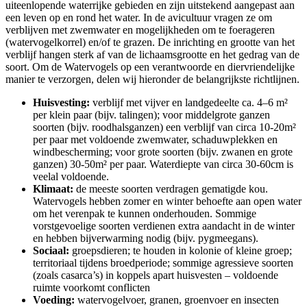
uiteenlopende waterrijke gebieden en zijn uitstekend aangepast aan
een leven op en rond het water. In de avicultuur vragen ze om
verblijven met zwemwater en mogelijkheden om te foerageren
(watervogelkorrel) en/of te grazen. De inrichting en grootte van het
verblijf hangen sterk af van de lichaamsgrootte en het gedrag van de
soort. Om de Watervogels op een verantwoorde en diervriendelijke
manier te verzorgen, delen wij hieronder de belangrijkste richtlijnen.
Huisvesting:
verblijf met vijver en landgedeelte ca. 4–6 m²
per klein paar (bijv. talingen); voor middelgrote ganzen
soorten (bijv. roodhalsganzen) een verblijf van circa 10-20m²
per paar met voldoende zwemwater, schaduwplekken en
windbescherming; voor grote soorten (bijv. zwanen en grote
ganzen) 30-50m² per paar. Waterdiepte van circa 30-60cm is
veelal voldoende.
Klimaat:
de meeste soorten verdragen gematigde kou.
Watervogels hebben zomer en winter behoefte aan open water
om het verenpak te kunnen onderhouden. Sommige
vorstgevoelige soorten verdienen extra aandacht in de winter
en hebben bijverwarming nodig (bijv. pygmeegans).
Sociaal:
groepsdieren; te houden in kolonie of kleine groep;
territoriaal tijdens broedperiode; sommige agressieve soorten
(zoals casarca’s) in koppels apart huisvesten – voldoende
ruimte voorkomt conflicten
Voeding:
watervogelvoer, granen, groenvoer en insecten