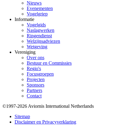
Nieuws
Evenementen
Vogelgriep
Informatie
Vogelgids
Naslagwerken
Ringendienst
Welzijnsadviezen
Wetgeving
Vereniging
Over ons
Bestuur en Commissies
Regio's
Focusgroepen
Projecten
Sponsors
Partners
Contact
©1997-2026 Aviornis International Netherlands
Bottom
Sitemap
Disclaimer en Privacyverklaring