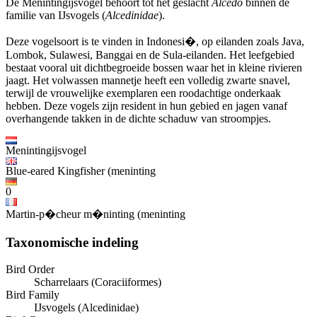
De Menintingijsvogel behoort tot het geslacht
Alcedo
binnen de
familie van IJsvogels (
Alcedinidae
).
Deze vogelsoort is te vinden in Indonesi�, op eilanden zoals Java,
Lombok, Sulawesi, Banggai en de Sula-eilanden. Het leefgebied
bestaat vooral uit dichtbegroeide bossen waar het in kleine rivieren
jaagt. Het volwassen mannetje heeft een volledig zwarte snavel,
terwijl de vrouwelijke exemplaren een roodachtige onderkaak
hebben. Deze vogels zijn resident in hun gebied en jagen vanaf
overhangende takken in de dichte schaduw van stroompjes.
Menintingijsvogel
Blue-eared Kingfisher (meninting
0
Martin-p�cheur m�ninting (meninting
Taxonomische indeling
Bird Order
Scharrelaars (Coraciiformes)
Bird Family
IJsvogels (Alcedinidae)