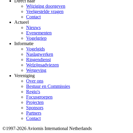
Direct naar
Wijziging doorgeven
Veelgestelde vragen
Contact
Actueel
Nieuws
Evenementen
Vogelgriep
Informatie
Vogelgids
Naslagwerken
Ringendienst
Welzijnsadviezen
Wetgeving
Vereniging
Over ons
Bestuur en Commissies
Regio's
Focusgroepen
Projecten
Sponsors
Partners
Contact
©1997-2026 Aviornis International Netherlands