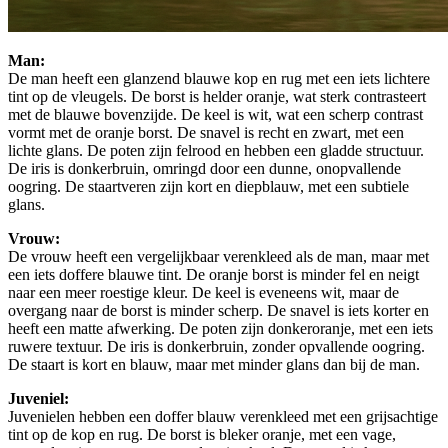
Man:
De man heeft een glanzend blauwe kop en rug met een iets lichtere
tint op de vleugels. De borst is helder oranje, wat sterk contrasteert
met de blauwe bovenzijde. De keel is wit, wat een scherp contrast
vormt met de oranje borst. De snavel is recht en zwart, met een
lichte glans. De poten zijn felrood en hebben een gladde structuur.
De iris is donkerbruin, omringd door een dunne, onopvallende
oogring. De staartveren zijn kort en diepblauw, met een subtiele
glans.
Vrouw:
De vrouw heeft een vergelijkbaar verenkleed als de man, maar met
een iets doffere blauwe tint. De oranje borst is minder fel en neigt
naar een meer roestige kleur. De keel is eveneens wit, maar de
overgang naar de borst is minder scherp. De snavel is iets korter en
heeft een matte afwerking. De poten zijn donkeroranje, met een iets
ruwere textuur. De iris is donkerbruin, zonder opvallende oogring.
De staart is kort en blauw, maar met minder glans dan bij de man.
Juveniel:
Juvenielen hebben een doffer blauw verenkleed met een grijsachtige
tint op de kop en rug. De borst is bleker oranje, met een vage,