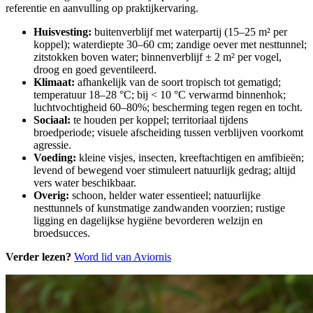
referentie en aanvulling op praktijkervaring.
Huisvesting:
buitenverblijf met waterpartij (15–25 m² per
koppel); waterdiepte 30–60 cm; zandige oever met nesttunnel;
zitstokken boven water; binnenverblijf ± 2 m² per vogel,
droog en goed geventileerd.
Klimaat:
afhankelijk van de soort tropisch tot gematigd;
temperatuur 18–28 °C; bij < 10 °C verwarmd binnenhok;
luchtvochtigheid 60–80%; bescherming tegen regen en tocht.
Sociaal:
te houden per koppel; territoriaal tijdens
broedperiode; visuele afscheiding tussen verblijven voorkomt
agressie.
Voeding:
kleine visjes, insecten, kreeftachtigen en amfibieën;
levend of bewegend voer stimuleert natuurlijk gedrag; altijd
vers water beschikbaar.
Overig:
schoon, helder water essentieel; natuurlijke
nesttunnels of kunstmatige zandwanden voorzien; rustige
ligging en dagelijkse hygiëne bevorderen welzijn en
broedsucces.
Verder lezen?
Word lid van Aviornis