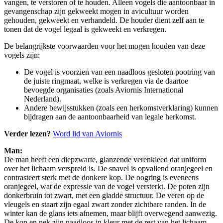
vangen, te verstoren of te houden. Alleen vogels die aantoonbaar in
gevangenschap zijn gekweekt mogen in avicultuur worden
gehouden, gekweekt en verhandeld. De houder dient zelf aan te
tonen dat de vogel legaal is gekweekt en verkregen.
De belangrijkste voorwaarden voor het mogen houden van deze
vogels zijn:
De vogel is voorzien van een naadloos gesloten pootring van
de juiste ringmaat, welke is verkregen via de daartoe
bevoegde organisaties (zoals Aviornis International
Nederland).
Andere bewijsstukken (zoals een herkomstverklaring) kunnen
bijdragen aan de aantoonbaarheid van legale herkomst.
Verder lezen?
Word lid van Aviornis
Man:
De man heeft een diepzwarte, glanzende verenkleed dat uniform
over het lichaam verspreid is. De snavel is opvallend oranjegeel en
contrasteert sterk met de donkere kop. De oogring is eveneens
oranjegeel, wat de expressie van de vogel versterkt. De poten zijn
donkerbruin tot zwart, met een gladde structuur. De veren op de
vleugels en staart zijn egaal zwart zonder zichtbare randen. In de
winter kan de glans iets afnemen, maar blijft overwegend aanwezig.
De kop en nek zijn naadloos in kleur met de rest van het lichaam.