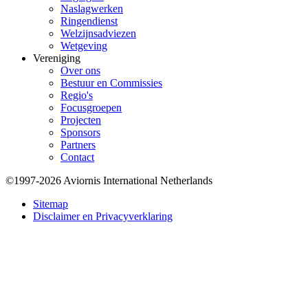
Naslagwerken
Ringendienst
Welzijnsadviezen
Wetgeving
Vereniging
Over ons
Bestuur en Commissies
Regio's
Focusgroepen
Projecten
Sponsors
Partners
Contact
©1997-2026 Aviornis International Netherlands
Bottom
Sitemap
Disclaimer en Privacyverklaring