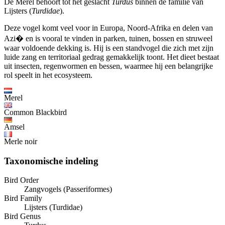
De Merel behoort tot het geslacht
Turdus
binnen de familie van
Lijsters (
Turdidae
).
Deze vogel komt veel voor in Europa, Noord-Afrika en delen van
Azi� en is vooral te vinden in parken, tuinen, bossen en struweel
waar voldoende dekking is. Hij is een standvogel die zich met zijn
luide zang en territoriaal gedrag gemakkelijk toont. Het dieet bestaat
uit insecten, regenwormen en bessen, waarmee hij een belangrijke
rol speelt in het ecosysteem.
Merel
Common Blackbird
Amsel
Merle noir
Taxonomische indeling
Bird Order
Zangvogels (Passeriformes)
Bird Family
Lijsters (Turdidae)
Bird Genus