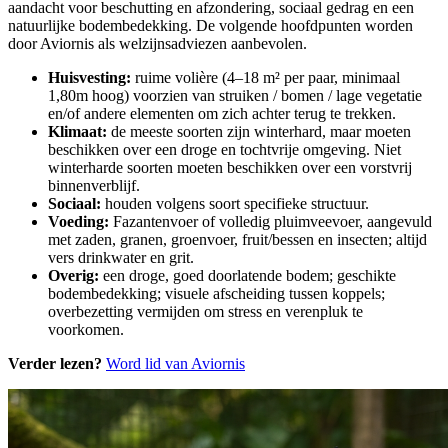
aandacht voor beschutting en afzondering, sociaal gedrag en een
natuurlijke bodembedekking. De volgende hoofdpunten worden
door Aviornis als welzijnsadviezen aanbevolen.
Huisvesting:
ruime volière (4–18 m² per paar, minimaal
1,80m hoog) voorzien van struiken / bomen / lage vegetatie
en/of andere elementen om zich achter terug te trekken.
Klimaat:
de meeste soorten zijn winterhard, maar moeten
beschikken over een droge en tochtvrije omgeving. Niet
winterharde soorten moeten beschikken over een vorstvrij
binnenverblijf.
Sociaal:
houden volgens soort specifieke structuur.
Voeding:
Fazantenvoer of volledig pluimveevoer, aangevuld
met zaden, granen, groenvoer, fruit/bessen en insecten; altijd
vers drinkwater en grit.
Overig:
een droge, goed doorlatende bodem; geschikte
bodembedekking; visuele afscheiding tussen koppels;
overbezetting vermijden om stress en verenpluk te
voorkomen.
Verder lezen?
Word lid van Aviornis