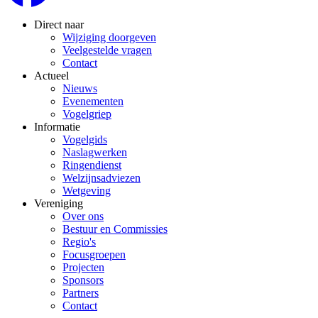
Direct naar
Wijziging doorgeven
Veelgestelde vragen
Contact
Actueel
Nieuws
Evenementen
Vogelgriep
Informatie
Vogelgids
Naslagwerken
Ringendienst
Welzijnsadviezen
Wetgeving
Vereniging
Over ons
Bestuur en Commissies
Regio's
Focusgroepen
Projecten
Sponsors
Partners
Contact