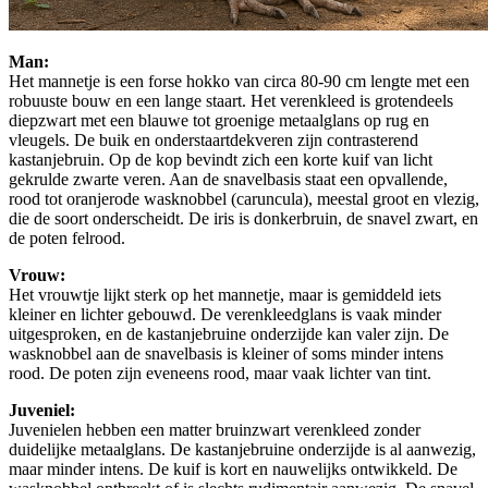
Man:
Het mannetje is een forse hokko van circa 80-90 cm lengte met een
robuuste bouw en een lange staart. Het verenkleed is grotendeels
diepzwart met een blauwe tot groenige metaalglans op rug en
vleugels. De buik en onderstaartdekveren zijn contrasterend
kastanjebruin. Op de kop bevindt zich een korte kuif van licht
gekrulde zwarte veren. Aan de snavelbasis staat een opvallende,
rood tot oranjerode wasknobbel (caruncula), meestal groot en vlezig,
die de soort onderscheidt. De iris is donkerbruin, de snavel zwart, en
de poten felrood.
Vrouw:
Het vrouwtje lijkt sterk op het mannetje, maar is gemiddeld iets
kleiner en lichter gebouwd. De verenkleedglans is vaak minder
uitgesproken, en de kastanjebruine onderzijde kan valer zijn. De
wasknobbel aan de snavelbasis is kleiner of soms minder intens
rood. De poten zijn eveneens rood, maar vaak lichter van tint.
Juveniel:
Juvenielen hebben een matter bruinzwart verenkleed zonder
duidelijke metaalglans. De kastanjebruine onderzijde is al aanwezig,
maar minder intens. De kuif is kort en nauwelijks ontwikkeld. De