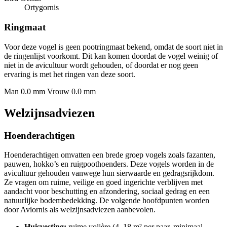
Ortygornis
Ringmaat
Voor deze vogel is geen pootringmaat bekend, omdat de soort niet in
de ringenlijst voorkomt. Dit kan komen doordat de vogel weinig of
niet in de avicultuur wordt gehouden, of doordat er nog geen
ervaring is met het ringen van deze soort.
Man 0.0 mm
Vrouw 0.0 mm
Welzijnsadviezen
Hoenderachtigen
Hoenderachtigen omvatten een brede groep vogels zoals fazanten,
pauwen, hokko’s en ruigpoothoenders. Deze vogels worden in de
avicultuur gehouden vanwege hun sierwaarde en gedragsrijkdom.
Ze vragen om ruime, veilige en goed ingerichte verblijven met
aandacht voor beschutting en afzondering, sociaal gedrag en een
natuurlijke bodembedekking. De volgende hoofdpunten worden
door Aviornis als welzijnsadviezen aanbevolen.
Huisvesting:
ruime volière (4–18 m² per paar, minimaal