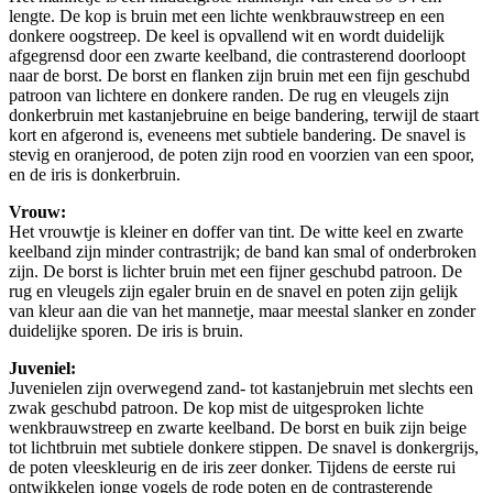
lengte. De kop is bruin met een lichte wenkbrauwstreep en een
donkere oogstreep. De keel is opvallend wit en wordt duidelijk
afgegrensd door een zwarte keelband, die contrasterend doorloopt
naar de borst. De borst en flanken zijn bruin met een fijn geschubd
patroon van lichtere en donkere randen. De rug en vleugels zijn
donkerbruin met kastanjebruine en beige bandering, terwijl de staart
kort en afgerond is, eveneens met subtiele bandering. De snavel is
stevig en oranjerood, de poten zijn rood en voorzien van een spoor,
en de iris is donkerbruin.
Vrouw:
Het vrouwtje is kleiner en doffer van tint. De witte keel en zwarte
keelband zijn minder contrastrijk; de band kan smal of onderbroken
zijn. De borst is lichter bruin met een fijner geschubd patroon. De
rug en vleugels zijn egaler bruin en de snavel en poten zijn gelijk
van kleur aan die van het mannetje, maar meestal slanker en zonder
duidelijke sporen. De iris is bruin.
Juveniel:
Juvenielen zijn overwegend zand- tot kastanjebruin met slechts een
zwak geschubd patroon. De kop mist de uitgesproken lichte
wenkbrauwstreep en zwarte keelband. De borst en buik zijn beige
tot lichtbruin met subtiele donkere stippen. De snavel is donkergrijs,
de poten vleeskleurig en de iris zeer donker. Tijdens de eerste rui
ontwikkelen jonge vogels de rode poten en de contrasterende