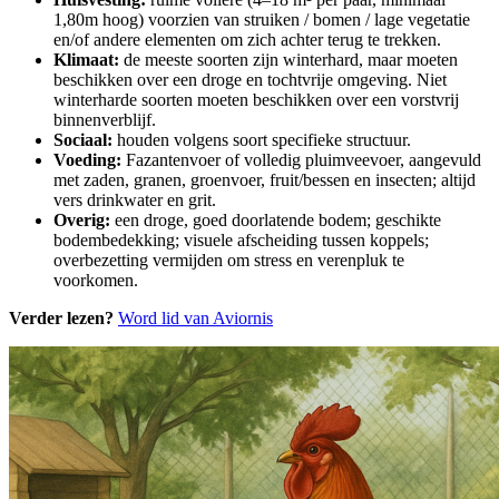
1,80m hoog) voorzien van struiken / bomen / lage vegetatie
en/of andere elementen om zich achter terug te trekken.
Klimaat:
de meeste soorten zijn winterhard, maar moeten
beschikken over een droge en tochtvrije omgeving. Niet
winterharde soorten moeten beschikken over een vorstvrij
binnenverblijf.
Sociaal:
houden volgens soort specifieke structuur.
Voeding:
Fazantenvoer of volledig pluimveevoer, aangevuld
met zaden, granen, groenvoer, fruit/bessen en insecten; altijd
vers drinkwater en grit.
Overig:
een droge, goed doorlatende bodem; geschikte
bodembedekking; visuele afscheiding tussen koppels;
overbezetting vermijden om stress en verenpluk te
voorkomen.
Verder lezen?
Word lid van Aviornis