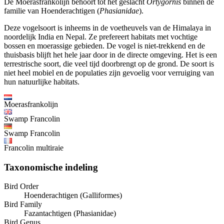
De Moerasfrankolijn behoort tot het geslacht
Ortygornis
binnen de
familie van Hoenderachtigen (
Phasianidae
).
Deze vogelsoort is inheems in de voetheuvels van de Himalaya in
noordelijk India en Nepal. Ze prefereert habitats met vochtige
bossen en moerassige gebieden. De vogel is niet-trekkend en de
thuisbasis blijft het hele jaar door in de directe omgeving. Het is een
terrestrische soort, die veel tijd doorbrengt op de grond. De soort is
niet heel mobiel en de populaties zijn gevoelig voor verruiging van
hun natuurlijke habitats.
Moerasfrankolijn
Swamp Francolin
Swamp Francolin
Francolin multiraie
Taxonomische indeling
Bird Order
Hoenderachtigen (Galliformes)
Bird Family
Fazantachtigen (Phasianidae)
Bird Genus