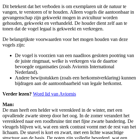
Dit betekent dat het verboden is om exemplaren uit de natuur te
vangen, te verstoren of te houden. Alleen vogels die aantoonbaar in
gevangenschap zijn gekweekt mogen in avicultuur worden
gehouden, gekweekt en verhandeld. De houder dient zelf aan te
tonen dat de vogel legaal is gekweekt en verkregen.
De belangrijkste voorwaarden voor het mogen houden van deze
vogels zijn:
De vogel is voorzien van een naadloos gesloten pootring van
de juiste ringmaat, welke is verkregen via de daartoe
bevoegde organisaties (zoals Aviornis International
Nederland).
Andere bewijsstukken (zoals een herkomstverklaring) kunnen
bijdragen aan de aantoonbaarheid van legale herkomst.
Verder lezen?
Word lid van Aviornis
Man:
De man heeft een helder wit verenkleed in de winter, met een
opvallende zwarte streep door het oog. In de zomer verandert het
verenkleed naar een roodbruine tint met fijne zwarte bandering. De
vleugels blijven wit, wat een sterk contrast vormt met de rest van het
lichaam. De snavel is kort en zwart, met een lichte wasachtige
structuur aan de basis. De poten zijn volledig bevederd, wat een