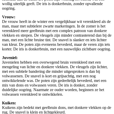
wollig uiterlijk geeft. De iris is donkerbruin, zonder opvallende
oogring.
Vrouw:
De vrouw heeft in de winter een vergelijkbaar wit verenkleed als de
man, maar met subtielere zwarte markeringen. In de zomer is het
verenkleed meer geelbruin met een complex patroon van donkere
vlekken en strepen. De vleugels zijn minder contrasterend dan bij de
man, met een lichte bruine tint. De snavel is slanker en iets lichter
van kleur. De poten zijn eveneens bevederd, maar de veren zijn iets
korter. De iris is donkerbruin, met een nauwelijks zichtbare oogring.
Juveniel:
Juvenielen hebben een overwegend bruin verenkleed met een
mengeling van lichte en donkere vlekken. De vleugels zijn lichter,
met een subtiele bandering die minder uitgesproken is dan bij
volwassenen. De snavel is kort en grijsachtig, met een nog
ontwikkelende was. De poten zijn gedeeltelijk bevederd, met een
mix van dons en volwassen veren. De iris is donker, zonder
duidelijke oogring. Naarmate ze ouder worden, beginnen ze het
volwassen verenkleed te ontwikkelen.
Kuiken:
Kuikens zijn bedekt met geelbruin dons, met donkere vlekken op de
rug. De snavel is klein en lichtgekleurd.