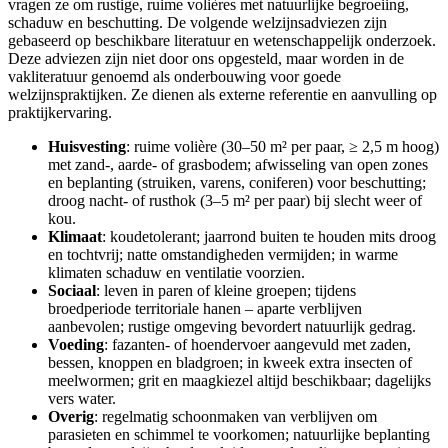
vragen ze om rustige, ruime volières met natuurlijke begroeiing,
schaduw en beschutting. De volgende welzijnsadviezen zijn
gebaseerd op beschikbare literatuur en wetenschappelijk onderzoek.
Deze adviezen zijn niet door ons opgesteld, maar worden in de
vakliteratuur genoemd als onderbouwing voor goede
welzijnspraktijken. Ze dienen als externe referentie en aanvulling op
praktijkervaring.
Huisvesting
: ruime volière (30–50 m² per paar, ≥ 2,5 m hoog)
met zand-, aarde- of grasbodem; afwisseling van open zones
en beplanting (struiken, varens, coniferen) voor beschutting;
droog nacht- of rusthok (3–5 m² per paar) bij slecht weer of
kou.
Klimaat
: koudetolerant; jaarrond buiten te houden mits droog
en tochtvrij; natte omstandigheden vermijden; in warme
klimaten schaduw en ventilatie voorzien.
Sociaal
: leven in paren of kleine groepen; tijdens
broedperiode territoriale hanen – aparte verblijven
aanbevolen; rustige omgeving bevordert natuurlijk gedrag.
Voeding
: fazanten- of hoendervoer aangevuld met zaden,
bessen, knoppen en bladgroen; in kweek extra insecten of
meelwormen; grit en maagkiezel altijd beschikbaar; dagelijks
vers water.
Overig
: regelmatig schoonmaken van verblijven om
parasieten en schimmel te voorkomen; natuurlijke beplanting