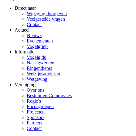
Direct naar
Wijziging doorgeven
Veelgestelde vragen
Contact
Actueel
Nieuws
Evenementen
Vogelgriep
Informatie
Vogelgids
Naslagwerken
Ringendienst
Welzijnsadviezen
Wetgeving
Vereniging
Over ons
Bestuur en Commissies
Regio's
Focusgroepen
Projecten
Sponsors
Partners
Contact