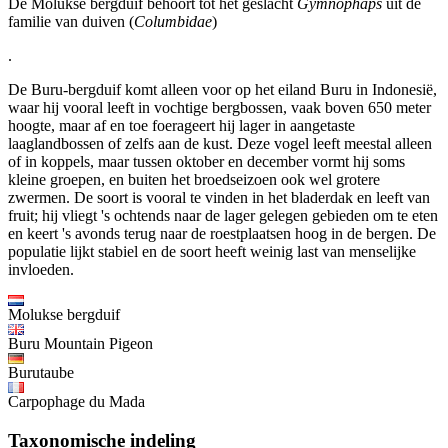
De Molukse bergduif behoort tot het geslacht
Gymnophaps
uit de
familie van duiven (
Columbidae
)
.
De Buru-bergduif komt alleen voor op het eiland Buru in Indonesië,
waar hij vooral leeft in vochtige bergbossen, vaak boven 650 meter
hoogte, maar af en toe foerageert hij lager in aangetaste
laaglandbossen of zelfs aan de kust. Deze vogel leeft meestal alleen
of in koppels, maar tussen oktober en december vormt hij soms
kleine groepen, en buiten het broedseizoen ook wel grotere
zwermen. De soort is vooral te vinden in het bladerdak en leeft van
fruit; hij vliegt 's ochtends naar de lager gelegen gebieden om te eten
en keert 's avonds terug naar de roestplaatsen hoog in de bergen. De
populatie lijkt stabiel en de soort heeft weinig last van menselijke
invloeden.
Molukse bergduif
Buru Mountain Pigeon
Burutaube
Carpophage du Mada
Taxonomische indeling