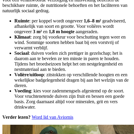
beschikbare ruimte, de nutritionele behoeften en het faciliteren van
natuurlijk sociaal gedrag.
Ruimte
: per koppel wordt ongeveer
1,6–8 m²
geadviseerd,
afhankelijk van soort en grootte. Voor volières wordt
ongeveer
3 m²
en
1,8 m hoogte
aangeraden.
Klimaat
: zorg bij voorkeur voor beschutting tegen weer en
wind. Sommige soorten hebben baat bij een vorstvrij of
verwarmt verblijf.
Sociaal
: duiven voelen zich prettiger in gezelschap; het is
daarom aan te bevelen ze ten minste in paren te houden.
Tijdens het broedseizoen helpt het om nestgelegenheid en
nestmateriaal aan te bieden.
Volière/uitloop
: zitstokken op verschillende hoogten en een
wekelijkse badgelegenheid dragen bij aan het welzijn van de
dieren.
Voeding
: kies voor zadenmengsels afgestemd op de soort.
Voor vruchtenetende duiven zijn fruit en bessen een goede
basis. Zorg daarnaast altijd voor mineralen, grit en vers
drinkwater.
Verder lezen?
Word lid van Aviornis