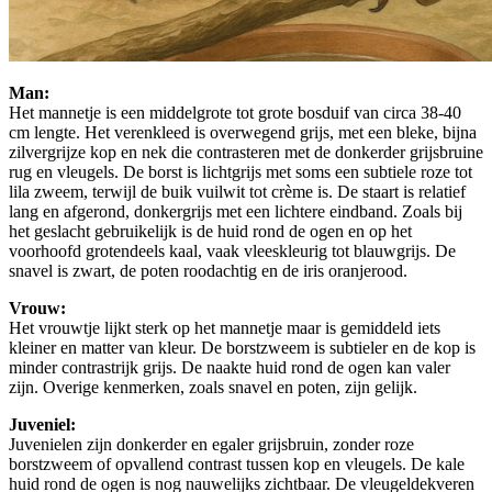
Man:
Het mannetje is een middelgrote tot grote bosduif van circa 38-40
cm lengte. Het verenkleed is overwegend grijs, met een bleke, bijna
zilvergrijze kop en nek die contrasteren met de donkerder grijsbruine
rug en vleugels. De borst is lichtgrijs met soms een subtiele roze tot
lila zweem, terwijl de buik vuilwit tot crème is. De staart is relatief
lang en afgerond, donkergrijs met een lichtere eindband. Zoals bij
het geslacht gebruikelijk is de huid rond de ogen en op het
voorhoofd grotendeels kaal, vaak vleeskleurig tot blauwgrijs. De
snavel is zwart, de poten roodachtig en de iris oranjerood.
Vrouw:
Het vrouwtje lijkt sterk op het mannetje maar is gemiddeld iets
kleiner en matter van kleur. De borstzweem is subtieler en de kop is
minder contrastrijk grijs. De naakte huid rond de ogen kan valer
zijn. Overige kenmerken, zoals snavel en poten, zijn gelijk.
Juveniel:
Juvenielen zijn donkerder en egaler grijsbruin, zonder roze
borstzweem of opvallend contrast tussen kop en vleugels. De kale
huid rond de ogen is nog nauwelijks zichtbaar. De vleugeldekveren