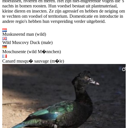
moerassen, rivieren en meren. Het zijn niet-migrerende vogels die 's
nachts in bomen roosten. Hun voedsel bestaat uit plantmateriaal,
kleine dieren en insecten. Ze zijn agressief en hebben de neiging om
te vechten om voedsel of territorium. Domesticatie en introductie in
andere regio's hebben hun verspreiding verder uitgebreid.
Muskuseend man (wild)
Wild Muscovy Duck (male)
Moschusente (wild M�nnchen)
Canard musqu� sauvage (m�le)