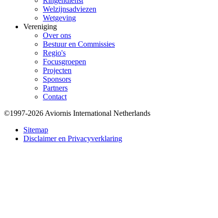
Ringendienst
Welzijnsadviezen
Wetgeving
Vereniging
Over ons
Bestuur en Commissies
Regio's
Focusgroepen
Projecten
Sponsors
Partners
Contact
©1997-2026 Aviornis International Netherlands
Bottom
Sitemap
Disclaimer en Privacyverklaring