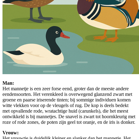
Man:
Het mannetje is een zeer forse eend, groter dan de meeste andere
eendensoorten. Het verenkleed is overwegend glanzend zwart met
groene en paarse iriserende tinten; bij sommige individuen komen
witte vlekken voor op de vleugels of rug. De kop is deels bedekt
met opvallende rode, wratachtige huid (carunkels), die het meest
ontwikkeld is bij mannetjes. De snavel is zwart tot hoornkleurig met
roze of rode zones, de poten zijn geel tot oranje, en de iris is donker.
Vrouw:
Het vrouwtje is duidelijk kleiner en slanker dan het mannetje. Het