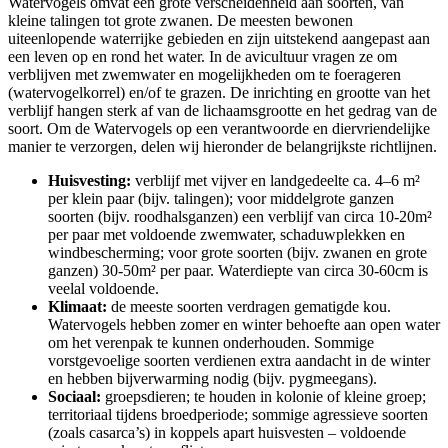
Watervogels omvat een grote verscheidenheid aan soorten, van
kleine talingen tot grote zwanen. De meesten bewonen
uiteenlopende waterrijke gebieden en zijn uitstekend aangepast aan
een leven op en rond het water. In de avicultuur vragen ze om
verblijven met zwemwater en mogelijkheden om te foerageren
(watervogelkorrel) en/of te grazen. De inrichting en grootte van het
verblijf hangen sterk af van de lichaamsgrootte en het gedrag van de
soort. Om de Watervogels op een verantwoorde en diervriendelijke
manier te verzorgen, delen wij hieronder de belangrijkste richtlijnen.
Huisvesting:
verblijf met vijver en landgedeelte ca. 4–6 m²
per klein paar (bijv. talingen); voor middelgrote ganzen
soorten (bijv. roodhalsganzen) een verblijf van circa 10-20m²
per paar met voldoende zwemwater, schaduwplekken en
windbescherming; voor grote soorten (bijv. zwanen en grote
ganzen) 30-50m² per paar. Waterdiepte van circa 30-60cm is
veelal voldoende.
Klimaat:
de meeste soorten verdragen gematigde kou.
Watervogels hebben zomer en winter behoefte aan open water
om het verenpak te kunnen onderhouden. Sommige
vorstgevoelige soorten verdienen extra aandacht in de winter
en hebben bijverwarming nodig (bijv. pygmeegans).
Sociaal:
groepsdieren; te houden in kolonie of kleine groep;
territoriaal tijdens broedperiode; sommige agressieve soorten
(zoals casarca’s) in koppels apart huisvesten – voldoende