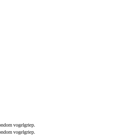
 rondom vogelgriep.
 rondom vogelgriep.