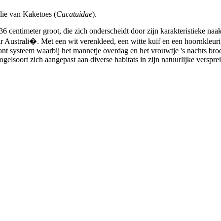
lie van Kaketoes (
Cacatuidae
).
 centimeter groot, die zich onderscheidt door zijn karakteristieke naa
 Australi�. Met een wit verenkleed, een witte kuif en een hoornkleurige
nt systeem waarbij het mannetje overdag en het vrouwtje 's nachts broe
gelsoort zich aangepast aan diverse habitats in zijn natuurlijke verspre