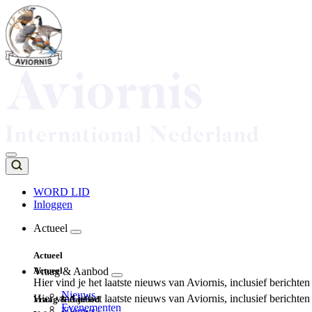
Overslaan
en
naar
de
inhoud
gaan
WORD LID
Inloggen
Top
navigation
Actueel
Main
Actueel
navigation
Actueel
Vraag & Aanbod
Hier vind je het laatste nieuws van Aviornis, inclusief berichte
Nieuws
Hier vind je het laatste nieuws van Aviornis, inclusief berichte
Vraag & Aanbod
Evenementen
Nieuws