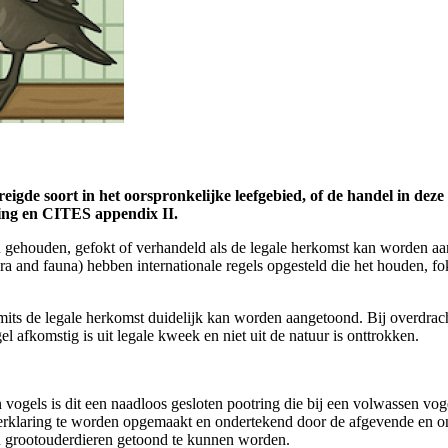
gde soort in het oorspronkelijke leefgebied, of de handel in deze 
ning en CITES appendix II.
en gehouden, gefokt of verhandeld als de legale herkomst kan worden a
ra and fauna) hebben internationale regels opgesteld die het houden, 
 mits de legale herkomst duidelijk kan worden aangetoond. Bij overdracht
 afkomstig is uit legale kweek en niet uit de natuur is onttrokken.
 vogels is dit een naadloos gesloten pootring die bij een volwassen vo
verklaring te worden opgemaakt en ondertekend door de afgevende en on
én grootouderdieren getoond te kunnen worden.