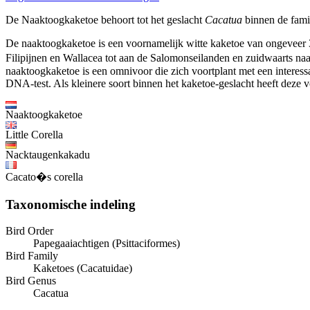
De Naaktoogkaketoe behoort tot het geslacht
Cacatua
binnen de fami
De naaktoogkaketoe is een voornamelijk witte kaketoe van ongeveer 36
Filipijnen en Wallacea tot aan de Salomonseilanden en zuidwaarts naar
naaktoogkaketoe is een omnivoor die zich voortplant met een interessa
DNA-test. Als kleinere soort binnen het kaketoe-geslacht heeft deze vo
Naaktoogkaketoe
Little Corella
Nacktaugenkakadu
Cacato�s corella
Taxonomische indeling
Bird Order
Papegaaiachtigen (Psittaciformes)
Bird Family
Kaketoes (Cacatuidae)
Bird Genus
Cacatua