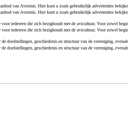
od van Aviornis. Hier kunt u zoals gebruikelijk advertenties bekijke
od van Aviornis. Hier kunt u zoals gebruikelijk advertenties bekijke
tie voor iedereen die zich bezighoudt met de avicultuur. Voor zowel be
tie voor iedereen die zich bezighoudt met de avicultuur. Voor zowel be
over de doelstellingen, geschiedenis en structuur van de vereniging, even
over de doelstellingen, geschiedenis en structuur van de vereniging, even